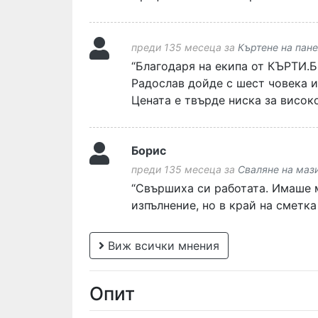
преди 135 месеца за
Къртене на пане
“Благодаря на екипа от КЪРТИ.БГ
Радослав дойде с шест човека и 
Цената е твърде ниска за висок
Борис
преди 135 месеца за
Сваляне на маз
“Свършиха си работата. Имаше 
изпълнение, но в край на сметка
Виж всички мнения
Опит