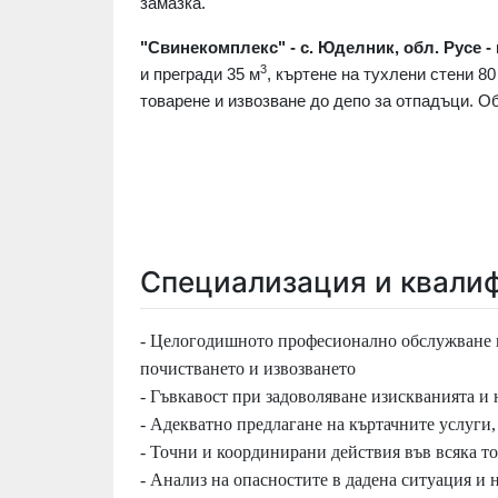
замазка.
"Свинекомплекс" - с. Юделник, обл. Русе -
3
и прегради 35 м
, къртене на тухлени стени 80
товарене и извозване до депо за отпадъци. Об
Специализация и квали
- Целогодишното професионално обслужване в
почистването и извозването
- Гъвкавост при задоволяване изискванията и 
- Адекватно предлагане на къртачните услуги,
- Точни и координирани действия във всяка то
- Анализ на опасностите в дадена ситуация и 