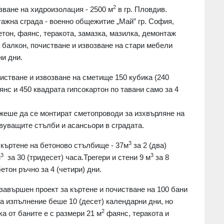
2
зване на хидроизолация - 2500 м
в гр. Пловдив.
ажна сграда - военно общежитие „Май” гр. София,
бетон, фаянс, теракота, замазка, мазилка, демонтаж
а балкон, почистване и извозване на стари мебели
ни дни.
истване и извозване на сметище 150 кубика (240
янс и 450 квадрата гипсокартон по тавани само за 4
ожеше да се монтират сметопроводи за изхвърляне на
вуващите стълби и асансьори в сградата.
3
 къртене на бетоново стълбище - 37м
за 2 (два)
3
3
м
за 30 (тридесет) часа.Трегери и стени 9 м
за 8
етон ръчно за 4 (четири) дни.
завършен проект за къртене и почистване на 100 бани
за изпълнение беше 10 (десет) календарни дни, но
2
ка от баните е с размери 21 м
фаянс, теракота и