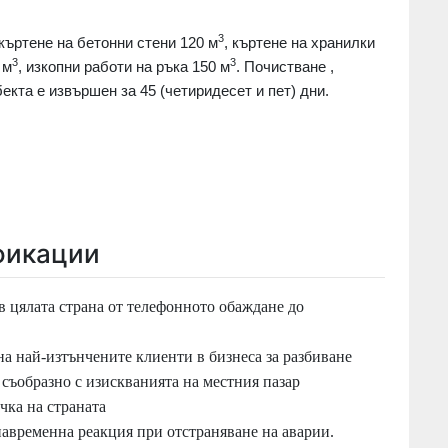
3
къртене на бетонни стени 120 м
, къртене на хранилки
3
3
 м
, изкопни работи на ръка 150 м
. Почистване ,
екта е извършен за 45 (четиридесет и пет) дни.
фикации
 цялата страна от телефонното обаждане до
на най-изтънчените клиенти в бизнеса за разбиване
 съобразно с изискванията на местния пазар
чка на страната
навременна реакция при отстраняване на аварии.