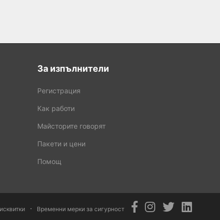
За изпълнители
Регистрация
Как работи
Майсторите говорят
Пакети и цени
Помощ
·
исквитки
Временни мерки за сигурност