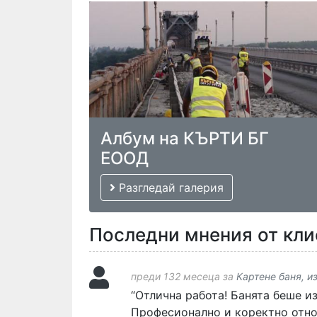
Албум на КЪРТИ БГ
ЕООД
Разгледай галерия
Последни мнения от кли
преди 132 месеца за
Картене баня, и
“Отлична работа! Банята беше и
Професионално и коректно отно