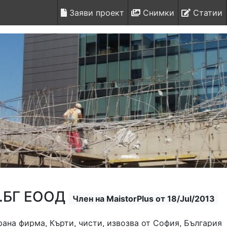
Заяви проект
Снимки
Статии
.БГ ЕООД
Член на MaistorPlus от 18/Jul/2013
ана фирма, Кърти, чисти, извозва от София, България