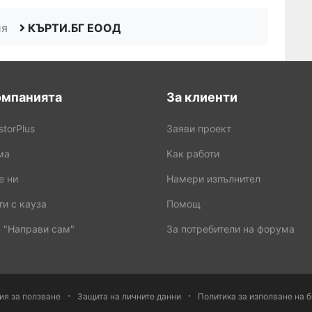
ия
КЪРТИ.БГ ЕООД
омпанията
За клиенти
storPlus
Заяви проект
ма
Как работи
е ни
Намери изпълнител
и с кауза
Помощ
 "Направи сам"
За потребители на форума
·
·
ия за ползване
Защита на личните данни
Политика за изполване на б