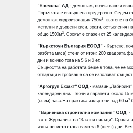
"Енемона" АД
- демонтаж, почистване и изво
Поръчката е извършена предсрочно. Седем ет
2
демонтаж хидроизолация 750м
, къртене на 
метални и дървени каси, врати, остъкления н
3
общо 1500м
. Срокът е спазен от 25 календар
”Къркстоун България ЕООД” -
Къртене, поч
разбита маса) стени от итонг, 200 квадрата фа
дни и всичко това на 5,6 и 9 ет.
Същността на работата беше в това, че не м
отпадъци и трябваше са се използват същест
"Аргогруп Екзакт" ООД -
магазин „Лабиринт”
календарни дни. Плочи и парапети около 15 
3
(осем) часа.На практика изкъртени над 60 м
б
"Варненска строителна компания” ООД -
в х-л Журналист на “Златни пясъци”. Срокът 
изпълнението стана само за 6 (шест) дни. Вся