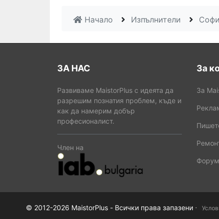
Начало
Изпълнители
Соф
ЗА НАС
За к
Развиваме MaistorPlus с идеята да
За Mai
разрешим познатия проблем, къде и
Рекла
как да намерим добър
професионалист.
Пишет
Ремонт
Член на
Форум
·
© 2012-2026 MaistorPlus - Всички права запазени
Услов