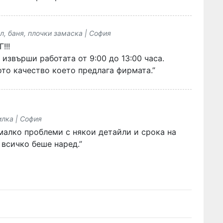
л, баня, плочки замаска | София
!!!
извърши работата от 9:00 до 13:00 часа.
ото качество което предлага фирмата.”
илка | София
малко проблеми с някои детайли и срока на
 всичко беше наред.”