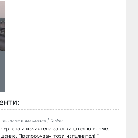
енти:
зчистване и извозване | София
зкъртена и изчистена за отрицателно време.
шение. Препоръчвам този изпълнител! ”