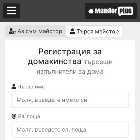
Аз съм майстор
Търся майстор
Аз съм майстор
Регистрация за
Търся майстор
домакинства
търсещи
изпълнители за дома
Първо име
Ел. поща