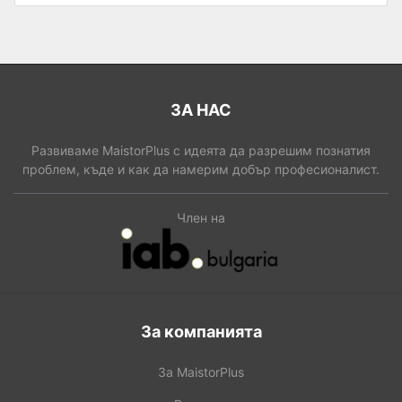
ЗА НАС
Развиваме MaistorPlus с идеята да разрешим познатия
проблем, къде и как да намерим добър професионалист.
Член на
За компанията
За MaistorPlus