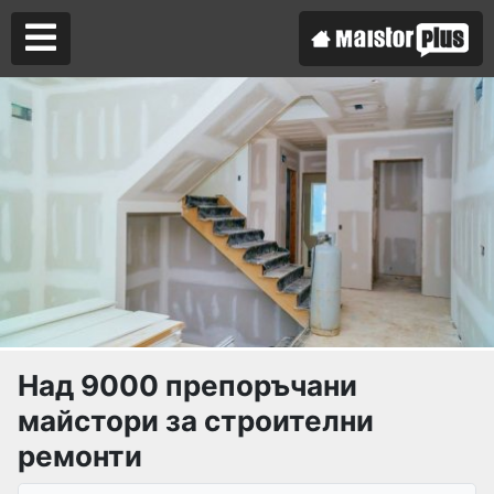
Аз съм майстор
Търся майстор
Над 9000 препоръчани
майстори за строителни
ремонти