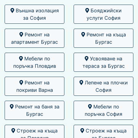
Външна изолация
Бояджийски
за София
услуги София
Ремонт на
Ремонт на къща
апартамент Бургас
Бургас
Мебели по
Усвояване на
поръчка Пловдив
тераса за Бургас
Ремонт на
Лепене на плочки
покриви Варна
София
Ремонт на баня за
Мебели по
Бургас
поръчка София
Строеж на къща
Строеж на къща
за Пловдив
за Бургас