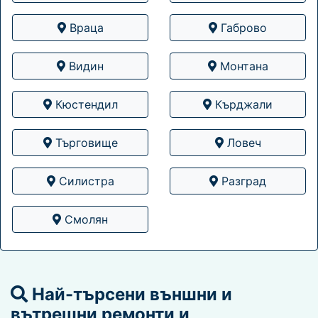
Враца
Габрово
Видин
Монтана
Кюстендил
Кърджали
Търговище
Ловеч
Силистра
Разград
Смолян
Най-търсени външни и
вътрешни ремонти и