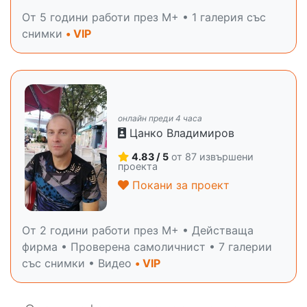
От 5 години работи през M+ • 1 галерия със
снимки
• VIP
онлайн преди 4 часа
Цанко Владимиров
4.83 / 5
от 87 извършени
проекта
Покани за проект
От 2 години работи през M+ • Действаща
фирма • Проверена самоличнист • 7 галерии
със снимки • Видео
• VIP