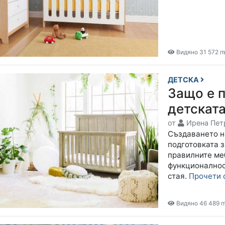
Видяно 31 572 п
ДЕТСКА
Защо е 
детскат
от
Ирена Пет
Създаването н
подготовката з
правилните ме
функционалност
стая.
Прочети
Видяно 46 489 п