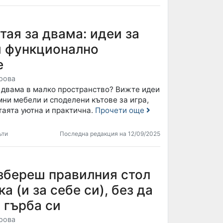
тая за двама: идеи за
и функционално
е
рова
а двама в малко пространство? Вижте идеи
мни мебели и споделени кътове за игра,
таята уютна и практична.
Прочети още
ъти
Последна редакция на 12/09/2025
избереш правилния стол
ка (и за себе си), без да
 гърба си
рова