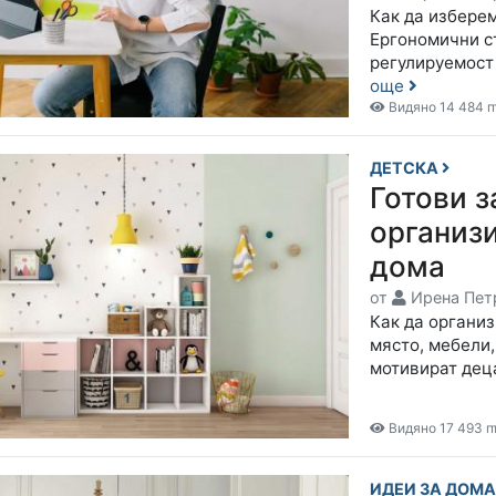
Как да изберем
Ергономични с
регулируемост 
още
Видяно 14 484 п
ДЕТСКА
Готови з
организ
дома
от
Ирена Пет
Как да организ
място, мебели,
мотивират дец
Видяно 17 493 п
ИДЕИ ЗА ДОМ