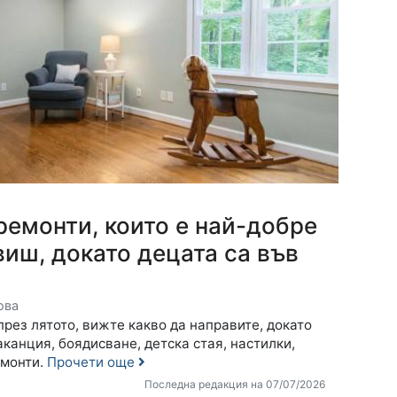
ремонти, които е най-добре
виш, докато децата са във
ова
рез лятото, вижте какво да направите, докато
аканция, боядисване, детска стая, настилки,
емонти.
Прочети още
Последна редакция на 07/07/2026