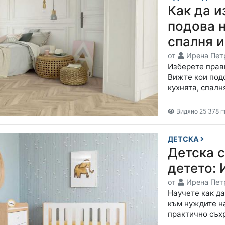
Как да 
подова н
спалня и
от
Ирена Пет
Изберете прав
Вижте кои под
кухнята, спалн
Видяно 25 378 п
ДЕТСКА
Детска с
детето: 
от
Ирена Пет
Научете как да
към нуждите на
практично съх