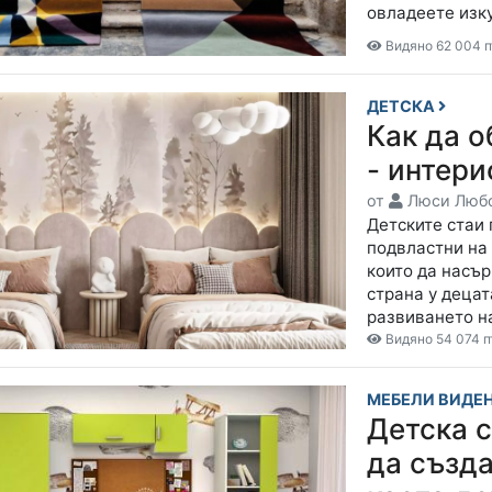
овладеете изк
Видяно 62 004 п
ДЕТСКА
Как да о
- интер
от
Люси Люб
Детските стаи 
подвластни на 
които да насъ
страна у децат
развиването н
Видяно 54 074 п
МЕБЕЛИ ВИДЕ
Детска с
да създ