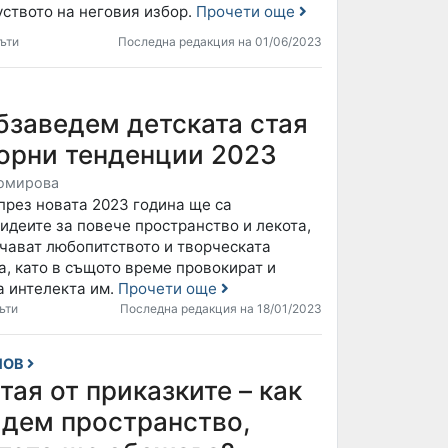
уството на неговия избор.
Прочети още
ъти
Последна редакция на 01/06/2023
бзаведем детската стая
иорни тенденции 2023
омирова
през новата 2023 година ще са
идеите за повече пространство и лекота,
рчават любопитството и творческата
а, като в същото време провокират и
а интелекта им.
Прочети още
ъти
Последна редакция на 18/01/2023
НОВ
тая от приказките – как
адем пространство,