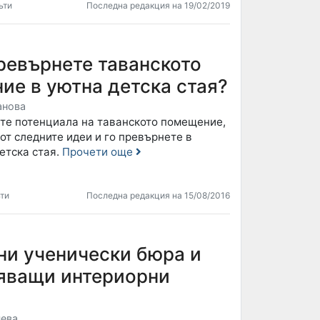
ъти
Последна редакция на 19/02/2019
ревърнете таванското
ие в уютна детска стая?
анова
те потенциала на таванското помещение,
от следните идеи и го превърнете в
етска стая.
Прочети още
ъти
Последна редакция на 15/08/2016
ни ученически бюра и
яващи интериорни
ева