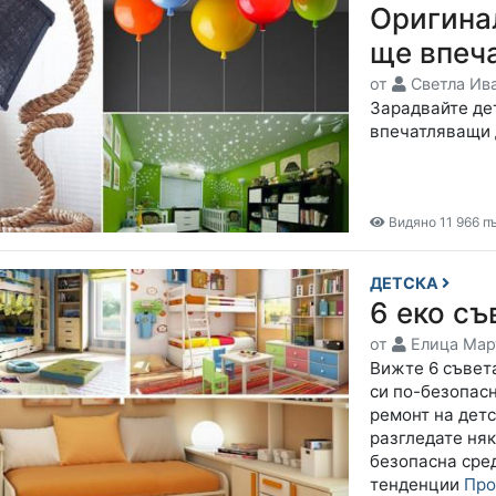
Оригина
ще впеча
от
Светла Ив
Зарадвайте дет
впечатляващи 
Видяно 11 966 п
ДЕТСКА
6 еко съ
от
Елица Мар
Вижте 6 съвета
си по-безопас
ремонт на детс
разгледате няк
безопасна сре
тенденции
Про