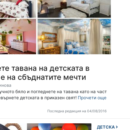
те тавана на детската в
е на сбъднатите мечти
инова
учното бяло и погледнете на тавана като на част
евърнете детската в приказен свят!
Прочети още
Последна редакция на 04/08/2016
ДЕТСКА