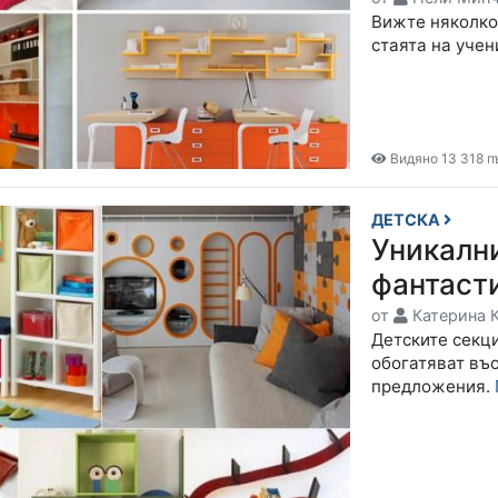
Вижте няколко
стаята на учен
Видяно 13 318 п
ДЕТСКА
Уникални
фантаст
от
Катерина 
Детските секци
обогатяват въ
предложения.