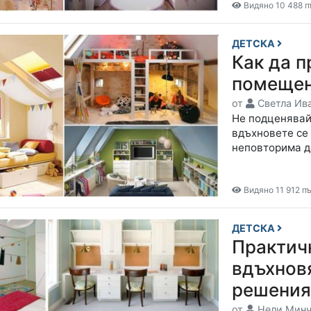
Видяно 10 488 п
ДЕТСКА
Как да п
помещен
от
Светла Ив
Не подценявай
вдъхновете се 
неповторима д
Видяно 11 912 п
ДЕТСКА
Практич
вдъхнов
решения
от
Нели Минч