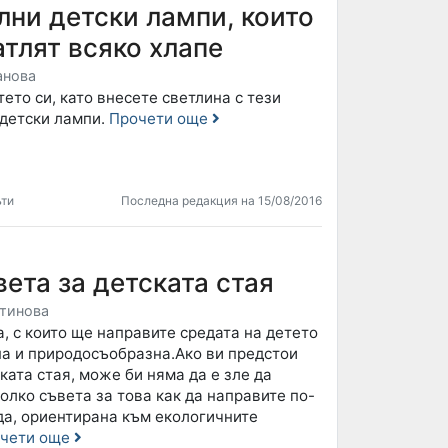
лни детски лампи, които
тлят всяко хлапе
анова
ето си, като внесете светлина с тези
детски лампи.
Прочети още
ъти
Последна редакция на 15/08/2016
вета за детската стая
тинова
, с които ще направите средата на детето
на и природосъобразна.Ако ви предстои
ката стая, може би няма да е зле да
олко съвета за това как да направите по-
да, ориентирана към екологичните
чети още