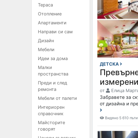
Тераса
Отопление
Апартаменти
Направи си сам
Дизайн
Мебели
Идеи за дома
ДЕТСКА
Малки
Превърне
пространства
измерени
Преди и след
ремонта
от
Елица Март
Забравете за ск
Мебели от палети
от дизайна и пр
Интериорен
справочник
Видяно 5 610 пъти
Майсторите
говорят
Ценови съветник