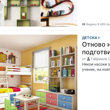
Видяно 8 485 пъ
ДЕТСКА
Отново н
подготви
от
Габриела 
Някои насоки з
ученик, на кои