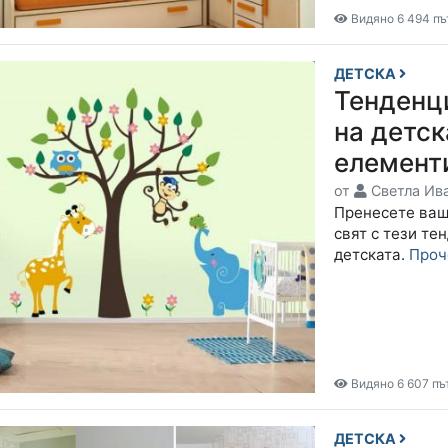
Видяно 6 494 пъ
ДЕТСКА
Тенденц
на детск
елемент
от
Светла Ив
Пренесете ваш
свят с тези те
детската.
Проч
Видяно 6 607 пъ
ДЕТСКА