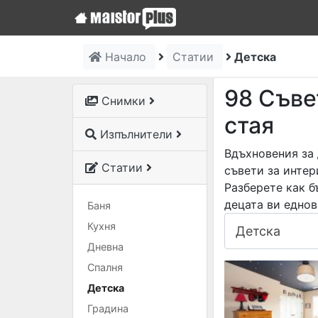
Начало
Статии
Детска
98 Съве
Снимки
стая
Изпълнители
Вдъхновения за 
Статии
съвети за интер
Разберете как б
децата ви еднов
Баня
Кухня
Дневна
Спалня
Детска
Градина