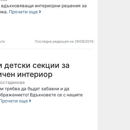
 вдъхновяващи интериорни решения за
ика.
Прочети още
ъти
Последна редакция на 29/08/2016
 детски секции за
ичен интериор
Костадинова
и трябва да бъдат забавни и да
ображението! Вдъхновете се с нашите
Прочети още