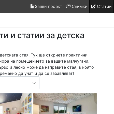
Заяви проект
Снимки
Статии
ти и статии за детска
детската стая. Тук ще откриете практични
иора на помещението за вашите малчугани.
ързо и лесно може да направите стая, в която
ременно да учат и да се забавляват!