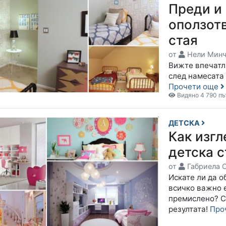
Преди и
оползот
стая
от
Нели Минч
Вижте впечатл
след намесата
Прочети още
Видяно 4 790 пъ
ДЕТСКА
Как изг
детска с
от
Габриела 
Искате ли да о
всичко важно 
премислено? С
резултата!
Про