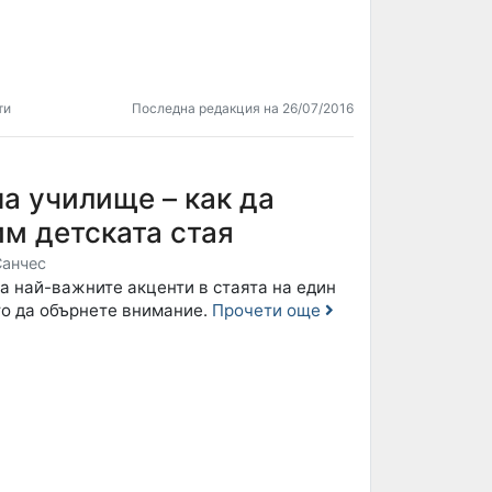
ти
Последна редакция на 26/07/2016
а училище – как да
м детската стая
Санчес
а най-важните акценти в стаята на един
то да обърнете внимание.
Прочети още