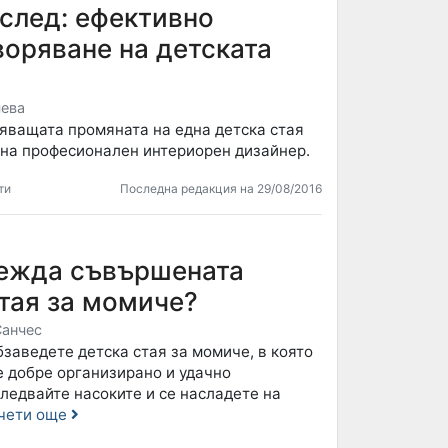
 след: ефективно
воряване на детската
ева
яващата промяната на една детска стая
 на професионален интериорен дизайнер.
ти
Последна редакция на 29/08/2016
лежда съвършената
тая за момиче?
Санчес
бзаведете детска стая за момиче, в която
е добре организирано и удачно
ледвайте насоките и се насладете на
чети още