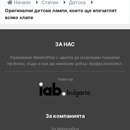
Начало
Статии
Детска
Оригинални детски лампи, които ще впечатлят
всяко хлапе
ЗА НАС
Развиваме MaistorPlus с идеята да разрешим познатия
проблем, къде и как да намерим добър професионалист.
Член на
За компанията
За MaistorPlus