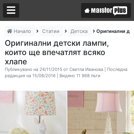
Начало
Статии
Детска
Оригинални дет
Аз съм майстор
Оригинални детски лампи,
които ще впечатлят всяко
Търся майстор
хлапе
Публикувано на 24/11/2015 от Светла Иванова | Последна
редакция на 15/08/2016 | Видяно 11 968 пъти