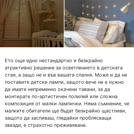
Ето още едно нестандартно и безкрайно
атрактивно решение за осветлението в детската
стая, а защо не и във вашата спалня. Може и да не
поставите детски лампи, защото вече не е нужно
да имате непременно окачени тавани, за да
монтирате по-артистичен полилей или сложна
композиция от малки лампички. Няма съмнение, че
малките обитатели ще бъдат безкрайно щастливи,
защото да заспиваш, гледайки проблясващи
звезди, е страхотно преживяване.