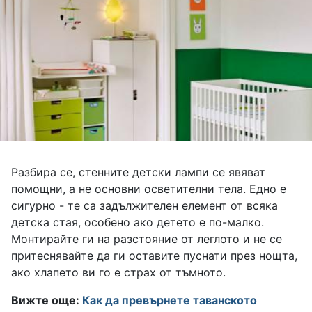
Разбира се, стенните детски лампи се явяват
помощни, а не основни осветителни тела. Едно е
сигурно - те са задължителен елемент от всяка
детска стая, особено ако детето е по-малко.
Монтирайте ги на разстояние от леглото и не се
притеснявайте да ги оставите пуснати през нощта,
ако хлапето ви го е страх от тъмното.
Вижте още:
Как да превърнете таванското