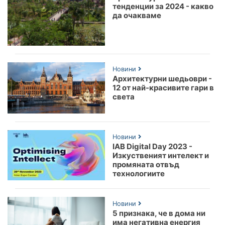
тенденции за 2024 - какво
да очакваме
Новини
Архитектурни шедьоври -
12 от най-красивите гари в
света
Новини
IAB Digital Day 2023 -
Изкуственият интелект и
промяната отвъд
технологиите
Новини
5 признака, че в дома ни
има негативна енергия