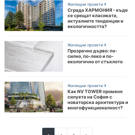
Жилищни проекти
Сграда ХАРМОНИЯ - къде
се срещат класиката,
актуалните тенденции и
екологичността?
Жилищни проекти
Прозрачно дърво: по-
силно, по-леко и по-
екологично от стъклото
Жилищни проекти
Как NV TOWER променя
силуета на София с
новаторска архитектура и
многофункционалност?