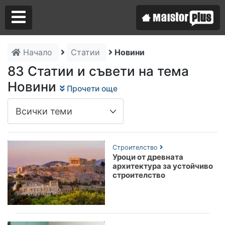
Начало
Статии
Новини
Аз съм майстор
83 Статии и съвети на тема
Новини
Прочети още
Търся майстор
Строителство
Уроци от древната
архитектура за устойчиво
строителство