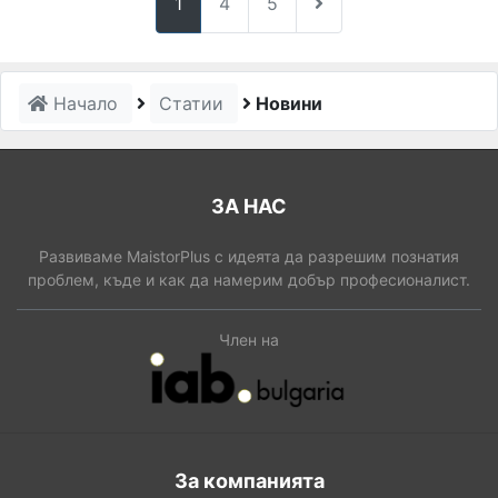
1
4
5
Начало
Статии
Новини
ЗА НАС
Развиваме MaistorPlus с идеята да разрешим познатия
проблем, къде и как да намерим добър професионалист.
Член на
За компанията