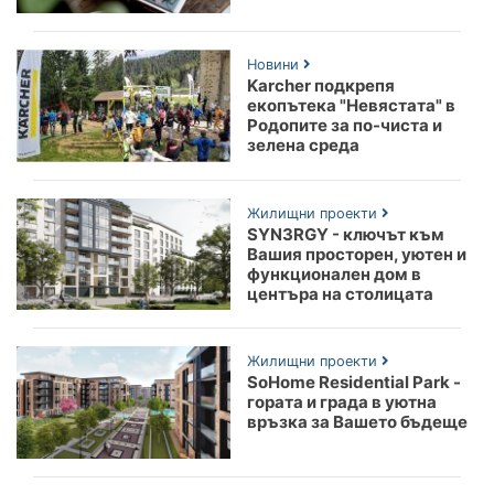
Новини
Karcher подкрепя
екопътека "Невястата" в
Родопите за по-чиста и
зелена среда
Жилищни проекти
SYN3RGY - ключът към
Вашия просторен, уютен и
функционален дом в
центъра на столицата
Жилищни проекти
SoHome Residential Park -
гората и града в уютна
връзка за Вашето бъдеще