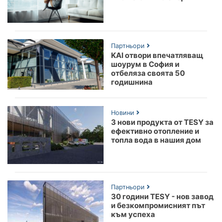
Партньори
KAI отвори впечатляващ
шоурум в София и
отбеляза своята 50
годишнина
Новини
3 нови продукта от TESY за
ефективно отопление и
топла вода в нашия дом
Партньори
30 години TESY - нов завод
и безкомпромисният път
към успеха