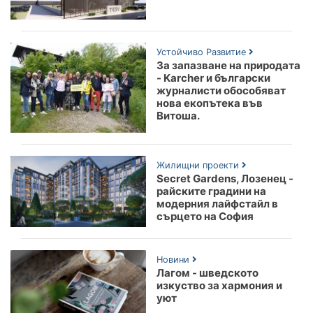
Устойчиво Развитие
За запазване на природата
- Karcher и български
журналисти обособяват
нова екопътека във
Витоша.
Жилищни проекти
Secret Gardens, Лозенец -
райските градини на
модерния лайфстайл в
сърцето на София
Новини
Лагом - шведското
изкуство за хармония и
уют