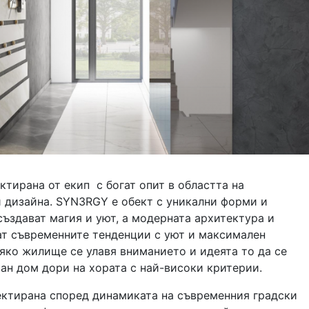
ктирана от екип с богат опит в областта на
и дизайна. SYN3RGY е обект с уникални форми и
създават магия и уют, а модерната архитектура и
ат съвременните тенденции с уют и максимален
яко жилище се улавя вниманието и идеята то да се
ан дом дори на хората с най-високи критерии.
ктирана според динамиката на съвременния градски