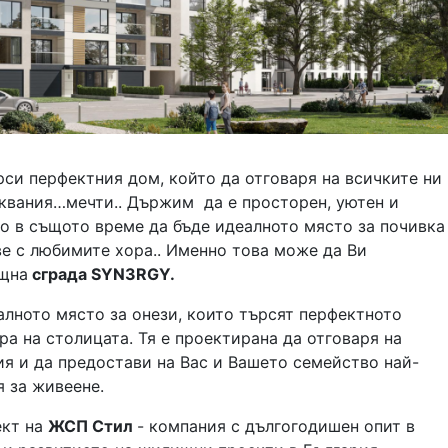
рси перфектния дом, който да отговаря на всичките ни
сквания…мечти.. Държим да е просторен, уютен и
о в същото време да бъде идеалното място за почивка
ве с любимите хора.. Именно това може да Ви
щна
сграда SYN3RGY.
алното място за онези, които търсят перфектното
а на столицата. Тя е проектирана да отговаря на
я и да предостави на Вас и Вашето семейство най-
 за живеене.
ект на
ЖСП Стил
- компания с дългогодишен опит в