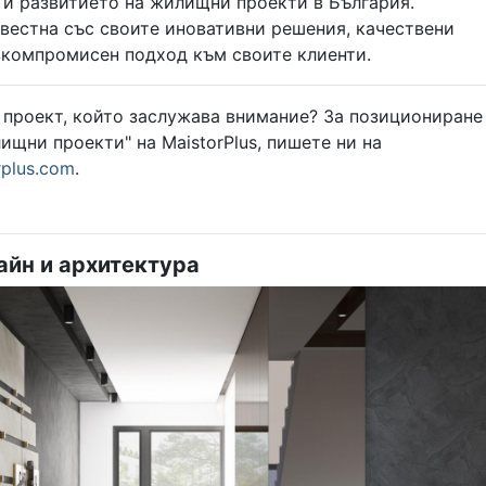
 и развитието на жилищни проекти в България.
вестна със своите иновативни решения, качествени
зкомпромисен подход към своите клиенти.
проект, който заслужава внимание? За позициониране
ищни проекти" на MaistorPlus, пишете ни на
plus.com
.
айн и архитектура