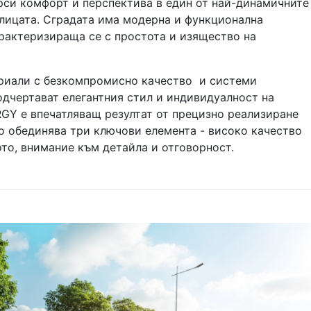
рси комфорт и перспектива в един от най-динамичните
олицата. Сградата има модерна и функционална
арактеризираща се с простота и изящество на
риали с безкомпромисно качество и системи
одчертават елегантния стил и индивидуалност на
RGY е впечатляващ резултат от прецизно реализиране
то обединява три ключови елемента - високо качество
то, внимание към детайла и отговорност.