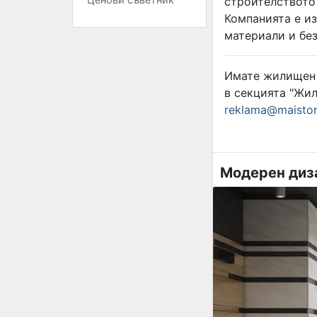
строителството
Компанията е из
материали и бе
Имате жилищен 
в секцията "Жил
reklama@maistor
Модерен диз