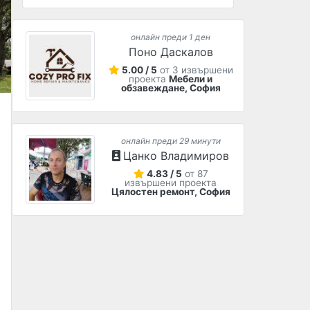
онлайн преди 1 ден
Поно Даскалов
5.00 / 5
от 3 извършени
проекта
Мебели и
обзавеждане, София
онлайн преди 29 минути
Цанко Владимиров
4.83 / 5
от 87
извършени проекта
Цялостен ремонт, София