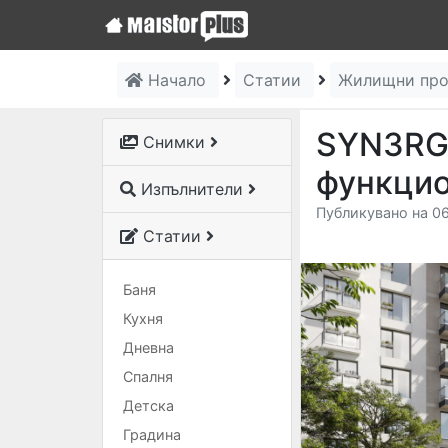
Начало
Статии
Жилищни пр
SYN3RGY
Снимки
функцио
Изпълнители
Публикувано на 0
Статии
Баня
Кухня
Дневна
Спалня
Детска
Градина