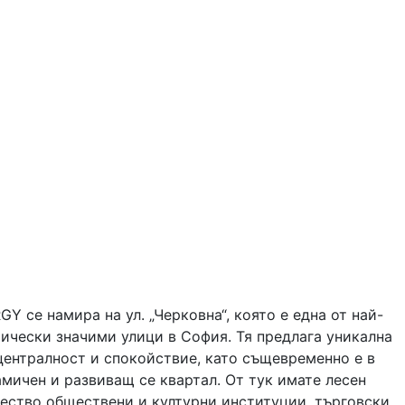
Y се намира на ул. „Черковна“, която е една от най-
ически значими улици в София. Тя предлага уникална
централност и спокойствие, като същевременно е в
мичен и развиващ се квартал. От тук имате лесен
ество обществени и културни институции, търговски