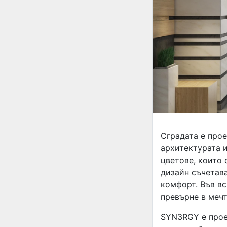
Сградата е прое
архитектурата 
цветове, които 
дизайн съчетав
комфорт. Във вс
превърне в мечт
SYN3RGY е прое