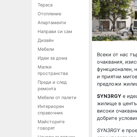
Тераса
Отопление
Апартаменти
Направи си сам
Дизайн
Мебели
Всеки от нас тъ
Идеи за дома
очаквания, изи
Малки
функционален, н
пространства
и приятни миго
Преди и след
предложи жили
ремонта
SYN3RGY
е иде
Мебели от палети
жилище в център
Интериорен
високи очаквани
справочник
добрите условия
Майсторите
говорят
SYN3RGY
е про
Ценови съветник