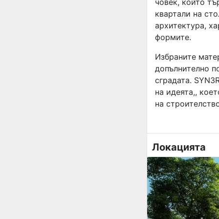
човек, който тъ
квартали на ст
архитектура, х
формите.
Избраните мате
допълнително п
сградата. SYN3
на идеята,, кое
на строителство
Локацията