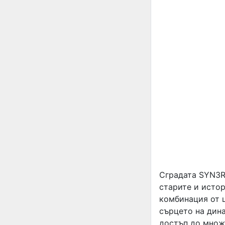
Сградата SYN3RG
старите и истор
комбинация от 
сърцето на дина
достъп до множ