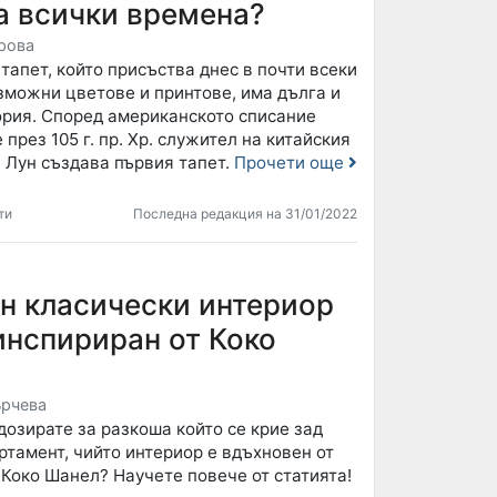
а всички времена?
рова
апет, който присъства днес в почти всеки
зможни цветове и принтове, има дълга и
ория. Според американското списание
 през 105 г. пр. Хр. служител на китайския
 Лун създава първия тапет.
Прочети още
ти
Последна редакция на 31/01/2022
ен класически интериор
инспириран от Коко
рчева
озирате за разкоша който се крие зад
ртамент, чийто интериор е вдъхновен от
Коко Шанел? Научете повече от статията!