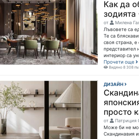
Как да 
зодията 
от
Милена Га
Лъвовете са ед
Те са бляскави
своя страна, е
представител 
интериор са у
Прочети още
Видяно 8 308 пъ
ДИЗАЙН
Скандин
японски
просто 
от
Патриция 
Може би не мо
Скандинавия и