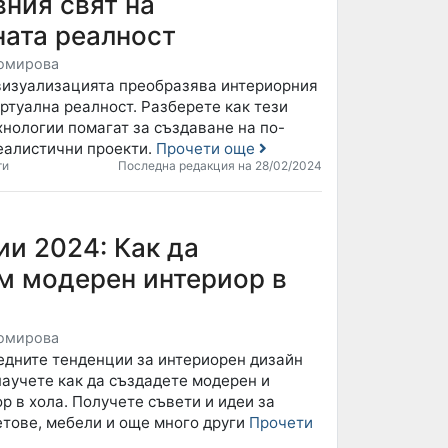
ния свят на
ната реалност
омирова
визуализацията преобразява интериорния
ртуална реалност. Разберете как тези
нологии помагат за създаване на по-
еалистични проекти.
Прочети още
ти
Последна редакция на 28/02/2024
и 2024: Как да
м модерен интериор в
омирова
едните тенденции за интериорен дизайн
 научете как да създадете модерен и
р в хола. Получете съвети и идеи за
етове, мебели и още много други
Прочети