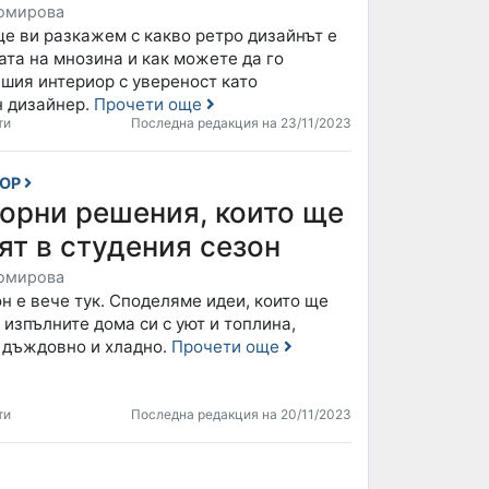
омирова
ще ви разкажем с какво ретро дизайнът е
та на мнозина и как можете да го
шия интериор с увереност като
 дизайнер.
Прочети още
ти
Последна редакция на 23/11/2023
ИОР
иорни решения, които ще
ят в студения сезон
омирова
н е вече тук. Споделяме идеи, които ще
 изпълните дома си с уют и топлина,
е дъждовно и хладно.
Прочети още
ти
Последна редакция на 20/11/2023