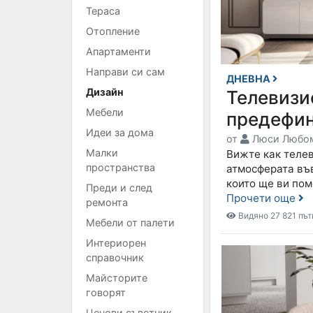
Тераса
Отопление
Апартаменти
Направи си сам
ДНЕВНА
Дизайн
Телевизио
Мебели
предефин
Идеи за дома
от
Люси Любо
Малки
Вижте как теле
пространства
атмосферата във
които ще ви пом
Преди и след
Прочети още
ремонта
Видяно 27 821 път
Мебели от палети
Интериорен
справочник
Майсторите
говорят
Ценови съветник