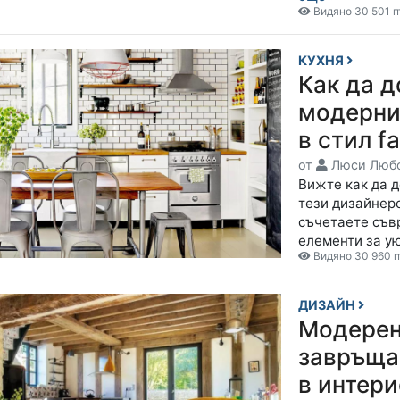
Видяно 30 501 п
КУХНЯ
Как да д
модерни
в стил f
от
Люси Люб
Вижте как да д
тези дизайнерс
съчетаете съв
елементи за у
Видяно 30 960 п
ДИЗАЙН
Модерен
завръща
в интер