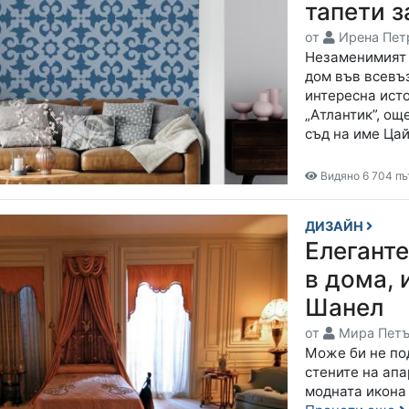
тапети з
от
Ирена Пет
Незаменимият т
дом във всевъ
интересна ист
„Атлантик”, още
съд на име Цай
Видяно 6 704 пъ
ДИЗАЙН
Елегант
в дома, 
Шанел
от
Мира Петъ
Може би не под
стените на апа
модната икона 