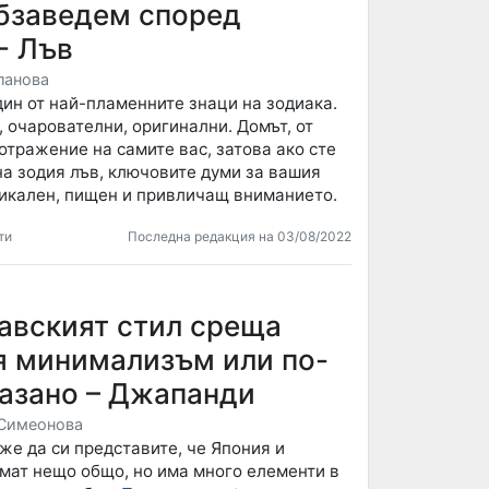
обзаведем според
- Лъв
ланова
ин от най-пламенните знаци на зодиака.
, очарователни, оригинални. Домът, от
 отражение на самите вас, затова ако сте
на зодия лъв, ключовите думи за вашия
никален, пищен и привличащ вниманието.
ти
Последна редакция на 03/08/2022
авският стил среща
я минимализъм или по-
казано – Джапанди
Симеонова
же да си представите, че Япония и
мат нещо общо, но има много елементи в