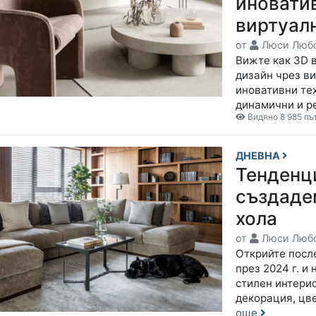
иноватив
виртуал
от
Люси Люб
Вижте как 3D 
дизайн чрез ви
иновативни тех
динамични и р
Видяно 8 985 пъ
ДНЕВНА
Тенденци
създаде
хола
от
Люси Люб
Открийте посл
през 2024 г. и
стилен интерио
декорация, цв
още