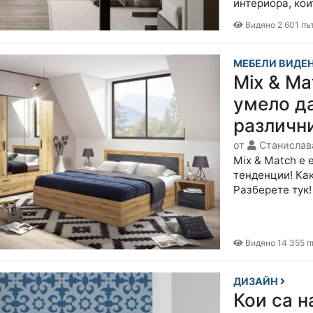
интериора, кои
Видяно 2 601 пъ
МЕБЕЛИ ВИДЕ
Mix & Ma
умело д
различн
от
Станислав
Mix & Match е 
тенденции! Как
Разберете тук
Видяно 14 355 п
ДИЗАЙН
Кои са 