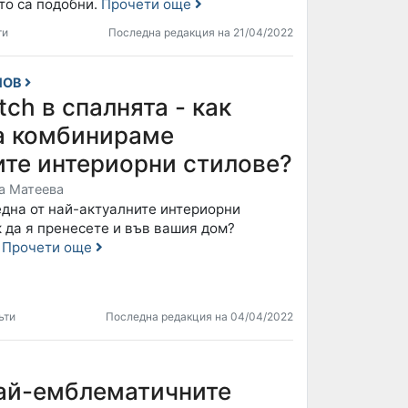
то са подобни.
Прочети още
ти
Последна редакция на 21/04/2022
НОВ
tch в спалнята - как
а комбинираме
ите интериорни стилове?
а Матеева
една от най-актуалните интериорни
 да я пренесете и във вашия дом?
!
Прочети още
ъти
Последна редакция на 04/04/2022
най-емблематичните