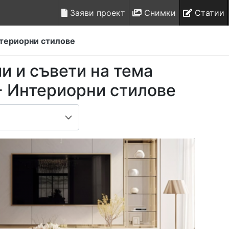
Заяви проект
Снимки
Статии
териорни стилове
ии и съвети на тема
- Интериорни стилове