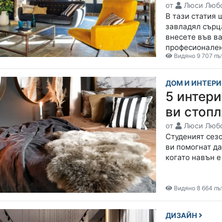
от
Люси Люб
В тази статия 
завладял сърца
внесете във ва
професионален
Видяно 9 707 пъ
ДОМ И ИНТЕР
5 интер
ви стопл
от
Люси Люб
Студеният сезо
ви помогнат да
когато навън 
Видяно 8 664 пъ
ДИЗАЙН