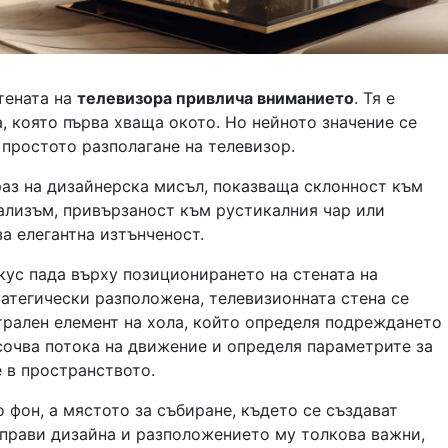
тената на
телевизора привлича вниманието
. Тя е
, която първа хваща окото. Но нейното значение се
 простото разполагане на телевизор.
раз на дизайнерска мисъл, показваща склонност към
лизъм, привързаност към рустикалния чар или
а елегантна изтънченост.
кус пада върху позиционирането на стената на
атегически разположена, телевизионната стена се
трален елемент на хола, който определя подреждането
сочва потока на движение и определя параметрите за
 в пространството.
о фон, а мястото за събиране, където се създават
 прави дизайна и разположението му толкова важни,