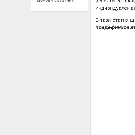
аспекти се обед
индивидуален в
В тази статия щ
предефинира ат