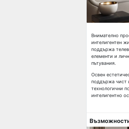
Внимателно про
интелигентен жи
поддържа телев
елементи и личн
пътувания.
Освен естетичес
поддържа чист 
технологични п
интелигентно о
Възможности