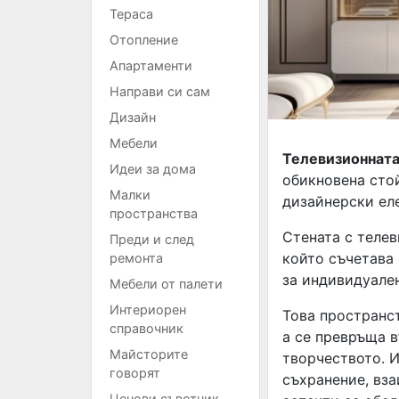
Тераса
Отопление
Апартаменти
Направи си сам
Дизайн
Мебели
Телевизионната
Идеи за дома
обикновена стой
Малки
дизайнерски ел
пространства
Стената с теле
Преди и след
който съчетава
ремонта
за индивидуале
Мебели от палети
Интериорен
Това пространст
справочник
а се превръща 
Майсторите
творчеството. И
говорят
съхранение, вза
Ценови съветник