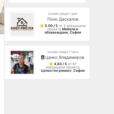
онлайн преди 1 ден
Поно Даскалов
5.00 / 5
от 3 извършени
проекта
Мебели и
обзавеждане, София
онлайн преди 7 часа
Цанко Владимиров
4.83 / 5
от 87
извършени проекта
Цялостен ремонт, София