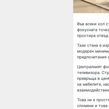
Във всеки хол с
фокусната точка
простира отвъд
Тази стена е из
модерен минима
предпочитания з
Централният фо
телевизора. Стр
превръща в цен
на мебелите, на
взаимодействие
Това не е прост
спомени и това