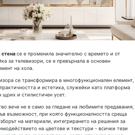
 стена
се е променила значително с времето и от
ка за телевизори, се е превърнала в основен
емент на хола.
визора се трансформира в многофункционален елемент,
 практичността и естетика, служейки като платформа
н щрих и стилистичен усет.
во вече не е само за гледане на любимите предавания,
във възможност, при която функционалността среща
зборът на материали, интегрирането на решения за
имодействието на цветове и текстури - всички тези