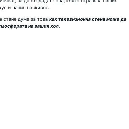
иняват, за да създадат зона, която отразява вашия
кус и начин на живот.
е стане дума за това
как телевизионна стена може да
мосферата на вашия хол.