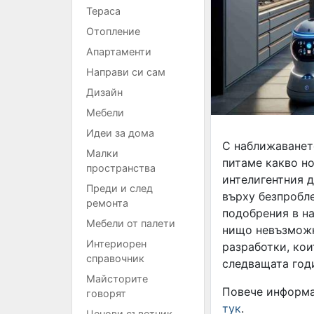
Тераса
Отопление
Апартаменти
Направи си сам
Дизайн
Мебели
Идеи за дома
С наближаването
Малки
питаме какво н
пространства
интелигентния д
Преди и след
върху безпробл
ремонта
подобрения в на
Мебели от палети
нищо невъзможно
Интериорен
разработки, ко
справочник
следващата год
Майсторите
Повече информа
говорят
тук
.
Ценови съветник