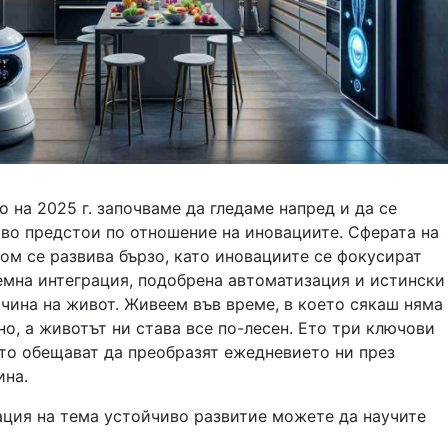
 на 2025 г. започваме да гледаме напред и да се
ово предстои по отношение на иновациите. Сферата на
ом се развива бързо, като иновациите се фокусират
емна интеграция, подобрена автоматизация и истински
чина на живот. Живеем във време, в което сякаш няма
, а животът ни става все по-лесен. Ето три ключови
ито обещават да преобразят ежедневието ни през
ина.
ция на тема устойчиво развитие можете да научите