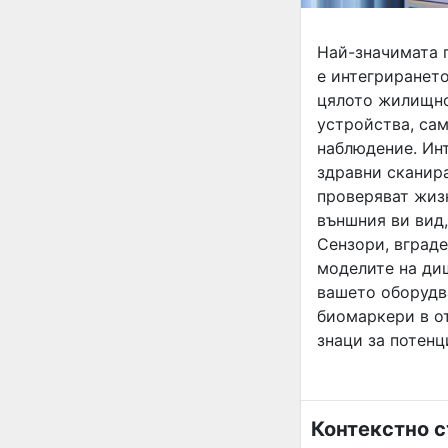
Най-значимата п
е интегрирането
цялото жилищно
устройства, сам
наблюдение. Ин
здравни сканира
проверяват жиз
външния ви вид
Сензори, вграде
моделите на ди
вашето оборудв
биомаркери в о
знаци за потен
Контекстно 