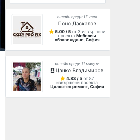
онлайн преди 17 часа
Поно Даскалов
5.00 / 5
от 3 извършени
проекта
Мебели и
обзавеждане, София
онлайн преди 11 минути
Цанко Владимиров
4.83 / 5
от 87
извършени проекта
Цялостен ремонт, София