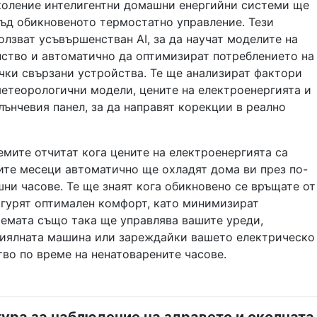
оление интелигентни домашни енергийни системи ще
въд обикновеното термостатно управление. Тези
лзват усъвършенстван AI, за да научат моделите на
ство и автоматично да оптимизират потреблението на
чки свързани устройства. Те ще анализират фактори
метеорологични модели, цените на електроенергията и
ънчевия панел, за да направят корекции в реално
мите отчитат кога цените на електроенергията са
ите месеци автоматично ще охладят дома ви през по-
ни часове. Те ще знаят кога обикновено се връщате от
игурят оптимален комфорт, като минимизират
темата също така ще управлява вашите уреди,
иялната машина или зареждайки вашето електрическо
во по време на ненатоварените часове.
ра за наблюдение на здравето и околната