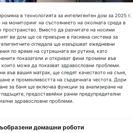
ромяна в технологията за интелигентен дом за 2025 г.
 на мониторинг на състоянието на околната среда в
 пространство. Вместо да разчитате на носими
ият ви дом ще се превърне в пасивна система за
телигентните огледала ще извършват ежедневни
ния по време на сутрешната ви рутина, като
нените показатели и откриват фини промени във
, които може да показват здравословни проблеми.
ни във вашия матрак, ще следят качеството на съня,
шане и променливостта на сърдечната честота. Дори
ане за баня ще включва функции за анализиране на
тпадъците, предоставяйки ранни предупредителни
циални здравословни проблеми.
съобразени домашни роботи