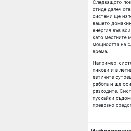
Следващото пок
отиде далеч от
системи ще изпо
вашето домакин
енергия във вси
като местните 
мощността на сл
време.
Например, систе
пикови и в летн
евтините сутреш
работа и ще ос
разходите. Сис
пускайки съдом
превозно средст
Инфраструкту