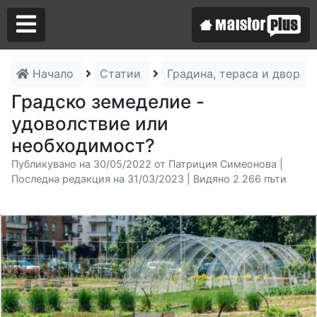
Начало
Статии
Градина, тераса и двор
Аз съм майстор
Градско земеделие -
удоволствие или
Търся майстор
необходимост?
Публикувано на 30/05/2022 от Патриция Симеонова |
Последна редакция на 31/03/2023 | Видяно 2 266 пъти