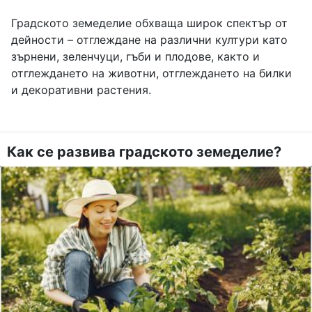
Градското земеделие обхваща широк спектър от
дейности – отглеждане на различни култури като
зърнени, зеленчуци, гъби и плодове, както и
отглеждането на животни, отглеждането на билки
и декоративни растения.
Как се развива градското земеделие?