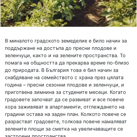
В миналото градското земеделие е било начин за
поддържане на достъпа до пресни плодове и
зеленчуци, както и на зелените пространства. То
помага на общността да прекарва време по-близо
до природата. В България това е бил начин за
снабдяване на семейството с храна през цялата
година – пресни сезонни плодове и зеленчуци, и
приготвена зимнина за студените месеци. Когато
градовете започват да се развиват и все повече
хора заживяват в апартаменти, отглеждането на
градини остава на заден план. Колкото повече се
разрастват градовете, толкова повече намаляват
зелените площи за сметка на увеличаващите се
застроени пространства.