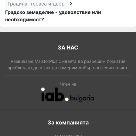
Градина, тераса и двор
Градско земеделие - удоволствие или
необходимост?
ЗА НАС
Развиваме MaistorPlus с идеята да разрешим познатия
проблем, къде и как да намерим добър професионалист.
Член на
За компанията