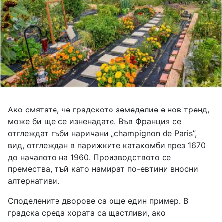
Ако смятате, че градското земеделие е нов тренд,
може би ще се изненадате. Във Франция се
отглеждат гъби наричани „champignon de Paris”,
вид, отглеждан в парижките катакомби през 1670
до началото на 1960. Производството се
премества, тъй като намират по-евтини вносни
алтернативи.
Споделените дворове са още един пример. В
градска среда хората са щастливи, ако