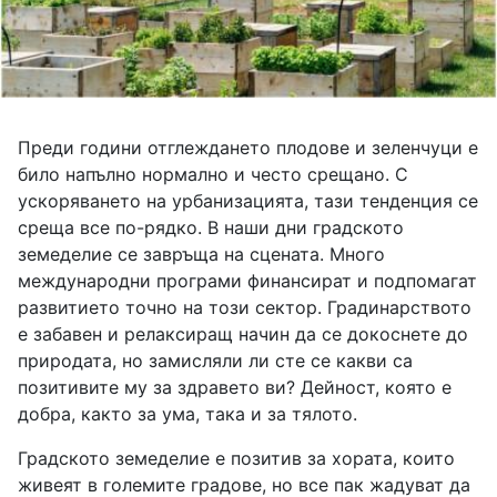
Преди години отглеждането плодове и зеленчуци е
било напълно нормално и често срещано. С
ускоряването на урбанизацията, тази тенденция се
среща все по-рядко. В наши дни градското
земеделие се завръща на сцената. Много
международни програми финансират и подпомагат
развитието точно на този сектор. Градинарството
е забавен и релаксиращ начин да се докоснете до
природата, но замисляли ли сте се какви са
позитивите му за здравето ви? Дейност, която е
добра, както за ума, така и за тялото.
Градското земеделие е позитив за хората, които
живеят в големите градове, но все пак жадуват да