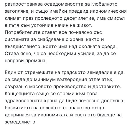
разпространява осведомеността за глобалното
затопляне, и също имайки предвид икономическия
климат през последното десетилетие, има смисъл
в пътя към устойчив начин на живот.
Потребителите стават все по-наясно със
системата за снабдяване с храна, както и
въздействието, което има над околната среда.
Става ясно, че са необходими усилия, за да се
направи промяна.
Един от стремежите на градското земеделие е да
се сведе до минимум въглеродния отпечатък,
свързан с масовото производство и доставките.
Концепцията също се стреми към това
здравословната храна да бъде по-лесно достъпна.
Развитието на селското стопанство също
допринася за икономиката и светлото бъдеще на
земеделието.