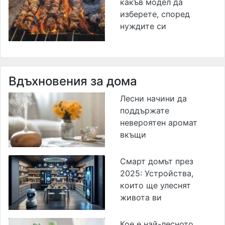
какъв модел да
изберете, според
нуждите си
Вдъхновения за дома
Лесни начини да
поддържате
невероятен аромат
вкъщи
Смарт домът през
2025: Устройства,
които ще улеснят
живота ви
Кое е най-лесното