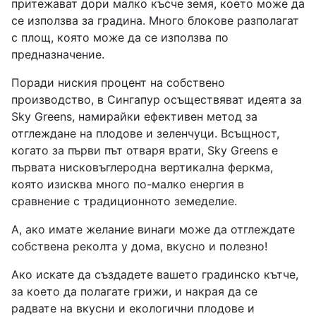
притежават дори малко късче земя, което може да
се използва за градина. Много блокове разполагат
с площ, която може да се използва по
предназначение.
Поради ниския процент на собствено
производство, в Сингапур осъществяват идеята за
Sky Greens, намирайки ефективен метод за
отглеждане на плодове и зеленчуци. Всъщност,
когато за първи път отваря врати, Sky Greens е
първата нисковъглеродна вертикална феркма,
която изисква много по-малко енергия в
сравнение с традиционното земеделие.
А, ако имате желание винаги може да отглеждате
собствена реколта у дома, вкусно и полезно!
Ако искате да създадете вашето градинско кътче,
за което да полагате грижи, и накрая да се
радвате на вкусни и екологични плодове и