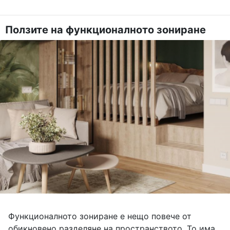
Ползите на функционалното зониране
Функционалното зониране е нещо повече от
обикновено разделяне на пространството. То има