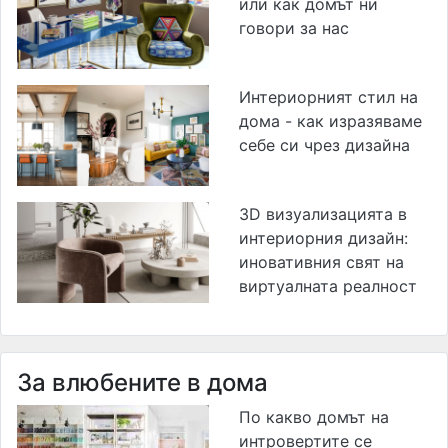
или как домът ни
говори за нас
Интериорният стил на
дома - как изразяваме
себе си чрез дизайна
3D визуализацията в
интериорния дизайн:
иновативния свят на
виртуалната реалност
За влюбените в дома
По какво домът на
интровертите се