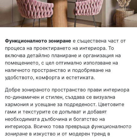
Функционалното зониране
е съществена част от
процеса на проектирането на интериора. То
включва детайлно планиране и организация на
помещението, с цел оптимално използване на
наличното пространство и подобряване на
удобството, комфорта и естетиката.
Добре зонираното пространство прави интериора
по-динамичен и стилен, създава се визуална
хармония и усещане за подреденост. Цветовите
гами и текстурите се допълват и добавят
необходимата дълбочина и богатство на
интериора. Всичко това превръща
функционалното
зониране
в изкуство и от модерен тренд в