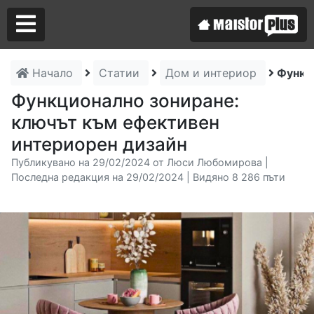
Начало
Статии
Дом и интериор
Функц
Аз съм майстор
Функционално зониране:
ключът към ефективен
Търся майстор
интериорен дизайн
Публикувано на 29/02/2024 от Люси Любомирова |
Последна редакция на 29/02/2024 | Видяно 8 286 пъти