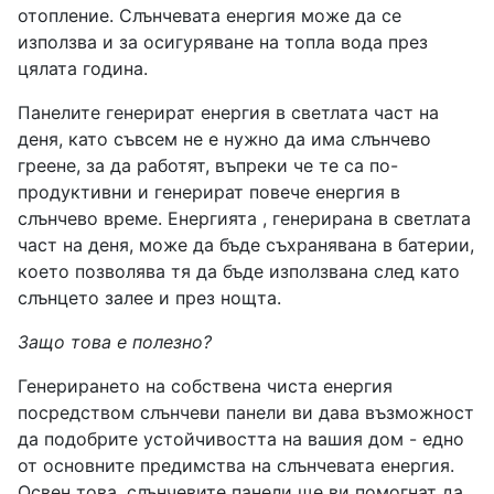
отопление. Слънчевата енергия може да се
използва и за осигуряване на топла вода през
цялата година.
Панелите генерират енергия в светлата част на
деня, като съвсем не е нужно да има слънчево
греене, за да работят, въпреки че те са по-
продуктивни и генерират повече енергия в
слънчево време. Енергията , генерирана в светлата
част на деня, може да бъде съхранявана в батерии,
което позволява тя да бъде използвана след като
слънцето залее и през нощта.
Защо това е полезно?
Генерирането на собствена чиста енергия
посредством слънчеви панели ви дава възможност
да подобрите устойчивостта на вашия дом - едно
от основните предимства на слънчевата енергия.
Освен това, слънчевите панели ще ви помогнат да