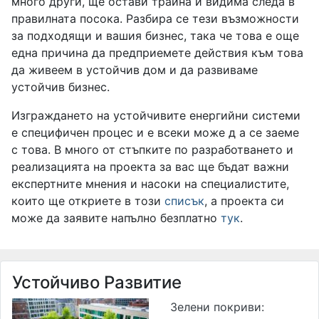
много други, ще остави трайна и видима следа в
правилната посока. Разбира се тези възможности
за подходящи и вашия бизнес, така че това е още
една причина да предприемете действия към това
да живеем в устойчив дом и да развиваме
устойчив бизнес.
Изграждането на устойчивите енергийни системи
е специфичен процес и е всеки може д а се заеме
с това. В много от стъпките по разработването и
реализацията на проекта за вас ще бъдат важни
експертните мнения и насоки на специалистите,
които ще откриете в този
списък
, а проекта си
може да заявите напълно безплатно
тук
.
Устойчиво Развитие
Зелени покриви: