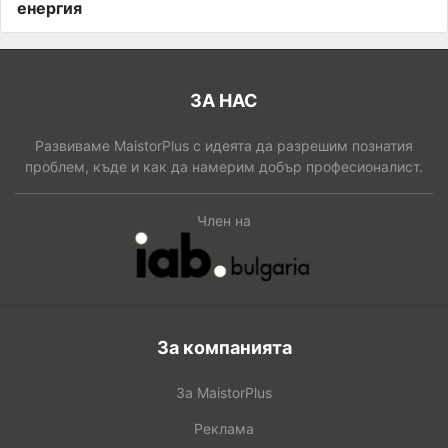
енергия
ЗА НАС
Развиваме MaistorPlus с идеята да разрешим познатия
проблем, къде и как да намерим добър професионалист.
Член на
За компанията
За MaistorPlus
Реклама