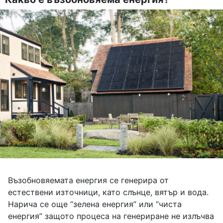
Възобновяемата енергия се генерира от
естествени източници, като слънце, вятър и вода.
Нарича се още “зелена енергия” или “чиста
енергия” защото процеса на генериране не излъчва