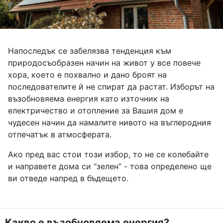
Напоследък се забелязва тенденция към
природосъобразен начин на живот у все повече
хора, което е похвално и дано броят на
последователите й не спират да растат. Изборът на
възобновяема енергия като източник на
електричество и отопление за Вашия дом е
чудесен начин да намалите нивото на въглеродния
отпечатък в атмосферата.
Ако пред вас стои този избор, то не се колебайте
и направете дома си “зелен” - това определено ще
ви отведе напред в бъдещето.
Какво е възобновяема енергия?