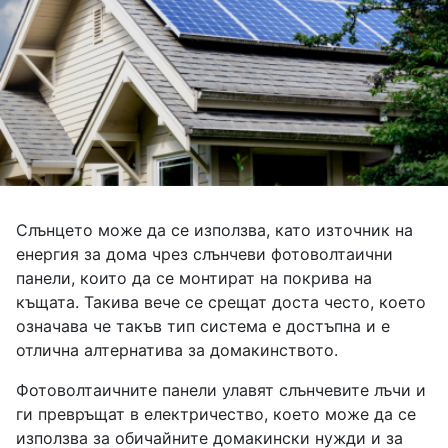
Слънцето може да се използва, като източник на
енергия за дома чрез слънчеви фотоволтаични
панели, които да се монтират на покрива на
къщата. Такива вече се срещат доста често, което
означава че такъв тип система е достъпна и е
отлична алтернатива за домакинството.
Фотоволтаичните панели улавят слънчевите лъчи и
ги превръщат в електричество, което може да се
използва за обичайните домакински нужди и за