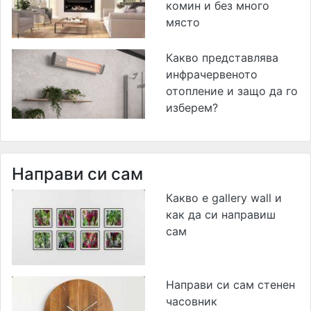
комин и без много
място
Какво представлява
инфрачервеното
отопление и защо да го
изберем?
Направи си сам
Какво е gallery wall и
как да си направиш
сам
Направи си сам стенен
часовник