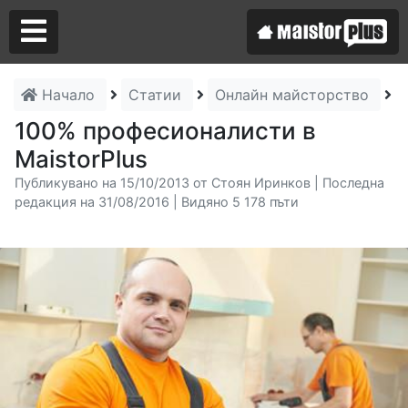
Начало
Статии
Онлайн майсторство
1
Аз съм майстор
100% професионалисти в
MaistorPlus
Търся майстор
Публикувано на 15/10/2013 от Стоян Иринков | Последна
редакция на 31/08/2016 | Видяно 5 178 пъти