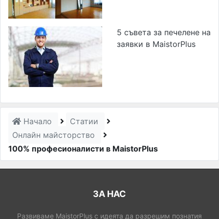
5 съвета за печелене на
заявки в MaistorPlus
Начало
Статии
Онлайн майсторство
100% професионалисти в MaistorPlus
ЗА НАС
Развиваме MaistorPlus с идеята да разрешим познатия