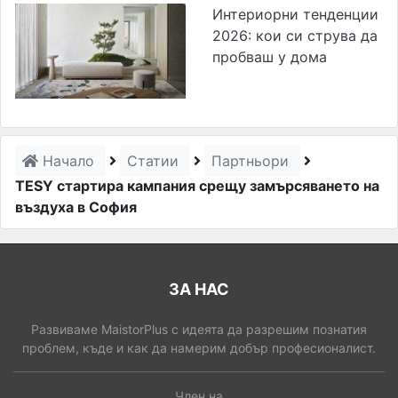
Интериорни тенденции
2026: кои си струва да
пробваш у дома
Начало
Статии
Партньори
TESY стартира кампания срещу замърсяването на
въздуха в София
ЗА НАС
Развиваме MaistorPlus с идеята да разрешим познатия
проблем, къде и как да намерим добър професионалист.
Член на