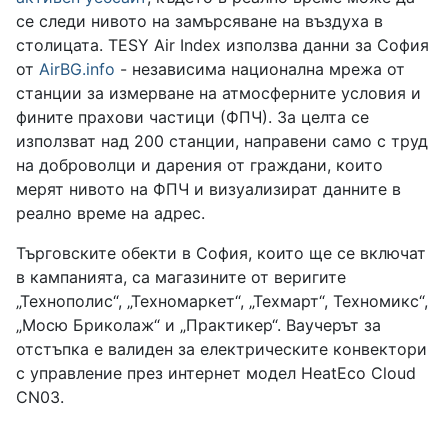
се следи нивото на замърсяване на въздуха в
столицата. TESY Air Index използва данни за София
от
AirBG.info
- независима национална мрежа от
станции за измерване на атмосферните условия и
фините прахови частици (ФПЧ). За целта се
използват над 200 станции, направени само с труд
на доброволци и дарения от граждани, които
мерят нивото на ФПЧ и визуализират данните в
реално време на адрес.
Търговските обекти в София, които ще се включат
в кампанията, са магазините от веригите
„Технополис“, „Техномаркет“, „Техмарт“, Техномикс“,
„Мосю Бриколаж“ и „Практикер“. Ваучерът за
отстъпка е валиден за електрическите конвектори
с управление през интернет модел HeatЕco Cloud
CN03.