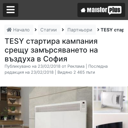
Начало
Статии
Партньори
TESY старт
Аз съм майстор
TESY стартира кампания
срещу замърсяването на
Търся майстор
въздуха в София
Публикувано на 23/02/2018 от Реклама | Последна
редакция на 23/02/2018 | Видяно 2 465 пъти