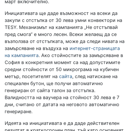
март включително.
Инициативата ще даде възможност на всеки да
закупи с отстъпка от 30 лева умни конвектори на
TESY. Механизмът на кампанията „Не отстъпвай
пред смога“ е много лесен. Всеки желаещ да се
възползва от отстъпката, може да следи нивата на
замърсяване на въздуха на
интернет-страницата
на кампанията
. Ако стойностите за замърсяване в
София в конкретния момент са над допустимите
средни стойности от 50 микрограма на кубичен
метър, посетителят на
сайта
, след натискане на
специален бутон, ще получи автоматично
генериран от сайта талон за отстъпка.
Валидността на ваучера на стойност 30 лева е 7
дни, считано от датата на неговото автоматично
генериране.
Идеята на инициативата е да даде действителен
резултат в краткосрочен план, тъй като основният