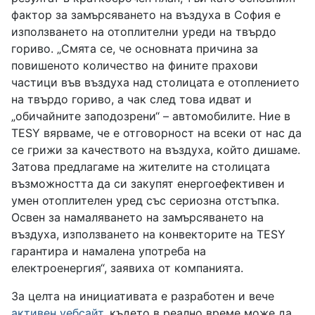
фактор за замърсяването на въздуха в София е
използването на отоплителни уреди на твърдо
гориво. „Смята се, че основната причина за
повишеното количество на фините прахови
частици във въздуха над столицата е отоплението
на твърдо гориво, а чак след това идват и
„обичайните заподозрени“ – автомобилите. Ние в
TESY вярваме, че е отговорност на всеки от нас да
се грижи за качеството на въздуха, който дишаме.
Затова предлагаме на жителите на столицата
възможността да си закупят енергоефективен и
умен отоплителен уред със сериозна отстъпка.
Освен за намаляването на замърсяването на
въздуха, използването на конвекторите на TESY
гарантира и намалена употреба на
електроенергия“, заявиха от компанията.
За целта на инициативата е разработен и вече
активен уебсайт
, където в реално време може да