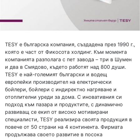
TESY е българска компания, създадена през 1990 г.,
която е част от Фикосота холдинг. Към момента
компанията разполага с пет завода – три в Шумен
и два в Смядово, където работят над 800 души.
TESY е най-големият български и водещ
европейки производител на електрически
бойлери, бойлери с индиректно нагряване и
отоплителни уреди за дома. С иновативния си
подход към пазара и продуктите, с динамично
развиващ се екип от високо мотивирани
специалисти, TESY реализира своята продукция в
повече от 50 страни на 4 континента. Фирмата
продължава своето развитие в посока