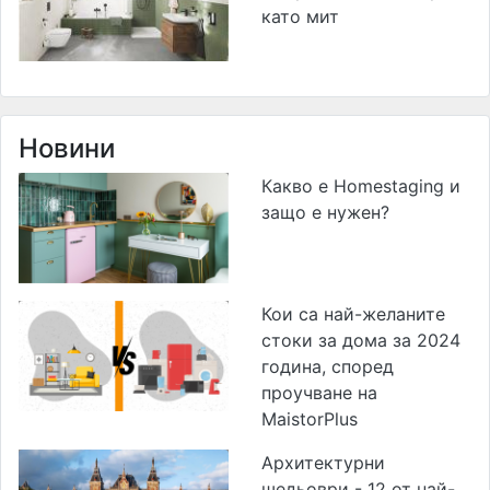
като мит
Новини
Какво е Homestaging и
защо е нужен?
Кои са най-желаните
стоки за дома за 2024
година, според
проучване на
MaistorPlus
Архитектурни
шедьоври - 12 от най-