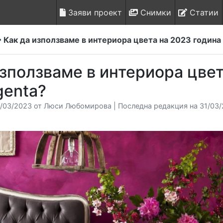
Заяви проект
Снимки
Статии
Как да използваме в интериора цвета на 2023 година 
използваме в интериора цвет
genta?
/03/2023 от Люси Любомирова | Последна редакция на 31/03/2