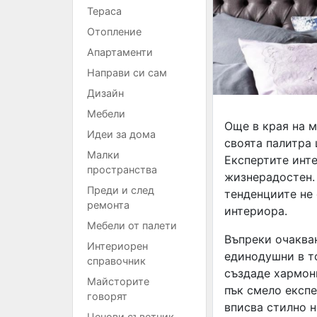
Тераса
Отопление
Апартаменти
Направи си сам
Дизайн
Мебели
Още в края на м
Идеи за дома
своята палитра 
Малки
Експертите инт
пространства
жизнерадостен. 
Преди и след
тенденциите не 
ремонта
интериора.
Мебели от палети
Въпреки очакван
Интериорен
единодушни в то
справочник
създаде хармони
Майсторите
пък смело експе
говорят
вписва стилно н
Ценови съветник