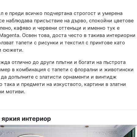
л е преди всичко подчертана строгост и умерена
 се наблюдава присъствие на дърво, спокойни цветове
лено, кафяво и червени оттенъци и именно тук е
 Magenta. Освен това, доста често в такива интериорни
лзват тапети с рисунки и текстил с принтове като
и сюжети.
жда отлично до други плътни и богати на пъстрота
имер в комбинация с тапети с флорални и животински
 да допълните с златисти орнаменти и винтидж
 така и предмети на изкуството, картини в златни
ни мотиви.
 яркия интериор