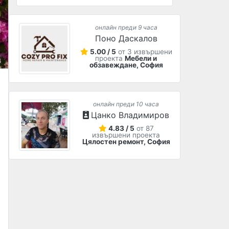
онлайн преди 9 часа
Поно Даскалов
5.00 / 5
от 3 извършени
проекта
Мебели и
обзавеждане, София
онлайн преди 10 часа
Цанко Владимиров
4.83 / 5
от 87
извършени проекта
Цялостен ремонт, София