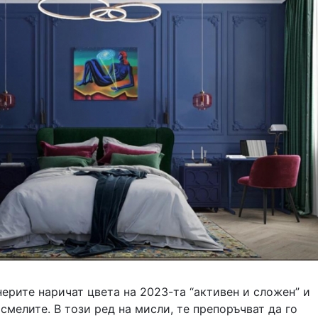
ерите наричат цвета на 2023-та “активен и сложен” и
а смелите. В този ред на мисли, те препоръчват да го