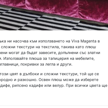
ка ни насочва към използването на Viva Magenta в
 сложни текстури на текстила, такива като
плюш
ни могат да бъдат завесите, допълнени със златни
. Използвайте плюша за тапицерия на мебелите,
главници, покривки за легла и други.
този цвят в дълбоки и сложни текстури, той ще се
ородно и разкошно. Освен плюш може да изберете
дифе, рипсено кадифе или велур. При всички цвета ще
.