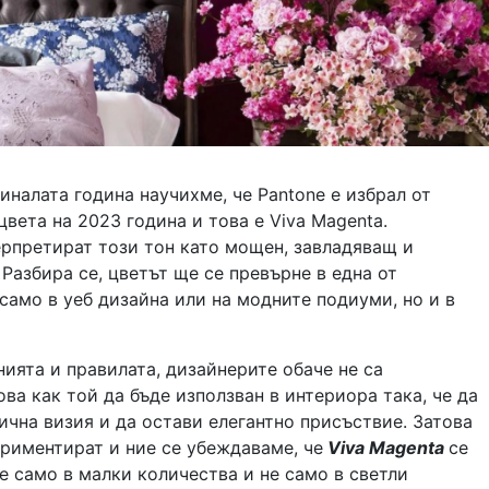
иналата година научихме, че Pantone е избрал от
цвета на 2023 година и това е Viva Magenta.
ерпретират този тон като мощен, завладяващ и
Разбира се, цветът ще се превърне в една от
само в уеб дизайна или на модните подиуми, но и в
ията и правилата, дизайнерите обаче не са
ва как той да бъде използван в интериора така, че да
чна визия и да остави елегантно присъствие. Затова
риментират и ние се убеждаваме, че
Viva Magenta
се
е само в малки количества и не само в светли