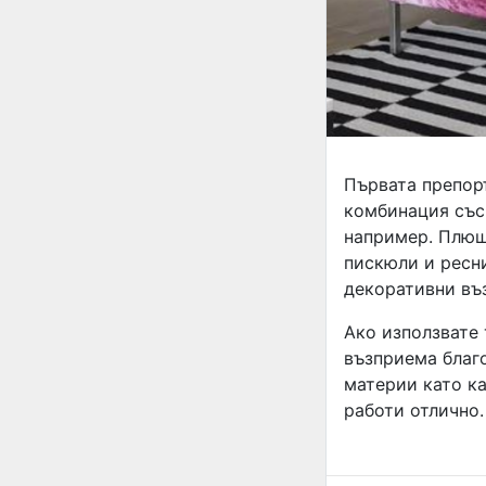
Първата препоръ
комбинация със
например. Плюше
пискюли и ресни
декоративни въз
Ако използвате 
възприема благ
материи като ка
работи отлично