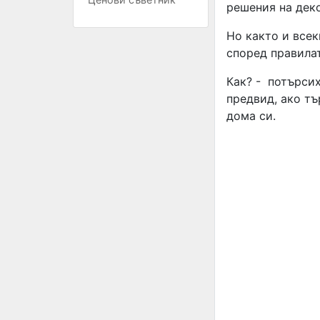
решения на дек
Но както и всек
според правилат
Как? - потърсих
предвид, ако тъ
дома си.