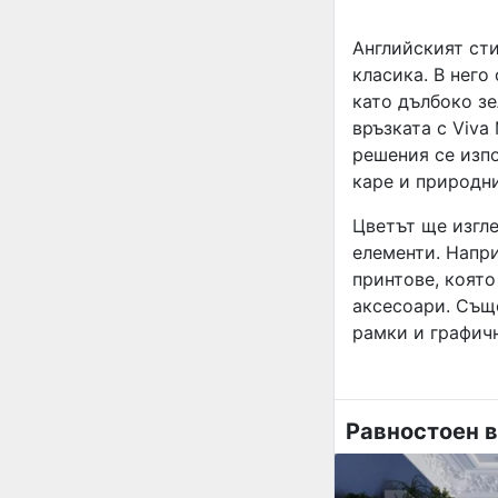
Английският сти
класика. В него
като дълбоко зе
връзката с Viva
решения се изпо
каре и природн
Цветът ще изгле
елементи. Напр
принтове, която
аксесоари. Също
рамки и графич
Равностоен в