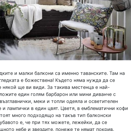
дките и малки балкони са именно таванските. Там на
гледката е божествена! Където няма нужда да се
е някой ще ви види. За такива местенца е най-
ложите един голям барбарон или мини диванче с
възглавнички, меки и топли одеяла и осветителен
е и лампички в един цвят. Цветя, в емблематични кофи
стоят много подходящо на такъв тип балконски
убавото е, че при тях можете, лежейки, да се
щното небе и звездите, понеже те нямат покрив.