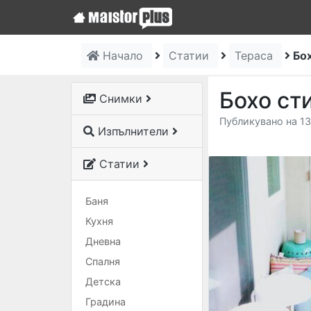
Начало
Статии
Тераса
Бох
Бохо ст
Снимки
Публикувано на 13
Изпълнители
Статии
Баня
Кухня
Дневна
Спалня
Детска
Градина