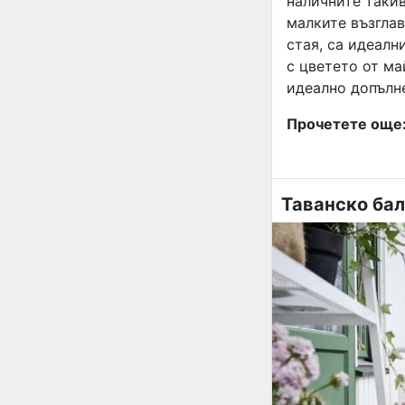
наличните такив
малките възглав
стая, са идеалн
с цветето от ма
идеално допълн
Прочетете още
Таванско ба