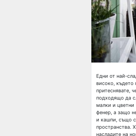
Едни от най-сла
високо, където 
притеснявате, ч
подходящо да с
малки и цветни 
фенер, а защо н
и кашпи, също 
пространства. Х
насладите на но