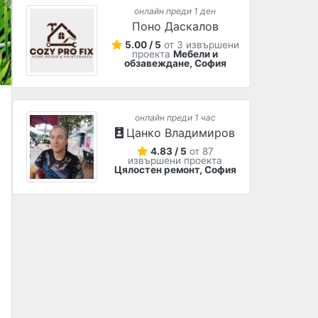
онлайн преди 1 ден
Поно Даскалов
5.00 / 5
от 3 извършени
проекта
Мебели и
обзавеждане, София
онлайн преди 1 час
Цанко Владимиров
4.83 / 5
от 87
извършени проекта
Цялостен ремонт, София