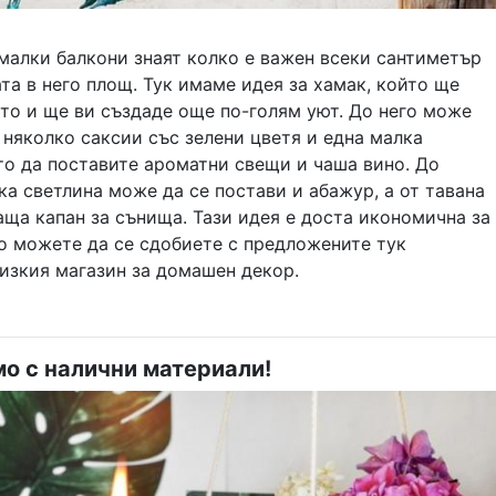
малки балкони знаят колко е важен всеки сантиметър
та в него площ. Тук имаме идея за хамак, който ще
то и ще ви създаде още по-голям уют. До него може
няколко саксии със зелени цветя и една малка
то да поставите ароматни свещи и чаша вино. До
ка светлина може да се постави и абажур, а от тавана
аща капан за сънища. Тази идея е доста икономична за
о можете да се сдобиете с предложените тук
изкия магазин за домашен декор.
о с налични материали!