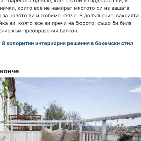
а. Шареното одеяло, което стои в гардероба ви, и
нички, които все не намират мястото си из вашата
и за новото ви и любимо кътче. В допълнение, саксията
йка ви, която все ви пречи на бюрото, също би била
ение към преобразения балкон.
:
8 колоритни интериорни решения в бохемски стил
лконче