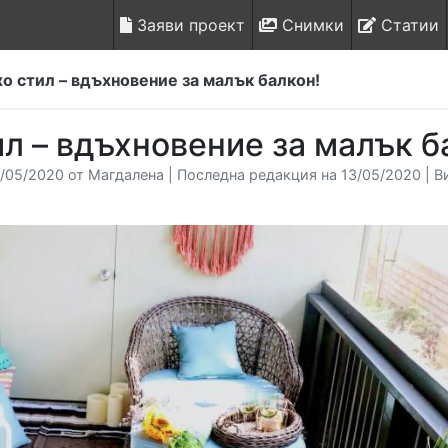
Заяви проект
Снимки
Статии
о стил – вдъхновение за малък балкон!
ил – вдъхновение за малък б
/05/2020 от Магдалена | Последна редакция на 13/05/2020 | В