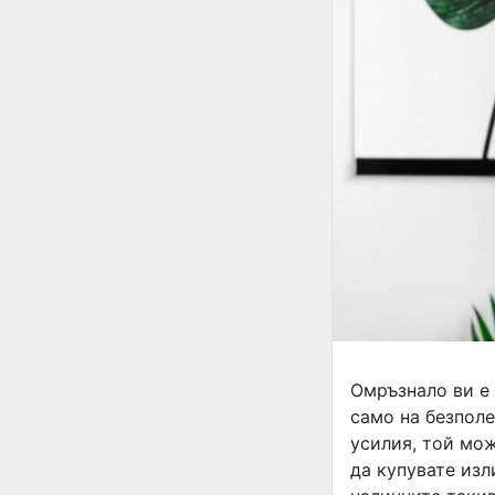
Омръзнало ви е 
само на безполе
усилия, той мож
да купувате изл