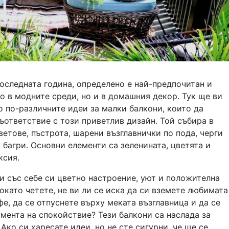
последната година, определено е най-предпочитан и
о в модните среди, но и в домашния декор. Тук ще ви
 по-различните идеи за малки балкони, които да
ъответствие с този приветлив дизайн. Той събира в
ветове, пъстрота, шарени възглавнички по пода, черги
 багри. Основни елементи са зеленината, цветята и
ксия.
и със себе си цветно настроение, уют и положителна
окато четете, не ви ли се иска да си вземете любимата
фе, да се отпуснете върху меката възглавница и да се
мента на спокойствие? Тези балкони са наслада за
 Ако си харесате идеи, но не сте сигурни, че ще се