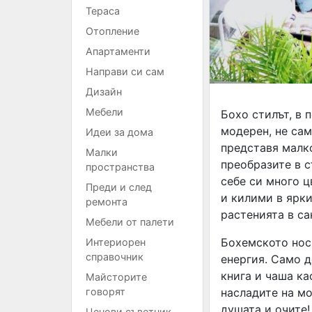
Тераса
Отопление
Апартаменти
Направи си сам
Дизайн
Мебели
Бохо стилът, в 
модерен, не сам
Идеи за дома
представя малко
Малки
преобразите в с
пространства
себе си много ц
Преди и след
и килими в ярки
ремонта
растенията в са
Мебели от палети
Бохемското нос
Интериорен
справочник
енергия. Само д
книга и чаша ка
Майсторите
насладите на мо
говорят
душата и очите!
Ценови съветник