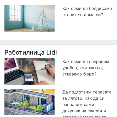
Как сами да боядисаме
стените в дома си?
Работилница Lidl
Как сами да направим
удобно, компактно,
сгъваемо бюро?
Да подготвим терасата
за лятото. Как да си
направим сами:
декупаж на саксии и
сгъваема масичка за