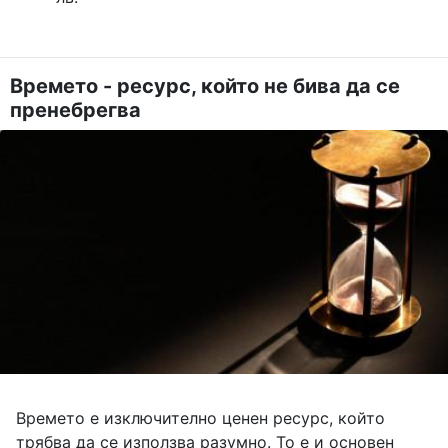
Времето - ресурс, който не бива да се
пренебрегва
Времето е изключително ценен ресурс, който
трябва да се използва разумно. То е и основен