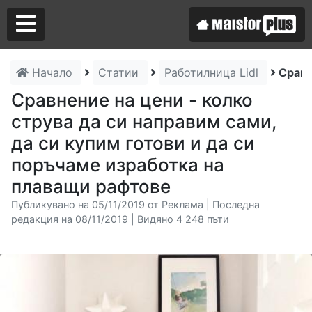
Начало
Статии
Работилница Lidl
Сравн
Аз съм майстор
Сравнение на цени - колко
струва да си направим сами,
Търся майстор
да си купим готови и да си
поръчаме изработка на
плаващи рафтове
Публикувано на 05/11/2019 от Реклама | Последна
редакция на 08/11/2019 | Видяно 4 248 пъти