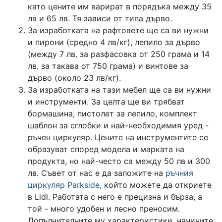
като цените им варират в порядъка между 35
лв и 65 лв. Тя зависи от типа дърво.
За изработката на рафтовете ще са ви нужни
и пирони (средно 4 лв/кг), лепило за дърво
(между 7 лв. за разфасовка от 250 грама и 14
лв. за такава от 750 грама) и винтове за
дърво (около 23 лв/кг).
За изработката на тази мебел ще са ви нужни
и инструменти. За целта ще ви трябват
бормашина, пистолет за лепило, комплект
шаблон за сглобки и най-необходимия уред -
ръчен циркуляр. Цените на инструментите се
образуват според модела и марката на
продукта, но най-често са между 50 лв и 300
лв. Съвет от нас е да заложите на
ръчния
циркуляр Parkside
, който можете да откриете
в Lidl. Работата с него е прецизна и бърза, а
той - много удобен и лесно преносим.
Допълнителните му характеристики, начините