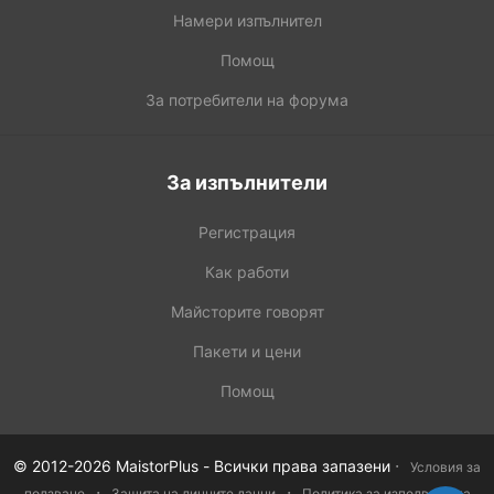
Намери изпълнител
Помощ
За потребители на форума
За изпълнители
Регистрация
Как работи
Майсторите говорят
Пакети и цени
Помощ
·
© 2012-2026 MaistorPlus - Всички права запазени
Условия за
·
·
ползване
Защита на личните данни
Политика за изполване на