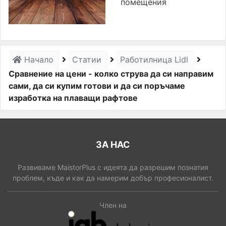
помещения
Начало
Статии
Работилница Lidl
Сравнение на цени - колко струва да си направим
сами, да си купим готови и да си поръчаме
изработка на плаващи рафтове
ЗА НАС
Развиваме MaistorPlus с идеята да разрешим познатия
проблем, къде и как да намерим добър професионалист.
Член на