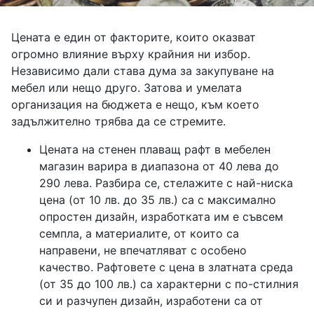
Цената е един от факторите, които оказват
огромно влияние върху крайния ни избор.
Независимо дали става дума за закупуване на
мебел или нещо друго. Затова и умелата
организация на бюджета е нещо, към което
задължително трябва да се стремите.
Цената на стенен плаващ рафт в мебелен
магазин варира в диапазона от 40 лева до
290 лева. Разбира се, стелажите с най-ниска
цена (от 10 лв. до 35 лв.) са с максимално
опростен дизайн, изработката им е съвсем
семпла, а материалите, от които са
направени, не впечатляват с особено
качество. Рафтовете с цена в златната среда
(от 35 до 100 лв.) са характерни с по-стилния
си и разчупен дизайн, изработени са от