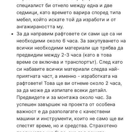
специалист би отнело между една и две
седмици, като времето варира според типа
мебел, който искате той да изработи и от
ангажираността му.
За да направим рафтовете си сами ще са ни
необходими около 6 часа. За закупуването на
всички необходими материали ще трябва да
предвидим между 2-3 часа (като в това
време се включва и транспортът). След като
си набавите всички материали следва най-
приятната част, а именно - изработката на
рафтовете! Това ще ви отнеме около 2 часа,
за да може да изпипате всеки детайл.
Предвидете и за монтажа около час. За
успешен завършек на проекта от особена
важност е да разполагате с качествени
машини и инструменти, които не само ще ви
спестят време, но и средства. Страхотено