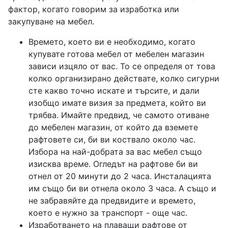
фактор, когато говорим за изработка или
закупуване на мебел.
Времето, което ви е необходимо, когато
купувате готова мебел от мебелен магазин
зависи изцяло от вас. То се определя от това
колко организирано действате, колко сигурни
сте какво точно искате и търсите, и дали
изобщо имате визия за предмета, който ви
трябва. Имайте предвид, че самото отиване
до мебелен магазин, от който да вземете
рафтовете си, би ви коствало около час.
Избора на най-добрата за вас мебел също
изисква време. Огледът на рафтове би ви
отнел от 20 минути до 2 часа. Инсталацията
им също би ви отнела около 3 часа. А също и
не забравяйте да предвидите и времето,
което е нужно за транспорт - още час.
Изработването на плаващи рафтове от