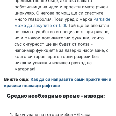
предимство ще бъде, ако във вашата
работилница на идеи и проекти имате ръчен
циркуляр. С негова помощ ще си спестите
много главоболия. Този уред с марка
Parkside
може да закупите от Lidl
. Той ще ви впечатли
не само с удобство и прецизност при рязане,
но и с някои допълнителни функции, които
със сигурност ще ви бъдат от полза -
например функцията за лазерно насочване, с
която си гарантирате точни разрези без
никакви усилия и излишен разход на
материал!
Вижте още:
Как да си направите сами практични и
красиви плаващи рафтове
Средно необходимо време - изводи:
Закупуване на готова мебел - 6 часа.