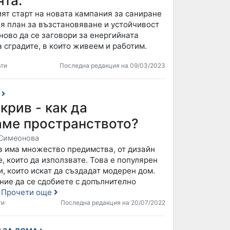
ята.
ят старт на новата кампания за саниране
я план за възстановяване и устойчивост
ново да се заговори за енергийната
 сградите, в които живеем и работим.
ъти
Последна редакция на 09/03/2023
А
крив - как да
аме пространството?
Симеонова
в има множество предимства, от дизайн
, които да използвате. Това е популярен
и, които искат да създадат модерен дом.
ние да се сдобиете с допълнително
?
Прочети още
ти
Последна редакция на 20/07/2022