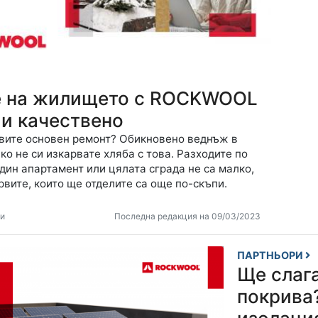
е на жилището с ROCKWOOL
 и качествено
авите основен ремонт? Обикновено веднъж в
ако не си изкарвате хляба с това. Разходите по
дин апартамент или цялата сграда не са малко,
рвите, които ще отделите са още по-скъпи.
ти
Последна редакция на 09/03/2023
ПАРТНЬОРИ
Ще слага
покрива