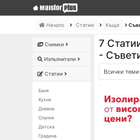
Начало
Статии
Къщи
Съве
7 Стати
Снимки
- Съвет
Изпълнители
Статии
Баня
Кухня
Дневна
Спалня
Детска
Градина