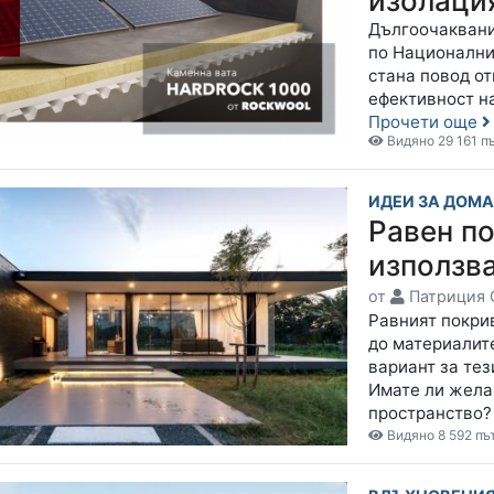
изолаци
Дългоочаквани
по Национални
стана повод от
ефективност на
Прочети още
Видяно 29 161 п
ИДЕИ ЗА ДОМ
Равен по
използв
от
Патриция 
Равният покри
до материалите
вариант за тез
Имате ли жела
пространство
Видяно 8 592 пъ