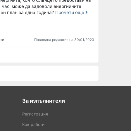
енергията, която Слънцето предоставя на
н час, може да задоволи енергийните
лен план за една година?
Прочети още
ъти
Последна редакция на 30/01/2023
За изпълнители
Регистрация
Как работи