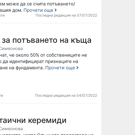
ем може да се счита потъването/
вашия дом.
Прочети още
ъти
Последна редакция на 07/07/2022
 за потъването на къща
Симеонова
ат, че около 50% от собствениците не
о да идентифицират признаците на
ване на фундамента.
Прочети още
ти
Последна редакция на 04/07/2022
таични керемиди
Симеонова