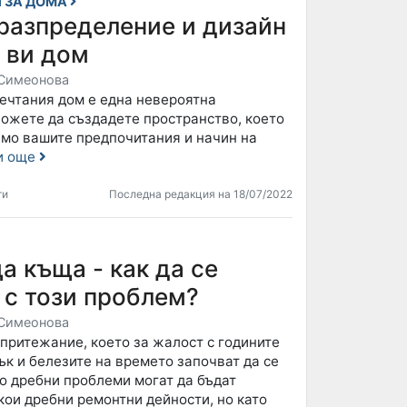
 ЗА ДОМА
 разпределeние и дизайн
 ви дом
Симеонова
ечтания дом е една невероятна
ожете да създадете пространство, което
ямо вашите предпочитания и начин на
и още
ти
Последна редакция на 18/07/2022
 къща - как да се
 с този проблем?
Симеонова
притежание, което за жалост с годините
ък и белезите на времето започват да се
о дребни проблеми могат да бъдат
кои дребни ремонтни дейности, но като