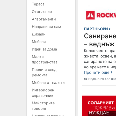
Тераса
Отопление
Апартаменти
Направи си сам
ПАРТНЬОРИ
Дизайн
Саниран
Мебели
– веднъж
Идеи за дома
Колко често пр
живота, oсвен, 
Малки
санирането на е
пространства
но времето и не
Преди и след
Прочети още
ремонта
Видяно 29 456 пъ
Мебели от палети
Интериорен
справочник
Майсторите
говорят
Ценови съветник