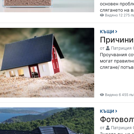
основен пробл
слягането на 
Видяно 12 275 п
КЪЩИ
Причини
от
Патриция 
Проучвания соч
могат правилн
слягане/ потъ
Видяно 6 455 пъ
КЪЩИ
Фотовол
от
Патриция 