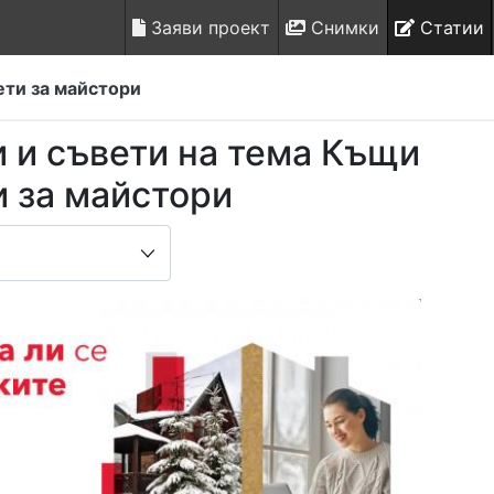
Заяви проект
Снимки
Статии
ти за майстори
и и съвети на тема Къщи
и за майстори