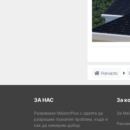
Начало
ЗА НАС
За к
Развиваме MaistorPlus с идеята да
За Mai
разрешим познатия проблем, къде и
Рекла
как да намерим добър