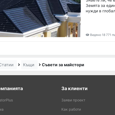
Знаете ли, че 
Земята за еди
нужди в глоба
Видяно 18 771 п
Статии
Къщи
Съвети за майстори
омпанията
За клиенти
storPlus
Заяви проект
ма
Как работи