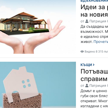
ВДЪХНОВЕНИЯ
Идеи за
на новия
от
Патриция 
Да създадеш м
възможност. М
е идеално спр
живот.
Прочет
Видяно 8 315 пъ
КЪЩИ
Потъваща
справим
от
Патриция 
Домът е ценно 
губи своя бляс
откриват. Мног
изгладени с ня