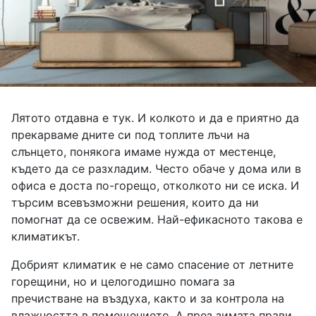
Лятото отдавна е тук. И колкото и да е приятно да
прекарваме дните си под топлите лъчи на
слънцето, понякога имаме нужда от местенце,
където да се разхладим. Често обаче у дома или в
офиса е доста по-горещо, отколкото ни се иска. И
търсим всевъзможни решения, които да ни
помогнат да се освежим. Най-ефикасното такова е
климатикът.
Добрият климатик е не само спасение от летните
горещини, но и целогодишно помага за
пречистване на въздуха, както и за контрола на
влажността в помещението. А през зимата прави