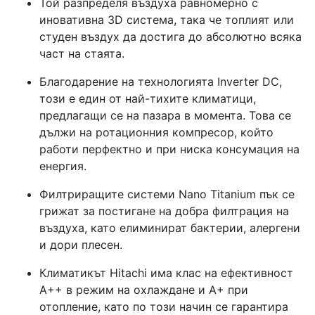
Той разпределя въздуха равномерно с
иновативна 3D система, така че топлият или
студен въздух да достига до абсолютно всяка
част на стаята.
Благодарение на технологията Inverter DC,
този е един от най-тихите климатици,
предлагащи се на пазара в момента. Това се
дължи на ротационния компресор, който
работи перфектно и при ниска консумация на
енергия.
Филтриращите системи Nano Titanium пък се
грижат за постигане на добра филтрация на
въздуха, като елиминират бактерии, алергени
и дори плесен.
Климатикът Hitachi има клас на ефективност
A++ в режим на охлаждане и A+ при
отопление, като по този начин се гарантира