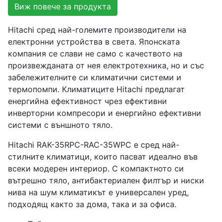
Виж повече за продукта
Hitachi сред най-големите производители на
електронни устройства в света. Японската
компания се слави не само с качеството на
произвежданата от нея електротехника, но и със
забележителните си климатични системи и
термопомпи. Климатиците Hitachi предлагат
енергийна ефективност чрез ефективни
инверторни компресори и енергийно ефективни
системи с външното тяло.
Hitachi RAK-35RPC-RAC-35WPC е сред най-
стилните климатици, които пасват идеално във
всеки модерен интериор. С компактното си
вътрешно тяло, антибактериален филтър и ниски
нива на шум климатикът е универсален уред,
подходящ както за дома, така и за офиса.