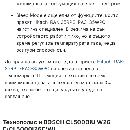
минималната консумация на електроенергия.
Sleep Mode е още една от функциите, които
правят Hitachi RAK-35RPC-RAC-35WPC
наистина специален. В режима на сън
устройството работи тихо, но в същото
време регулира температурата така, че да
осигури спокоен сън.
До края на август можете да откриете
Hitachi RAK-
35RPC-RAC-35WPC
на специална цена в
Техномаркет. Промоцията включва не само
примамлива цена, а и безплатен монтаж и 0%
лихва, ако изберете да закупите уреда на
изплащане.
Технополис и BOSCH CL5000IU W26
E/CL5000I26E/WI-