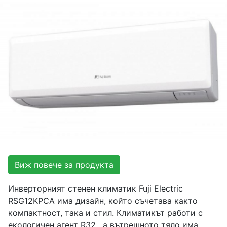
Виж повече за продукта
Инверторният стенен климатик Fuji Electric
RSG12KPCA има дизайн, който съчетава както
компактност, така и стил. Климатикът работи с
екологичен агент R32, а вътрешното тяло има