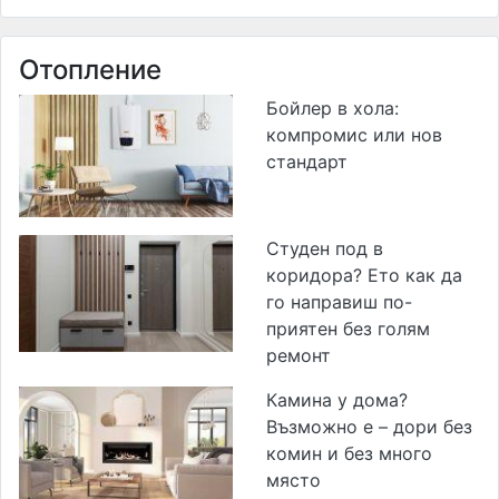
Отопление
Бойлер в хола:
компромис или нов
стандарт
Студен под в
коридора? Ето как да
го направиш по-
приятен без голям
ремонт
Камина у дома?
Възможно е – дори без
комин и без много
място