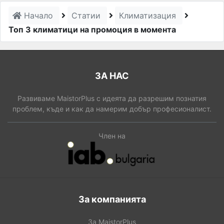
Начало
Статии
Климатизация
Топ 3 климатици на промоция в момента
ЗА НАС
Развиваме MaistorPlus с идеята да разрешим познатия
проблем, къде и как да намерим добър професионалист.
Член на
За компанията
За MaistorPlus