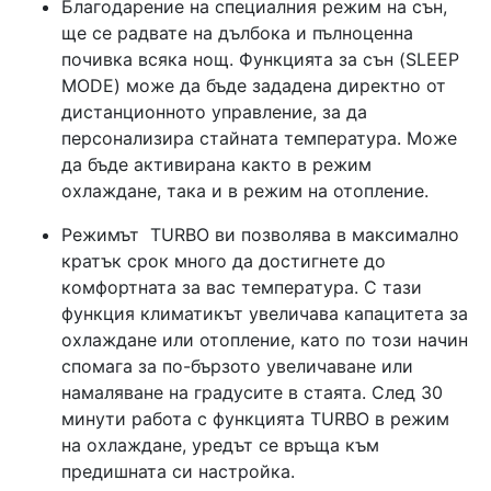
Благодарение на специалния режим на сън,
ще се радвате на дълбока и пълноценна
почивка всяка нощ. Функцията за сън (SLEEP
MODE) може да бъде зададена директно от
дистанционното управление, за да
персонализира стайната температура. Може
да бъде активирана както в режим
охлаждане, така и в режим на отопление.
Режимът TURBO ви позволява в максимално
кратък срок много да достигнете до
комфортната за вас температура. С тази
функция климатикът увеличава капацитета за
охлаждане или отопление, като по този начин
спомага за по-бързото увеличаване или
намаляване на градусите в стаята. След 30
минути работа с функцията TURBO в режим
на охлаждане, уредът се връща към
предишната си настройка.