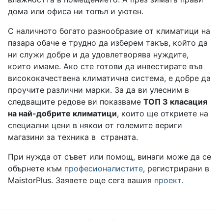
дома или офиса ни топъл и уютен.
С наличното богато разнообразие от климатици на
пазара обаче е трудно да изберем такъв, който да
ни служи добре и да удовлетворява нуждите,
които имаме. Ако сте готови да инвестирате във
висококачествена климатична система, е добре да
проучите различни марки. За да ви улесним в
следващите редове ви показваме
ТОП 3 класация
на най-добрите климатици
, които ще откриете на
специални цени в някои от големите вериги
магазини за техника в страната.
При нужда от съвет или помощ, винаги може да се
обърнете към
професионалистите
, регистрирани в
MaistorPlus. Заявете още сега вашия
проект.