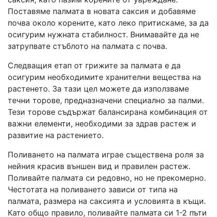
Поставяме палмата в новата саксия и добавяме
почва около корените, като леко притискаме, за да
осигурим нужната стабилност. Внимавайте да не
затрупвате стъблото на палмата с почва.
Следващия етап от грижите за палмата е да
осигурим необходимите хранителни вещества на
растенето. За тази цел можете да използваме
течни торове, предназначени специално за палми.
Тези торове съдържат балансирана комбинация от
важни елементи, необходими за здрав растеж и
развитие на растението.
Поливането на палмата играе съществена роля за
нейния красив външен вид и правилен растеж.
Поливайте палмата си редовно, но не прекомерно.
Честотата на поливането зависи от типа на
палмата, размера на саксията и условията в къщи.
Като общо правило, поливайте палмата си 1-2 пъти