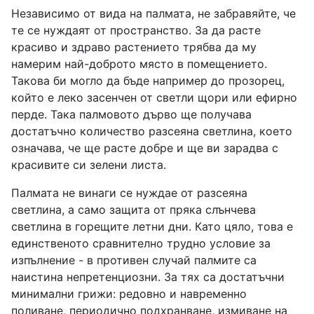
Независимо от вида на палмата, не забравяйте, че
те се нуждаят от пространство. За да расте
красиво и здраво растението трябва да му
намерим най-доброто място в помещението.
Такова би могло да бъде например до прозорец,
който е леко засенчен от светли щори или ефирно
перде. Така палмовото дърво ще получава
достатъчно количество разсеяна светлина, което
означава, че ще расте добре и ще ви зарадва с
красивите си зелени листа.
Палмата не винаги се нуждае от разсеяна
светлина, а само защита от пряка слънчева
светлина в горещите летни дни. Като цяло, това е
единственото сравнително трудно условие за
изпълнение - в противен случай палмите са
наистина непретенциозни. За тях са достатъчни
минимални грижи: редовно и навременно
поливане, периодично подхранване, измиване на