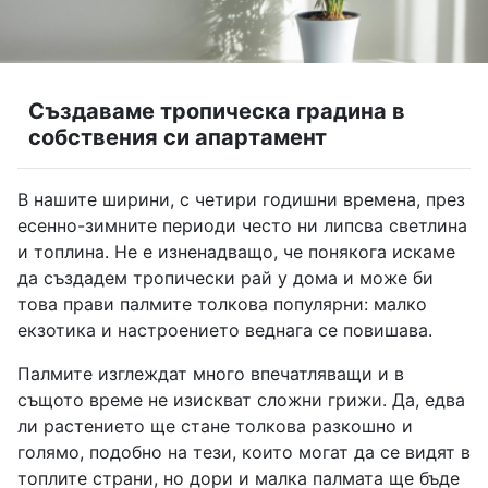
Създаваме тропическа градина в
собствения си апартамент
В нашите ширини, с четири годишни времена, през
есенно-зимните периоди често ни липсва светлина
и топлина. Не е изненадващо, че понякога искаме
да създадем тропически рай у дома и може би
това прави палмите толкова популярни: малко
екзотика и настроението веднага се повишава.
Палмите изглеждат много впечатляващи и в
същото време не изискват сложни грижи. Да, едва
ли растението ще стане толкова разкошно и
голямо, подобно на тези, които могат да се видят в
топлите страни, но дори и малка палмата ще бъде