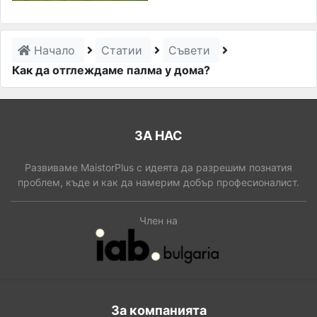
Начало
Статии
Съвети
Как да отглеждаме палма у дома?
ЗА НАС
Развиваме MaistorPlus с идеята да разрешим познатия
проблем, къде и как да намерим добър професионалист.
Член на
За компанията