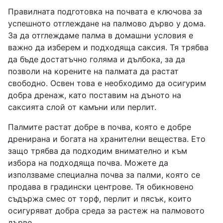
Правилната подготовка на почвата е ключова за
успешното отглеждане на палмово дърво у дома.
За да отглеждаме палма в домашни условия е
важно да изберем и подходяща саксия. Тя трябва
да бъде достатъчно голяма и дълбока, за да
позволи на корените на палмата да растат
свободно. Освен това е необходимо да осигурим
добра дренаж, като поставим на дъното на
саксията слой от камъни или перлит.
Палмите растат добре в почва, която е добре
дренирана и богата на хранителни вещества. Ето
защо трябва да подходим внимателно и към
избора на подходяща почва. Можете да
използваме специална почва за палми, която се
продава в градински центрове. Тя обикновено
съдържа смес от торф, перлит и пясък, които
осигуряват добра среда за растеж на палмовото
дърво.