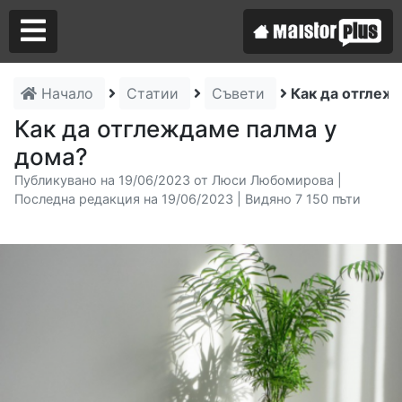
Начало
Статии
Съвети
Как да отглеж
Аз съм майстор
Как да отглеждаме палма у
дома?
Търся майстор
Публикувано на 19/06/2023 от Люси Любомирова |
Последна редакция на 19/06/2023 | Видяно 7 150 пъти