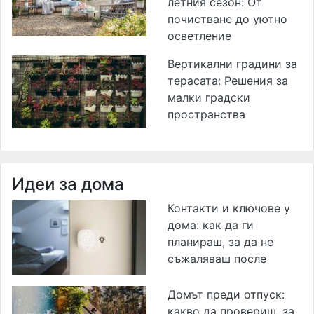
летния сезон: От
почистване до уютно
осветление
Вертикални градини за
терасата: Решения за
малки градски
пространства
Идеи за дома
Контакти и ключове у
дома: как да ги
планираш, за да не
съжаляваш после
Домът преди отпуск:
какво да провериш, за