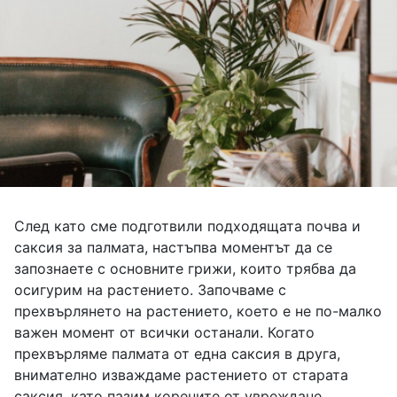
След като сме подготвили подходящата почва и
саксия за палмата, настъпва моментът да се
запознаете с основните грижи, които трябва да
осигурим на растението. Започваме с
прехвърлянето на растението, което е не по-малко
важен момент от всички останали. Когато
прехвърляме палмата от една саксия в друга,
внимателно изваждаме растението от старата
саксия, като пазим корените от увреждане.