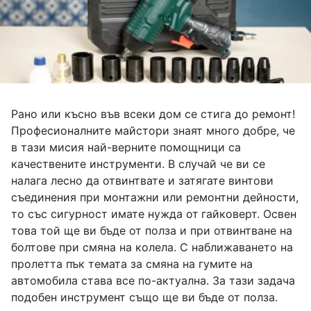
Рано или късно във всеки дом се стига до ремонт!
Професионалните майстори знаят много добре, че
в тази мисия най-верните помощници са
качествените инструменти. В случай че ви се
налага лесно да отвинтвате и затягате винтови
съединения при монтажни или ремонтни дейности,
то със сигурност имате нужда от
гайковерт. Освен
това той ще ви бъде от полза и при отвинтване на
болтове при смяна на колела. С наближаването на
пролетта пък темата за смяна на гумите на
автомобила става все по-актуална. За тази задача
подобен инструмент също ще ви бъде от полза.