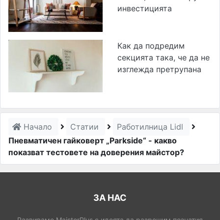
инвестицията
Как да подредим
секцията така, че да не
изглежда претрупана
Начало
Статии
Работилница Lidl
Пневматичен гайковерт „Parkside“ - какво
показват тестовете на доверения майстор?
ЗА НАС
Развиваме MaistorPlus с идеята да разрешим познатия