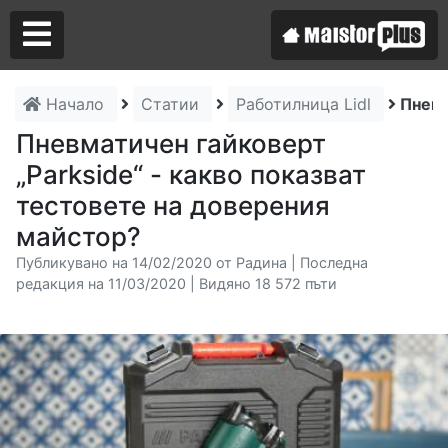
Начало
Статии
Работилница Lidl
Пневм
Аз съм майстор
Пневматичен гайковерт
„Parkside“ - какво показват
Търся майстор
тестовете на доверения
майстор?
Публикувано на 14/02/2020 от Радина | Последна
редакция на 11/03/2020 | Видяно 18 572 пъти