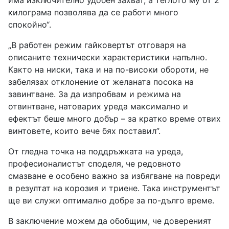
има изключително удобен захват, а теглото му от 2
килограма позволява да се работи много
спокойно“.
„В работен режим гайковертът отговаря на
описаните технически характеристики напълно.
Както на ниски, така и на по-високи обороти, не
забелязах отклонение от желаната посока на
завинтване. За да изпробвам и режима на
отвинтване, натоварих уреда максимално и
ефектът беше много добър – за кратко време отвих
винтовете, които вече бях поставил”.
От гледна точка на поддръжката на уреда,
професионалистът споделя, че редовното
смазване е особено важно за избягване на повреди
в резултат на корозия и триене. Така инструментът
ще ви служи оптимално добре за по-дълго време.
В заключение можем да обобщим, че довереният