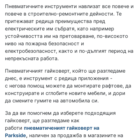
Пневматичните инструменти навлизат все повече и
повече в строително-ремонтните дейности. Те
притежават редица преимущества пред
електрическите им събратя, като например
устойчивостта им на претоварване, по-високото
ниво на пожарна безопасност и
електробезопасност, както и по-дългият период на
непрекъсната работа.
Пневматичният гайковерт, който ще разгледаме
днес, е инструмент с редица приложения -
с негова помощ можете да монтирате рафтове, да
конструирате и сглобите новите мебели, и дори
да смените гумите на автомобила си.
За да ви помогнем да изберете подходящия
гайковерт, ще разгледаме как
работи
пневматиченият гайковерт на
Parkside
,
наличен за продажба в магазините на