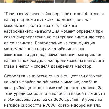
"Този пневматичен гайковерт притежава 4 степени
на въртящ момент: нисък, нормален, висок и
максимален, което е важно, тъй като
настройването на въртящия момент определя при
какво съпротивление на материала винтът ще спре
да се завинтва. Благодарение на тази функция
можем да контролираме дълбочината на
завинтване и да предпазим основния материал от
нараняване чрез дълбоко проникване на винтовата
глава в него.“ - споделя довереният майстор.
Скоростта на въртене също е съществен елемент,
на който трябва да обърнем внимание, особено
ако трябва да използваме гайковерта редовно. За
тези уреди скоростта е посочена в брой на минута
и обикновено започва от 3000 cps/min. В уреда на
Parkside скоростта е 7000, което е добро начало.