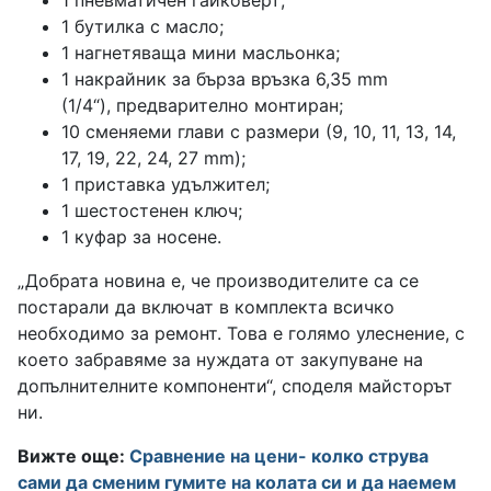
1 пневматичен гайковерт;
1 бутилка с масло;
1 нагнетяваща мини масльонка;
1 накрайник за бърза връзка 6,35 mm
(1/4“), предварително монтиран;
10 сменяеми глави с размери (9, 10, 11, 13, 14,
17, 19, 22, 24, 27 mm);
1 приставка удължител;
1 шестостенен ключ;
1 куфар за носене.
„Добрата новина е, че производителите са се
постарали да включат в комплекта всичко
необходимо за ремонт. Това е голямо улеснение, с
което забравяме за нуждата от закупуване на
допълнителните компоненти“, споделя майсторът
ни.
Вижте още:
Сравнение на цени- колко струва
сами да сменим гумите на колата си и да наемем