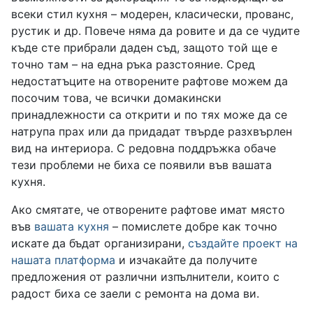
всеки стил кухня – модерен, класически, прованс,
рустик и др. Повече няма да ровите и да се чудите
къде сте прибрали даден съд, защото той ще е
точно там – на една ръка разстояние. Сред
недостатъците на отворените рафтове можем да
посочим това, че всички домакински
принадлежности са открити и по тях може да се
натрупа прах или да придадат твърде разхвърлен
вид на интериора. С редовна поддръжка обаче
тези проблеми не биха се появили във вашата
кухня.
Ако смятате, че отворените рафтове имат място
във
вашата кухня
– помислете добре как точно
искате да бъдат организирани,
създайте проект на
нашата платформа
и изчакайте да получите
предложения от различни изпълнители, които с
радост биха се заели с ремонта на дома ви.