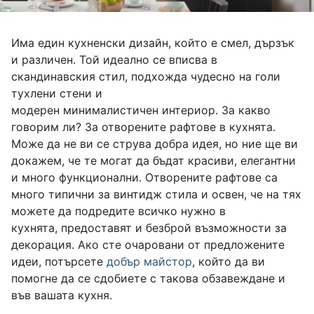
Има един кухненски дизайн, който е смел, дързък
и различен. Той идеално се вписва в
скандинавския стил, подхожда чудесно на голи
тухлени стени и
модерен минималистичен интериор. За какво
говорим ли? За отворените рафтове в кухнята.
Може да не ви се струва добра идея, но ние ще ви
докажем, че те могат да бъдат красиви, елегантни
и много функционални. Отворените рафтове са
много типични за винтидж стила и освен, че на тях
можете да подредите всичко нужно в
кухнята, предоставят и безброй възможности за
декорация. Ако сте очаровани от предложените
идеи, потърсете
добър майстор
, който да ви
помогне да се сдобиете с такова обзавеждане и
във вашата кухня.