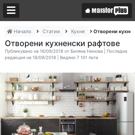
Начало
Статии
Кухня
Отворени кухне
Аз съм майстор
Отворени кухненски рафтове
Публикувано на 16/09/2018 от Биляна Нинова | Последна
Търся майстор
редакция на 18/09/2018 | Видяно 7 101 пъти