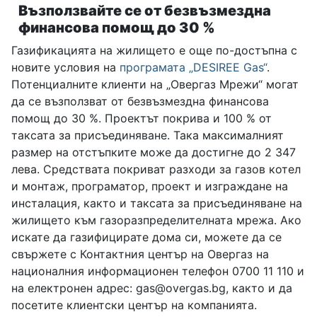
Възползвайте се от безвъзмездна
финансова помощ до 30 %
Газификацията на жилището е още по-достъпна с
новите условия на
програмата „DESIREE Gas“
.
Потенциалните клиенти на „Овергаз Мрежи“ могат
да се възползват от безвъзмездна финансова
помощ до 30 %. Проектът покрива и 100 % от
таксата за присъединяване. Така максималният
размер на отстъпките може да достигне до 2 347
лева. Средствата покриват разходи за газов котел
и монтаж, програматор, проект и изграждане на
инсталация, както и таксата за присъединяване на
жилището към газоразпределителната мрежа. Ако
искате да газифицирате дома си, можете да се
свържете с Контактния център на Овергаз на
националния информационен телефон 0700 11 110 и
на електронен адрес: gas@overgas.bg, както и да
посетите клиентски център на компанията.