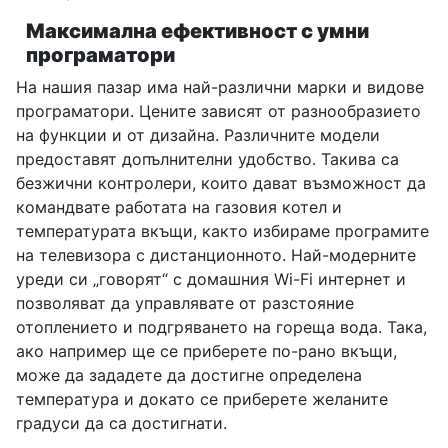
Максимална ефективност с умни
програматори
На нашия пазар има най-различни марки и видове
програматори. Цените зависят от разнообразието
на функции и от дизайна. Различните модели
предоставят допълнителни удобство. Такива са
безжични контролери, които дават възможност да
командвате работата на газовия котел и
температурата вкъщи, както избираме програмите
на телевизора с дистанционното. Най-модерните
уреди си „говорят“ с домашния Wi-Fi интернет и
позволяват да управлявате от разстояние
отоплението и подгряването на гореща вода. Така,
ако например ще се приберете по-рано вкъщи,
може да зададете да достигне определена
температура и докато се приберете желаните
градуси да са достигнати.