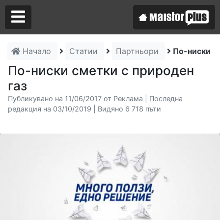
Начало
Статии
Партньори
По-ниски с
Аз съм майстор
По-ниски сметки с природен
газ
Търся майстор
Публикувано на 11/06/2017 от Реклама | Последна
редакция на 03/10/2019 | Видяно 6 718 пъти