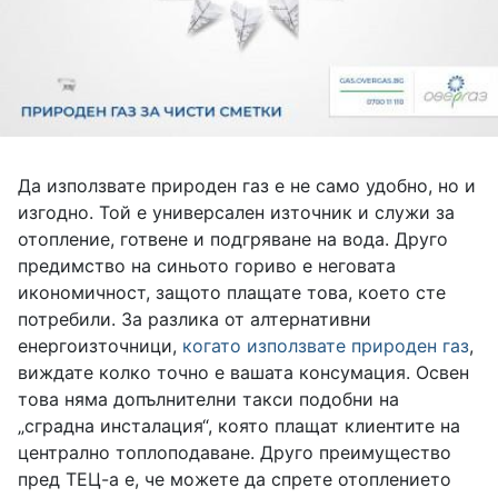
Да използвате природен газ е не само удобно, но и
изгодно. Той е универсален източник и служи за
отопление, готвене и подгряване на вода. Друго
предимство на синьото гориво е неговата
икономичност, защото плащате това, което сте
потребили. За разлика от алтернативни
енергоизточници,
когато използвате природен газ
,
виждате колко точно е вашата консумация. Освен
това няма допълнителни такси подобни на
„сградна инсталация“, която плащат клиентите на
централно топлоподаване. Друго преимущество
пред ТЕЦ-а е, че можете да спрете отоплението