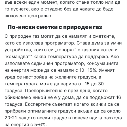
във всеки един момент, когато стане топло или да
го пуснете, ако е студено без да чакате да бъде
включено централно.
По-ниски сметки с природен газ
С природен газ могат да се намалят и сметките,
като се използва програматор. Става дума за умни
устройства, които си „говорят“ с газовия котел и
"командват" каква температура да поддържа. Ако
използвате седмичен програматор, консумацията
на енергия може да се намали с 10 -15%. Умният
уред се настройва на желаните градуси, а
температурата може да варира от 15 до 30
градуса. Препоръчително е през деня, когато
обикновено никой не е у дома, да се поддържат 16
градуса. Експертите съветват когато всички са се
прибрали оптималните градуси вкъщи да са около
20-21, защото всеки градус в повече вдига разхода
на енергия с 5-6%.