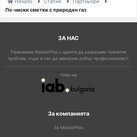
Начало
Статии
Партньори
По-ниски сметки с природен газ
ЗА НАС
Развиваме MaistorPlus с идеята да разрешим познатия
проблем, къде и как да намерим добър професионалист.
Член на
За компанията
За MaistorPlus