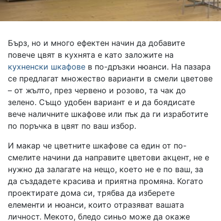
Бърз, но и много ефектен начин да добавите
повече цвят в кухнята е като заложите на
кухненски шкафове
в по-дръзки нюанси. На пазара
се предлагат множество варианти в смели цветове
– от жълто, през червено и розово, та чак до
зелено. Също удобен вариант е и да боядисате
вече наличните шкафове или пък да ги изработите
по поръчка в цвят по ваш избор.
И макар че цветните шкафове са един от по-
смелите начини да направите цветови акцент, не е
нужно да залагате на нещо, което не е по ваш, за
да създадете красива и приятна промяна. Когато
проектирате дома си, трябва да изберете
елементи и нюанси, които отразяват вашата
личност. Мекото, бледо синьо може да окаже