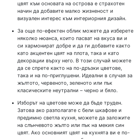
цвят към основата на острова е страхотен
начин да добавите малко жизненост и
визуален интерес към интериорния дизайн.
За още по-ефектен облик можете да изберете
няколко нюанса, които пасват на вкуса ви и
си хармонират добре и да ги добавите както
като акцентен цвят на плота, така и като
декорации върху него. В този случай можете
да се спрете както на по-дръзки цветове,
така и на по-приглушени. Идеални в случая за
жълтото, червеното, зеленото или пък
класическите неутрални – черно и бяло.
Изборът на цветове може да бъде труден.
Затова ако разполагате с бели шкафове и
предимно светла кухня, можете да заложите
на слънчевото жълто или пък на мекия син
цвят. Ако основният цвят на кухнята ви е по-