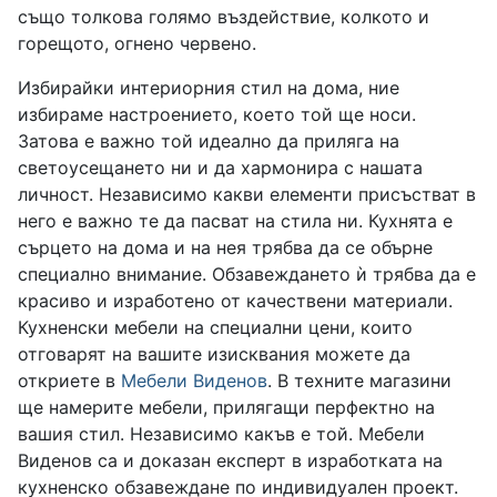
също толкова голямо въздействие, колкото и
горещото, огнено червено.
Избирайки интериорния стил на дома, ние
избираме настроението, което той ще носи.
Затова е важно той идеално да приляга на
светоусещането ни и да хармонира с нашата
личност. Независимо какви елементи присъстват в
него е важно те да пасват на стила ни. Кухнята е
сърцето на дома и на нея трябва да се обърне
специално внимание. Обзавеждането ѝ трябва да е
красиво и изработено от качествени материали.
Кухненски мебели на специални цени, които
отговарят на вашите изисквания можете да
откриете в
Мебели Виденов
. В техните магазини
ще намерите мебели, прилягащи перфектно на
вашия стил. Независимо какъв е той. Мебели
Виденов са и доказан експерт в изработката на
кухненско обзавеждане по индивидуален проект.