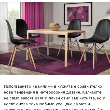
Използването на килими в кухнята е сравнително
нова тенденция в интериорния дизайн. Килимите
не само внасят цвят и личен стил във кухнята, но и
носят онова така любимо усещане за уют и
топлина в иначе по-практичната част от дома. А и