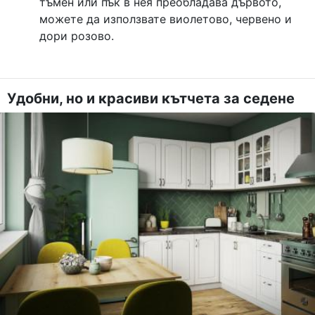
тъмен или пък в нея преобладава дървото,
можете да използвате виолетово, червено и
дори розово.
Удобни, но и красиви кътчета за седене