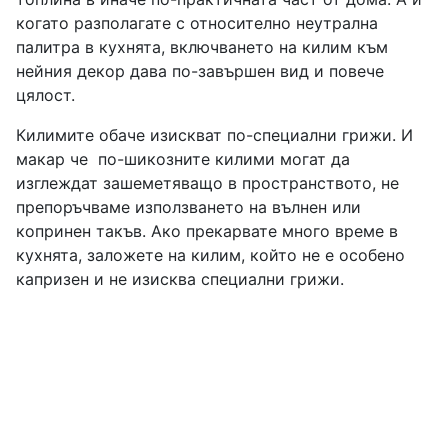
когато разполагате с относително неутрална
палитра в кухнята, включването на килим към
нейния декор дава по-завършен вид и повече
цялост.
Килимите обаче изискват по-специални грижи. И
макар че по-шикозните килими могат да
изглеждат зашеметяващо в пространството, не
препоръчваме използването на вълнен или
копринен такъв. Ако прекарвате много време в
кухнята, заложете на килим, който не е особено
капризен и не изисква специални грижи.