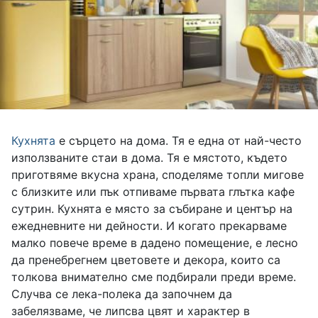
Кухнята
е сърцето на дома. Тя е една от най-често
използваните стаи в дома. Тя е мястото, където
приготвяме вкусна храна, споделяме топли мигове
с близките или пък отпиваме първата глътка кафе
сутрин. Кухнята е място за събиране и център на
ежедневните ни дейности. И когато прекарваме
малко повече време в дадено помещение, е лесно
да пренебрегнем цветовете и декора, които са
толкова внимателно сме подбирали преди време.
Случва се лека-полека да започнем да
забелязваме, че липсва цвят и характер в