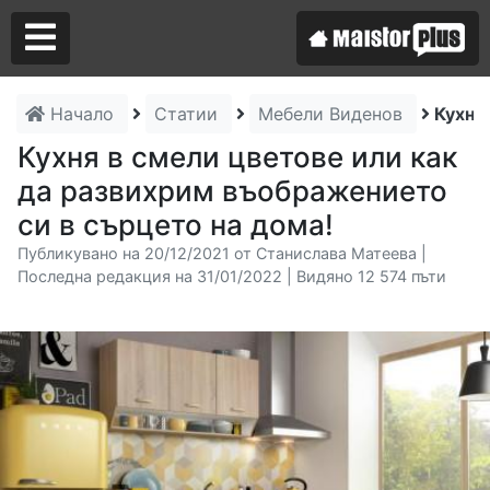
Начало
Статии
Мебели Виденов
Кухня
Аз съм майстор
Кухня в смели цветове или как
да развихрим въображението
Търся майстор
си в сърцето на дома!
Публикувано на 20/12/2021 от Станислава Матеева |
Последна редакция на 31/01/2022 | Видяно 12 574 пъти