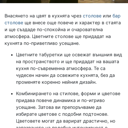
Внасянето на цвят в кухнята чрез
столове
или
бар
столове
ще внесе още повече и характер в стаята
и ще създаде по-спокойна и очарователна
атмосфера. Цветните столове ще придадат на
кухнята по-приветливо усещане.
Цветните табуретки ще освежат външния вид
на пространството и ще придадат на вашата
кухня по-съвременна атмосфера. Те са
чудесен начин да освежите кухнята, без да
променяте коренно нейния дизайн.
Комбинирането на стилове, форми и цветове
придава повече динамика и по-игриво
усещане. Затова ви препоръчваме да
избирате цветове с подобни подтонове.
Цветовете могат да варират драстично, но
запазването на подобна интензивност е