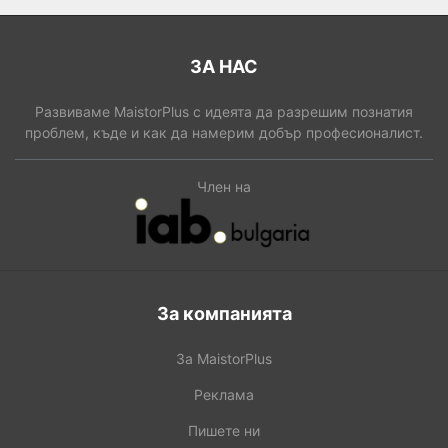
ЗА НАС
Развиваме MaistorPlus с идеята да разрешим познатия
проблем, къде и как да намерим добър професионалист.
Член на
За компанията
За MaistorPlus
Реклама
Пишете ни