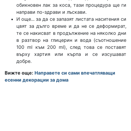
обикновен лак за коса, тази процедура ще ги
направи по-здрави и лъскави.
И още... за да се запазят листата наситения си
цвят за дълго време и да не се деформират,
те се накисват в продължение на няколко дни
в разтвор на глицерин и вода (съотношение
100 ml към 200 ml), след това се поставят
върху хартия или кърпа и се изсушават
добре.
Вижте още:
Направете си сами впечатляващи
есенни декорации за дома