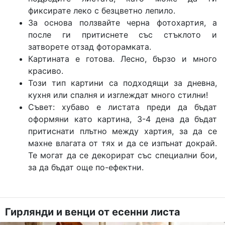
фиксирате леко с безцветно лепило.
За основа ползвайте черна фотохартия, а
после ги притиснете със стъклото и
затворете отзад фоторамката.
Картината е готова. Лесно, бързо и много
красиво.
Този тип картини са подходящи за дневна,
кухня или спалня и изглеждат много стилни!
Съвет: хубаво е листата преди да бъдат
оформяни като картина, 3-4 дена да бъдат
притиснати плътно между хартия, за да се
махне влагата от тях и да се изпънат докрай.
Те могат да се декорират със специални бои,
за да бъдат още по-ефектни.
Гирлянди и венци от есенни листа