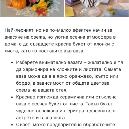
Най-лесният, но не по-малко ефектен начин за
внасяне на свежа, но уютна есенна атмосфера в
дома, е да създадете красив букет от клонки с
листа, като го поставите във ваза.
Изберете внимателно вазата – желателно е тя
да хармонира на клонките и листата. Самата
ваза може да е в ярко оранжево, жълто или
бордо, в зависимост от общата цветова
схема на вашата стая.
Красиво изглежда керамична или стъклена
ваза с есенен букет от листа. Такъв букет
чудесно освежава интериора в дневната, в
антрето и в спалнята.
Съвет: може предварително обработените