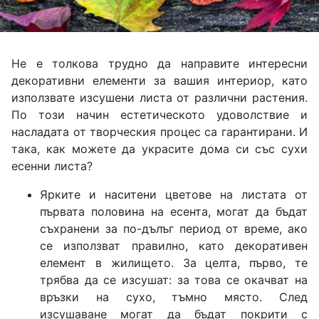
Не е толкова трудно да направите интересни
декоративни елементи за вашия интериор, като
използвате изсушени листа от различни растения.
По този начин естетическото удоволствие и
насладата от творческия процес са гарантирани. И
така, как можете да украсите дома си със сухи
есенни листа?
Ярките и наситени цветове на листата от
първата половина на есента, могат да бъдат
съхранени за по-дълъг период от време, ако
се използват правилно, като декоративен
елемент в жилището. За целта, първо, те
трябва да се изсушат: за това се окачват на
връзки на сухо, тъмно място. След
изсушаване могат да бъдат покрити с