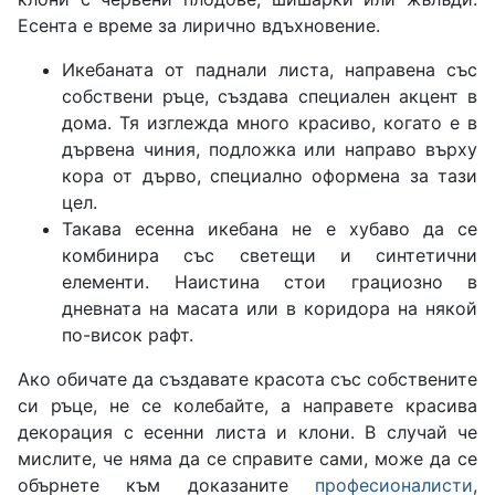
Есента е време за лирично вдъхновение.
Икебаната от паднали листа, направена със
собствени ръце, създава специален акцент в
дома. Тя изглежда много красиво, когато е в
дървена чиния, подложка или направо върху
кора от дърво, специално оформена за тази
цел.
Такава есенна икебана не е хубаво да се
комбинира със светещи и синтетични
елементи. Наистина стои грациозно в
дневната на масата или в коридора на някой
по-висок рафт.
Ако обичате да създавате красота със собствените
си ръце, не се колебайте, а направете красива
декорация с есенни листа и клони. В случай че
мислите, че няма да се справите сами, може да се
обърнете към доказаните
професионалисти
,