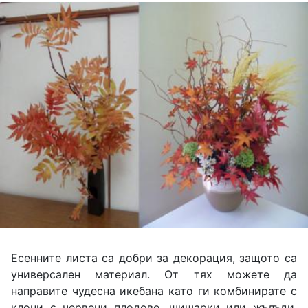
Есенните листа са добри за декорация, защото са
универсален материал. От тях можете да
направите чудесна икебана като ги комбинирате с
клони с червени плодове, шишарки или жълъди.