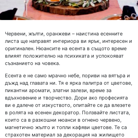
Червени, жълти, оранжеви – наистина есенните
листа ще направят интериора ви ярък, интересен и
оригинален. Нюансите на есента в същото време
влияят положително на психиката и успокояват
съзнанието на човека.
Есента е не само мрачно небе, пориви на вятъра и
дъжд над главата ни. Тя е ярка палитра от цветове,
пикантни аромати, златни залези, време за
вдъхновение и творчество. Дори ако професията
ви е далече от изкуството, опитайте се да влезете
в ролята на есенен декоратор. Ползвайте листата,
които са в разкошни нюанси в огнено червено,
магнетично жълто и топли кафяви цветове. Те са
страхотен материал за декорация на жилището