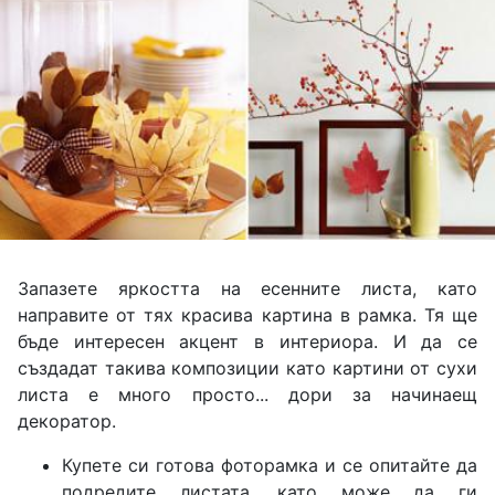
Запазете яркостта на есенните листа, като
направите от тях красива картина в рамка. Тя ще
бъде интересен акцент в интериора. И да се
създадат такива композиции като картини от сухи
листа е много просто... дори за начинаещ
декоратор.
Купете си готова фоторамка и се опитайте да
подредите листата, като може да ги