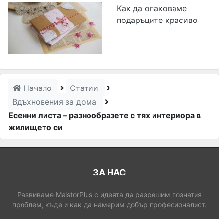
Как да опаковаме
подаръците красиво
Начало
Статии
Вдъхновения за дома
Есенни листа – разнообразете с тях интериора в
жилището си
ЗА НАС
Развиваме MaistorPlus с идеята да разрешим познатия
проблем, къде и как да намерим добър професионалист.