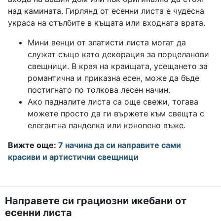
над камината. Гирлянд от есенни листа е чудесна
украса на стълбите в къщата или входната врата.
Мини венци от златисти листа могат да
служат също като декорация за порцеланови
свещници. В края на краищата, усещането за
романтична и приказна есен, може да бъде
постигнато по толкова лесен начин.
Ако падналите листа са още свежи, тогава
можете просто да ги вържете към свещта с
елегантна панделка или конопено въже.
Вижте още:
7 начина да си направите сами
красиви и артистични свещници
Направете си грациозни икебани от
есенни листа