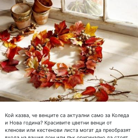
Кой казва, че венците са актуални само за Коледа
и Нова година? Красивите цветни венци от
кленови или кестенови листа могат да преобразят
входа на вашия дом или пък оригинално да стоят