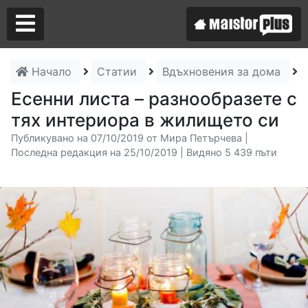
Начало
Статии
Вдъхновения за дома
Е
Аз съм майстор
Есенни листа – разнообразете с
тях интериора в жилището си
Търся майстор
Публикувано на 07/10/2019 от Мира Петърчева |
Последна редакция на 25/10/2019 | Видяно 5 439 пъти