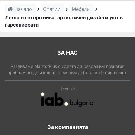
Начало
Статии
Мебели
Легло на второ ниво: артистичен дизайн и уют в
гарсониерата
ЗА НАС
Развиваме MaistorPlus с идеята да разрешим познатия
проблем, къде и как да намерим добър професионалист.
Член на
За компанията