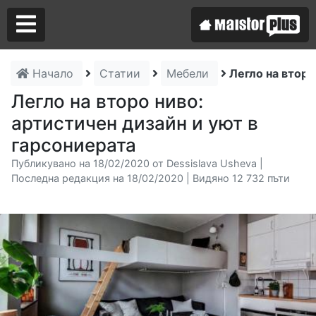
Начало
Статии
Мебели
Легло на второ
Аз съм майстор
Легло на второ ниво:
артистичен дизайн и уют в
Търся майстор
гарсониерата
Публикувано на 18/02/2020 от Dessislava Usheva |
Последна редакция на 18/02/2020 | Видяно 12 732 пъти