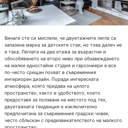
Винаги сте си мислели, че двуетажните легла са
запазена марка за детските стаи, но това далеч не
е така. Леглата на два етажа за възрастни и
обособяването на второ ниво при обзавеждането
на малки едностайни студия и гарсониери е все
по-често срещан похват в съвременния
интериорен дизайн. Поради интересната
атмосфера, която придава на цялото
пространство, както и удобството, което
предоставя за ползване на мястото под тях,
двуетажната тенденция е изключително
предпочитана за съвременния градски човек,
често сблъскан с предизвикателството на малкото
пространство.