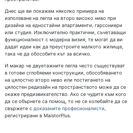
Днес ще ви покажем няколко примера на
използване на легла на второ високо ниво при
дизайна на едностайни апартаменти, гарсониери
или студия. Изключително практични, съчетаващи
функционалност с модерна визия, те могат да ви
дадат идеи как да преустроите малкото жилище,
така че да обособите кът за всичко.
И макар че двуетажните легла често съществуват
в готови сглобяеми конструкции, обособяването
на цялостно второ ниво или постигането на
цялостен редизайн на пространството може да се
окаже предизвикателство. Ако се чудите към кого
да се обърнете са помощ, то не се колебайте да се
свържете с
доказаните професионалисти
,
регистрирани в MaistorPlus.