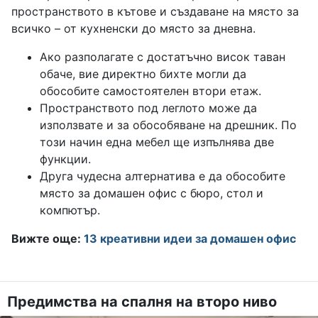
пространството в кътове и създаване на място за
всичко – от кухненски до място за дневна.
Ако разполагате с достатъчно висок таван
обаче, вие директно бихте могли да
обособите самостоятелен втори етаж.
Пространството под леглото може да
използвате и за обособяване на дрешник. По
този начин една мебел ще изпълнява две
функции.
Друга чудесна алтернатива е да обособите
място за домашен офис с бюро, стол и
компютър.
Вижте още:
13 креативни идеи за домашен офис
Предимства на спалня на второ ниво