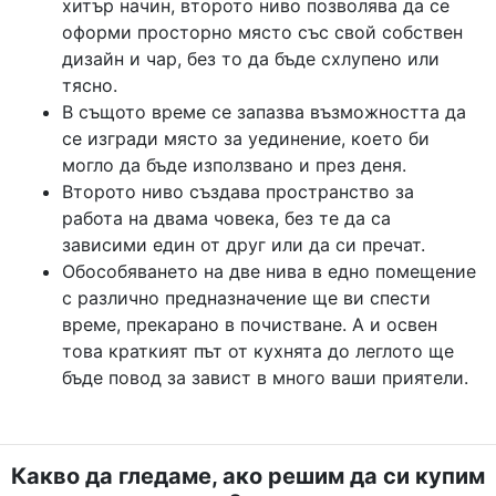
хитър начин, второто ниво позволява да се
оформи просторно място със свой собствен
дизайн и чар, без то да бъде схлупено или
тясно.
В същото време се запазва възможността да
се изгради място за уединение, което би
могло да бъде използвано и през деня.
Второто ниво създава пространство за
работа на двама човека, без те да са
зависими един от друг или да си пречат.
Обособяването на две нива в едно помещение
с различно предназначение ще ви спести
време, прекарано в почистване. А и освен
това краткият път от кухнята до леглото ще
бъде повод за завист в много ваши приятели.
Какво да гледаме, ако решим да си купим