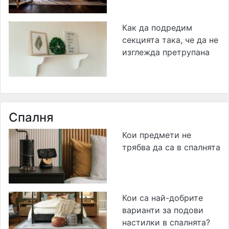
Как да подредим
секцията така, че да не
изглежда претрупана
Спалня
Кои предмети не
трябва да са в спалнята
Кои са най-добрите
варианти за подови
настилки в спалнята?