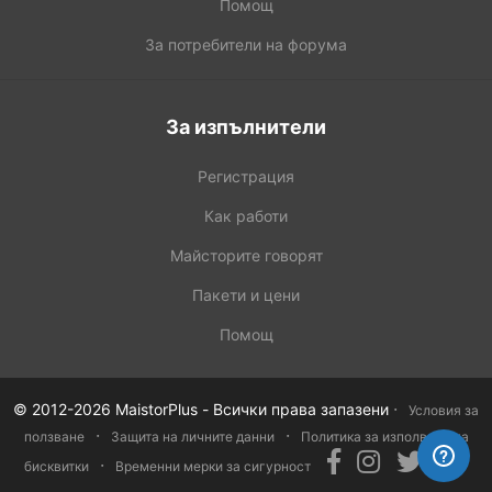
Помощ
За потребители на форума
За изпълнители
Регистрация
Как работи
Майсторите говорят
Пакети и цени
Помощ
·
© 2012-2026 MaistorPlus - Всички права запазени
Условия за
·
·
ползване
Защита на личните данни
Политика за изполване на
·
бисквитки
Временни мерки за сигурност