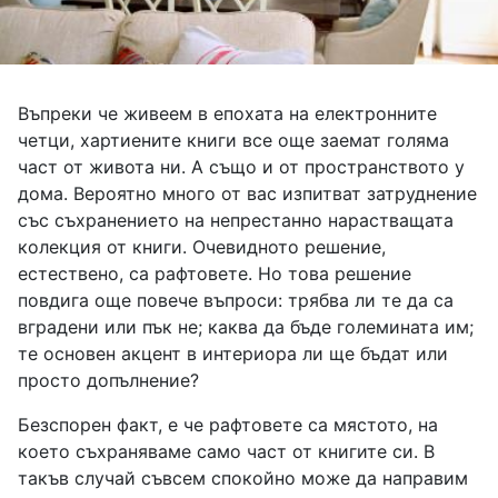
Въпреки че живеем в епохата на електронните
четци, хартиените книги все още заемат голяма
част от живота ни. А също и от пространството у
дома. Вероятно много от вас изпитват затруднение
със съхранението на непрестанно нарастващата
колекция от книги. Очевидното решение,
естествено, са рафтовете. Но това решение
повдига още повече въпроси: трябва ли те да са
вградени или пък не; каква да бъде големината им;
те основен акцент в интериора ли ще бъдат или
просто допълнение?
Безспорен факт, е че рафтовете са мястото, на
което съхраняваме само част от книгите си. В
такъв случай съвсем спокойно може да направим