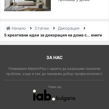
Начало
Статии
Декорация
5 креативни идеи за декорация на дома с... книги
ЗА НАС
Развиваме MaistorPlus с идеята да разрешим познатия
проблем, къде и как да намерим добър професионалист.
Член на