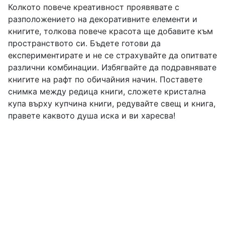
Колкото повече креативност проявявате с
разположението на декоративните елементи и
книгите, толкова повече красота ще добавите към
пространството си. Бъдете готови да
експериментирате и не се страхувайте да опитвате
различни комбинации. Избягвайте да подравнявате
книгите на рафт по обичайния начин. Поставете
снимка между редица книги, сложете кристална
купа върху купчина книги, редувайте свещ и книга,
правете каквото душа иска и ви харесва!