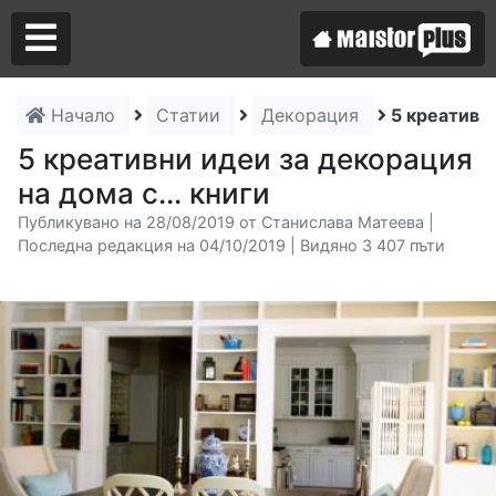
Начало
Статии
Декорация
5 креативни
Аз съм майстор
5 креативни идеи за декорация
на дома с... книги
Търся майстор
Публикувано на 28/08/2019 от Станислава Матеева |
Последна редакция на 04/10/2019 | Видяно 3 407 пъти