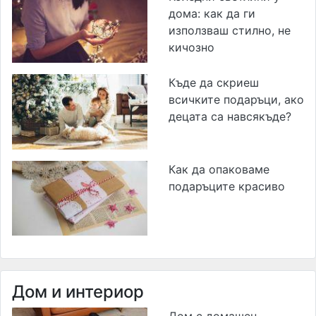
дома: как да ги
използваш стилно, не
кичозно
Къде да скриеш
всичките подаръци, ако
децата са навсякъде?
Как да опаковаме
подаръците красиво
Дом и интериор