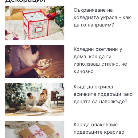
Съхраняване на
коледната украса - как
да го направим?
Коледни светлини у
дома: как да ги
използваш стилно, не
кичозно
Къде да скриеш
всичките подаръци, ако
децата са навсякъде?
Как да опаковаме
подаръците красиво