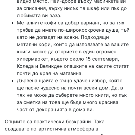
видно място. Най-добре върху масичката ви
за списания, върху нисък тв шкаф или пък до
любимата ви ваза.
Металните кофи са добър вариант, но за тях
трябва да имате по-широкоскроена душа, тъй
като не допадат на всеки. Подходящи
метални кофи, които да използвате за вашите
книги, може да откриете в един огромен
хипермаркет, където около 15 септември,
Коледа и Великден опашките на касите стигат
почти до края на магазина.
Дървена щайга е също удачен избор, който
ще пасне чудесно на почти всеки дом. Да, в
тях не може да съберете много книги, но пък
за сметка на това ще бъде много красива
част от декорацията в дома ви.
Опциите са практически безкрайни. Така
създавате по-артистична атмосфера в