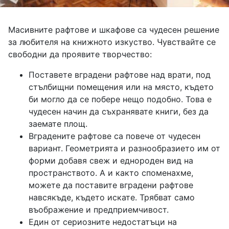
Масивните рафтове и шкафове са чудесен решение
за любителя на книжното изкуство. Чувствайте се
свободни да проявите творчество:
Поставете вградени рафтове над врати, под
стълбищни помещения или на място, където
би могло да се побере нещо подобно. Това е
чудесен начин да съхранявате книги, без да
заемате площ.
Вградените рафтове са повече от чудесен
вариант. Геометрията и разнообразието им от
форми добавя свеж и еднороден вид на
пространството. А и както споменахме,
можете да поставите вградени рафтове
навсякъде, където искате. Трябват само
въображение и предприемчивост.
Един от сериозните недостатъци на