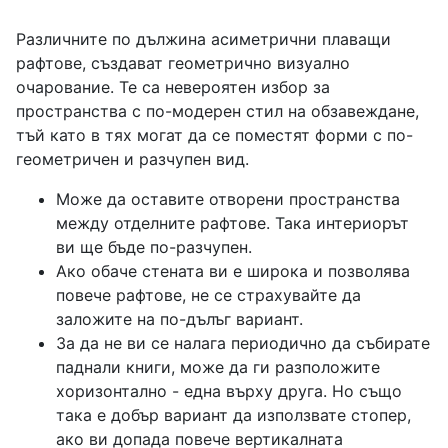
Различните по дължина асиметрични плаващи
рафтове, създават геометрично визуално
очарование. Те са невероятен избор за
пространства с по-модерен стил на обзавеждане,
тъй като в тях могат да се поместят форми с по-
геометричен и разчупен вид.
Може да оставите отворени пространства
между отделните рафтове. Така интериорът
ви ще бъде по-разчупен.
Ако обаче стената ви е широка и позволява
повече рафтове, не се страхувайте да
заложите на по-дълъг вариант.
За да не ви се налага периодично да събирате
паднали книги, може да ги разположите
хоризонтално - една върху друга. Но също
така е добър вариант да използвате стопер,
ако ви допада повече вертикалната