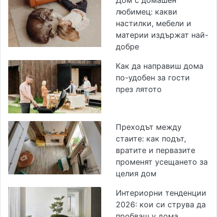
Дом с домашен
любимец: какви
настилки, мебели и
материи издържат най-
добре
Как да направиш дома
по-удобен за гости
през лятото
Преходът между
стаите: как подът,
вратите и первазите
променят усещането за
целия дом
Интериорни тенденции
2026: кои си струва да
пробваш у дома