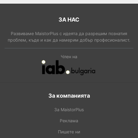
ЗА НАС
Развиваме MaistorPlus с идеята да разрешим познатия
проблем, къде и как да намерим добър професионалист.
Член на
За компанията
За MaistorPlus
Реклама
Пишете ни