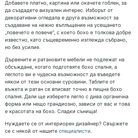
Добавете платно, картина или окачете гоблен, за
да създадете визуален интерес. Изборът от
декоративни огледала е друга възможност за
създаване на нежно въплъщение на усещането
„повечето е повече“, с което бохо е толкова добре
известно, като същевременно изглежда събрано,
но без усилие.
Дървените и ратановите мебели не подлежат на
обсъждане, когато подготвяте бохо спалня, а
леглото ви е чудесна възможност да въведете
някои от тези основни суровини. Таблите от
въжета и ратан се вписват точно в пищна бохо
спалня. Дали ще изберете легло с дива органична
форма или нещо грандиозно, зависи от вас и това
е красотата на бохо. Сладки сънища!
Нуждаете се от интериорен дизайнер? Свържете
се с някой от нашите
специалисти
.