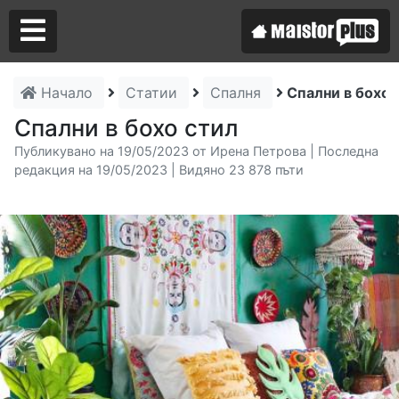
Начало
Статии
Спалня
Спални в бохо 
Аз съм майстор
Спални в бохо стил
Публикувано на 19/05/2023 от Ирена Петрова | Последна
Търся майстор
редакция на 19/05/2023 | Видяно 23 878 пъти