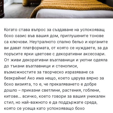
Когато става въпрос за създаване на успокояващ
бохо оазис във вашия дом, приглушените тонове
са ключови. Неутралното спално бельо и юрганите
ви дават платформата, от която се нуждаете, за да
поръсите ярки цветове с декоративни аксесоари.
От живи декоративни възглавници и уютни одеяла
до тъкани възглавници и стенописи,
възможностите за творческо изразяване са
безкрайни! Ако има нещо, което царува вярно за
бохо визията, то е, че прекаляването е добре
дошло – приказни светлини, растения, гоблени,
китове… всичко, което говори за вашия уникален
стил, но най-важното е да поддържате среда,
която се усеща като успокояващо бохо