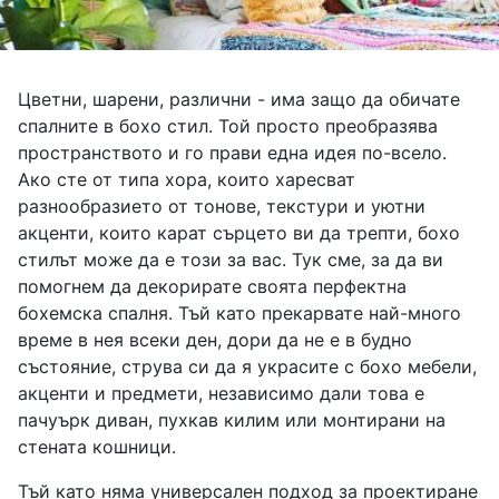
Цветни, шарени, различни - има защо да обичате
спалните в бохо стил. Той просто преобразява
пространството и го прави една идея по-всело.
Ако сте от типа хора, които харесват
разнообразието от тонове, текстури и уютни
акценти, които карат сърцето ви да трепти, бохо
стилът може да е този за вас. Тук сме, за да ви
помогнем да декорирате своята перфектна
бохемска спалня. Тъй като прекарвате най-много
време в нея всеки ден, дори да не е в будно
състояние, струва си да я украсите с бохо мебели,
акценти и предмети, независимо дали това е
пачуърк диван, пухкав килим или монтирани на
стената кошници.
Тъй като няма универсален подход за проектиране