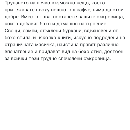
Трупането на всяко възможно нещо, което
притежавате върху нощното шкафче, няма да стои
добре. Вместо това, поставете вашите съкровища,
които добавят бохо и домашно настроение.
Свещи, лампи, стъклени буркани, вдъхновени от
бохо стила, и няколко книги, изкусно подредени на
страничната масичка, наистина правят различно
впечатление и придават вид на бохо стил, достоен
за всички тези трудно спечелени съкровища.