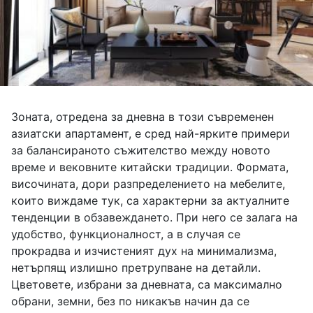
Зоната, отредена за дневна в този съвременен
азиатски апартамент, е сред най-ярките примери
за балансираното съжителство между новото
време и вековните китайски традиции. Формата,
височината, дори разпределението на мебелите,
които виждаме тук, са характерни за актуалните
тенденции в обзавеждането. При него се залага на
удобство, функционалност, а в случая се
прокрадва и изчистеният дух на минимализма,
нетърпящ излишно претрупване на детайли.
Цветовете, избрани за дневната, са максимално
обрани, земни, без по никакъв начин да се