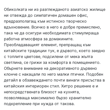
Обиколката ни из разглежданото азиатско жилище
ни отвежда до симпатичен домашен офис,
предразполагащ към истинско творческо
вдъхновение. Всичко в него е добре премислено,
така че да осигури необходимата стимулираща
работна атмосфера за домакините.
Преобладаващият елемент, препращащ към
китайските традиции тук, е дървото, което заедно
с топлите цветове, подсилени от мека жълта
светлина, се грижи за комфорта в помещението.
Обърнете внимание на декоративното дървено
клонче с накацали по него малки птички. Подобен
детайл в обзавеждането почти винаги присъства в
китайския интериорен стил. Хитро решение е и
непосредствената близост на кухнята,
позволяваща максимално бързо хранително
подкрепление при нужда от такова.