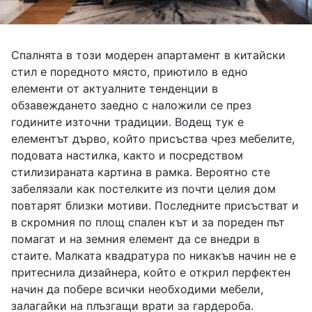
Спалнята в този модерен апартамент в китайски
стил е поредното място, приютило в едно
елементи от актуалните тенденции в
обзавеждането заедно с наложили се през
годините източни традиции. Водещ тук е
елементът дърво, който присъства чрез мебелите,
подовата настилка, както и посредством
стилизираната картина в рамка. Вероятно сте
забелязали как постелките из почти целия дом
повтарят близки мотиви. Последните присъстват и
в скромния по площ спален кът и за пореден път
помагат и на земния елемент да се внедри в
стаите. Малката квадратура по никакъв начин не е
притеснила дизайнера, който е открил перфектен
начин да побере всички необходими мебели,
залагайки на плъзгащи врати за гардероба.