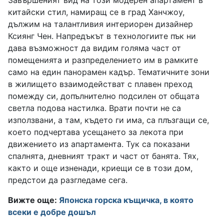
Завършеният вид на този модерен апартамент в
китайски стил, намиращ се в град Ханчжоу,
дължим на талантливия интериорен дизайнер
Ксиянг Чен. Напредъкът в технологиите пък ни
дава възможност да видим голяма част от
помещенията и разпределението им в рамките
само на един панорамен кадър. Тематичните зони
в жилището взаимодействат с плавен преход
помежду си, допълнително подсилен от общата
светла подова настилка. Врати почти не са
използвани, а там, където ги има, са плъзгащи се,
което подчертава усещането за лекота при
движението из апартамента. Тук са показани
спалнята, дневният тракт и част от банята. Тях,
както и още изненади, криещи се в този дом,
предстои да разгледаме сега.
Вижте още:
Японска горска къщичка, в която
всеки е добре дошъл