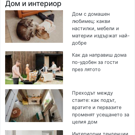
Дом и интериор
Дом с домашен
любимец: какви
настилки, мебели и
материи издържат най-
добре
Как да направиш дома
по-удобен за гости
през лятото
Преходът между
стаите: как подът,
вратите и первазите
променят усещането за
целия дом
Интериорни тенденции