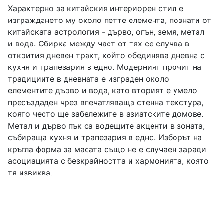
Характерно за китайския интериорен стил е
изграждането му около петте елемента, познати от
китайската астрология - дърво, огън, земя, метал
и вода. Сбирка между част от тях се случва в
открития дневен тракт, който обединява дневна с
кухня и трапезария в едно. Модерният прочит на
традициите в дневната е изграден около
елементите дърво и вода, като вторият е умело
пресъздаден чрез впечатляваща стенна текстура,
която често ще забележите в азиатските домове.
Метал и дърво пък са водещите акценти в зоната,
събираща кухня и трапезария в едно. Изборът на
кръгла форма за масата също не е случаен заради
асоциацията с безкрайността и хармонията, която
тя извиква.