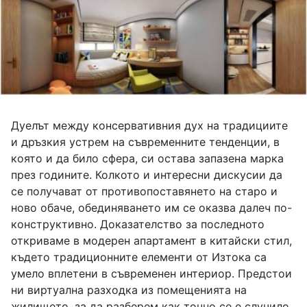
Дуелът между консервативния дух на традициите
и дръзкия устрем на съвременните тенденции, в
която и да било сфера, си остава запазена марка
през годините. Колкото и интересни дискусии да
се получават от противопоставянето на старо и
ново обаче, обединяването им се оказва далеч по-
конструктивно. Доказателство за последното
откриваме в модерен апартамент в китайски стил,
където традиционните елементи от Изтока са
умело вплетени в съвременен интериор. Предстои
ни виртуална разходка из помещенията на
жилището, за да разберем как точно се е случило