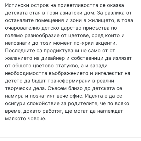
Истински остров на приветливостта се оказва
детската стая в този азиатски дом. За разлика от
останалите помещения и зони в жилището, в това
очарователно детско царство присъства по-
голямо разнообразие от цветове, сред които и
непознати до този момент по-ярки акценти.
Последните са продиктувани не само от от
желанието на дизайнер и собственици да излязат
от общото цветово статукво, а и заради
необходимостта въображението и интелектът на
детето да бъдат трансформирани в реални
творчески дела. Съвсем близо до детската се
намира и познатият вече офис. Идеята е да се
осигури спокойствие за родителите, че по всяко
време, докато работят, ще могат да наглеждат
малкото човече.