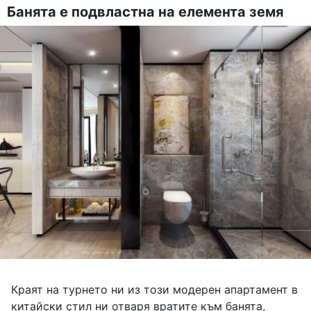
Банята е подвластна на елемента земя
Краят на турнето ни из този модерен апартамент в
китайски стил ни отваря вратите към банята,