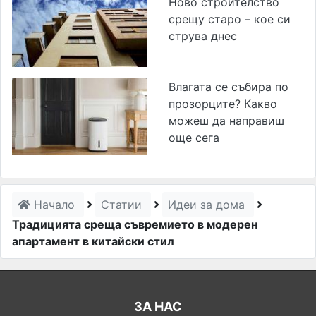
Ново строителство
срещу старо – кое си
струва днес
Влагата се събира по
прозорците? Какво
можеш да направиш
още сега
Начало
Статии
Идеи за дома
Традицията среща съвремието в модерен
апартамент в китайски стил
ЗА НАС