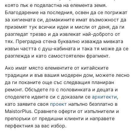
която пък е подвластна на елемента земя.
Благодарение на последния, освен да се погрижат
за хигиената си, домакините имат възможност да
приземят тук всички идеи и мисли от деня, да ги
разгледат трезво и да извлекат най-доброто от
тях. Преградна стена буквално изважда мивката
извън частта с душ-кабината и така тя може да се
разглежда и като самостоятелен фрагмент.
Ако имат място елементите от китайските
традиции и във вашия модерен дом, можете лесно
да ги поканите още със следващия планиран
ремонт. Обсъдете го с половинката и децата и
споделете идеите си с доказали се
архитекти
,
като заявите своя
проект
напълно безплатно в
MaistorPlus. Сравнете оферти от изпълнители и
препоръки от предишни клиенти и направете
перфектния за вас избор.