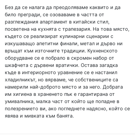
Без да се налага да преодоляваме каквито и да
било прегради, се озоваваме в частта от
разглеждания апартамент в китайски стил,
посветена на кухнята с трапезария. На това място,
където се реализират кулинарни сценарии с
изкушаващо апетитни финали, метал и дърво ни
връщат към източните традиции. Кухненското
оборудване се е побрало в скромен набор от
шкафчета с дървени вратички. Остава загадка
къде в интериорното уравнение се е настанил
хладилникът, но вярваме, че собствениците са
намерили най-доброто място и за него. Добрата
им хигиена в храненето пък е гарантирана от
умивалника, малка част от който ще попадне в
полезрението ви, ако погледнете надясно, който се
явява и мивката към банята.