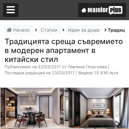
Начало
Статии
Идеи за дома
Традиция
Аз съм майстор
Традицията среща съвремието
в модерен апартамент в
Търся майстор
китайски стил
Публикувано на 22/03/2017 от Павлина Георгиева |
Последна редакция на 23/03/2017 | Видяно 15 836 пъти