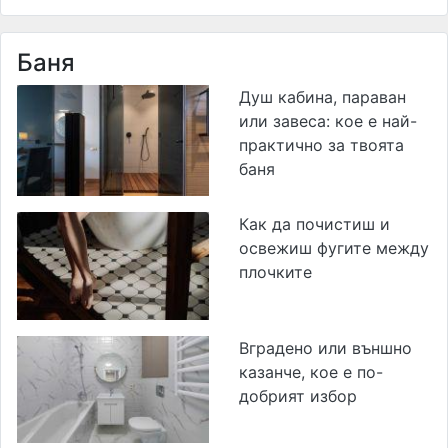
Баня
Душ кабина, параван
или завеса: кое е най-
практично за твоята
баня
Как да почистиш и
освежиш фугите между
плочките
Вградено или външно
казанче, кое е по-
добрият избор