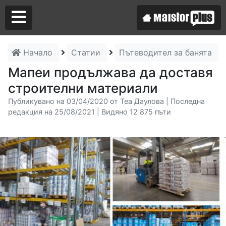
Начало
Статии
Пътеводител за банята
Аз съм майстор
Мапеи продължава да доставя
строителни материали
Търся майстор
Публикувано на 03/04/2020 от Теа Даулова | Последна
редакция на 25/08/2021 | Видяно 12 875 пъти