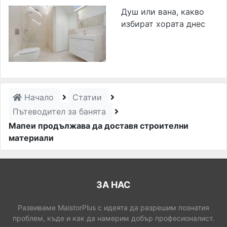
Душ или вана, какво
избират хората днес
Начало
Статии
Пътеводител за банята
Мапеи продължава да доставя строителни
материали
ЗА НАС
Развиваме MaistorPlus с идеята да разрешим познатия
проблем, къде и как да намерим добър професионалист.