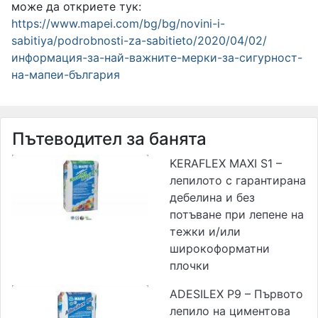
може да откриете тук:
https://www.mapei.com/bg/bg/novini-i-
sabitiya/podrobnosti-za-sabitieto/2020/04/02/
информация-за-най-важните-мерки-за-сигурност-
на-мапеи-българия
Пътеводител за банята
KERAFLEX MAXI S1 –
лепилото с гарантирана
дебелина и без
потъване при лепене на
тежки и/или
широкоформатни
плочки
ADESILEX P9 – Първото
лепило на циментова