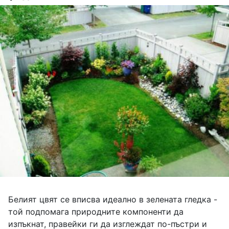
Белият цвят се вписва идеално в зелената гледка -
той подпомага природните компоненти да
изпъкнат, правейки ги да изглеждат по-пъстри и