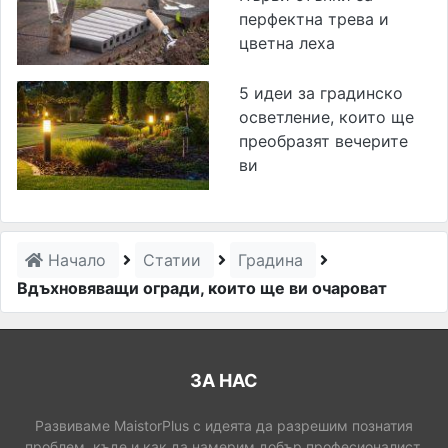
перфектна трева и
цветна леха
5 идеи за градинско
осветление, които ще
преобразят вечерите
ви
Начало
Статии
Градина
Вдъхновяващи огради, които ще ви очароват
ЗА НАС
Развиваме MaistorPlus с идеята да разрешим познатия
проблем, къде и как да намерим добър професионалист.