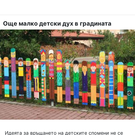
Още малко детски дух в градината
Идеята за връщането на детските спомени не се