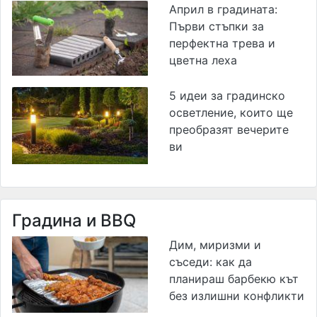
Април в градината:
Първи стъпки за
перфектна трева и
цветна леха
5 идеи за градинско
осветление, които ще
преобразят вечерите
ви
Градина и BBQ
Дим, миризми и
съседи: как да
планираш барбекю кът
без излишни конфликти