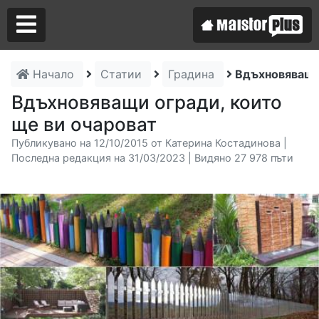
Начало
Статии
Градина
Вдъхновяващи 
Аз съм майстор
Вдъхновяващи огради, които
ще ви очароват
Търся майстор
Публикувано на 12/10/2015 от Катерина Костадинова |
Последна редакция на 31/03/2023 | Видяно 27 978 пъти