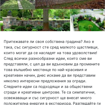
Притежавате ли своя собствена градина? Ако е
така, със сигурност сте сред малкото щастливци,
които могат да се насладят на това удоволствие!
След всички разнообразни идеи, които сме ви
представяли, с цел да ви вдъхновим да промените
това вълшебно местенце по най-красивия и
креативен начин, днес искаме да ви представим
няколко интересни предложения за огради.
Следните идеи са подходящи и за обществени
сгради и креативни центрове.
Те са симпатични,
освежаващи и със сигурност ще внесат много
положителна енергия в екстериора.
Разгледайте ги