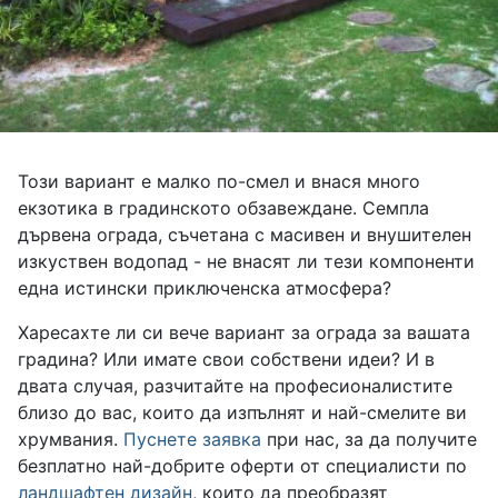
Този вариант е малко по-смел и внася много
екзотика в градинското обзавеждане. Семпла
дървена ограда, съчетана с масивен и внушителен
изкуствен водопад - не внасят ли тези компоненти
една истински приключенска атмосфера?
Харесахте ли си вече вариант за ограда за вашата
градина? Или имате свои собствени идеи? И в
двата случая, разчитайте на професионалистите
близо до вас, които да изпълнят и най-смелите ви
хрумвания.
Пуснете заявка
при нас, за да получите
безплатно най-добрите оферти от специалисти по
ландшафтен дизайн
, които да преобразят