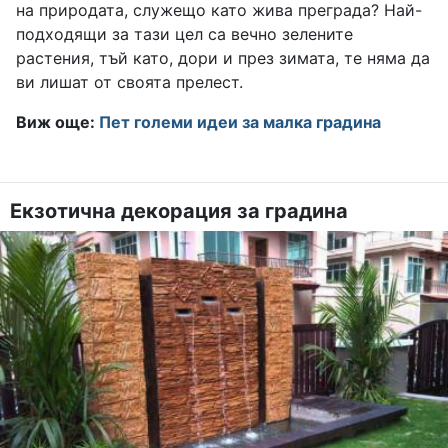
на природата, служещо като жива преграда? Най-
подходящи за тази цел са вечно зелените
растения, тъй като, дори и през зимата, те няма да
ви лишат от своята прелест.
Виж още:
Пет големи идеи за малкa градинa
Екзотична декорация за градина