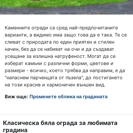
Каменните огради са сред най-предпочитаните
варианти, а видимо има защо това да е така. Те се
сливат с природата по един приятен и стилен
начин, без да се набиват на очи и да създават
усещане за излишна натруфеност. Могат да се
изберат камъни с различни форми, цветове и
размери - всичко, което трябва да направим, е да
"напаснем парченцата от пъзела", до постигането
на този красив и хармоничен външен вид.
Виж още:
Променете облика на градината
Класическа бяла ограда за любимата
градина