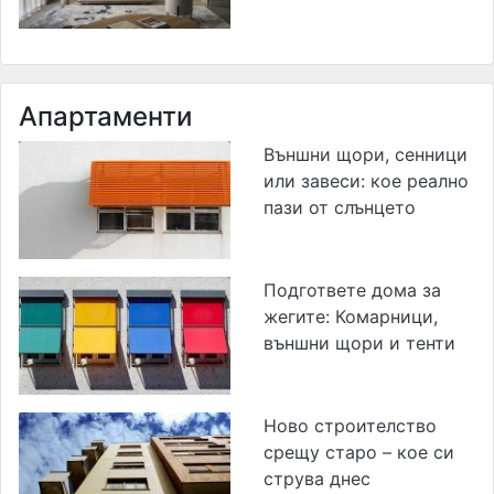
Апартаменти
Външни щори, сенници
или завеси: кое реално
пази от слънцето
Подгответе дома за
жегите: Комарници,
външни щори и тенти
Ново строителство
срещу старо – кое си
струва днес