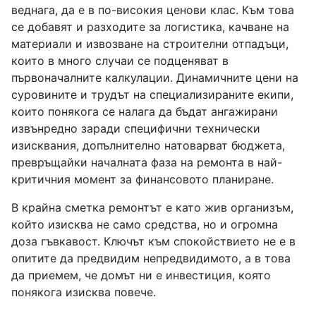
веднага, да е в по-високия ценови клас. Към това
се добавят и разходите за логистика, качване на
материали и извозване на строителни отпадъци,
които в много случаи се подценяват в
първоначалните калкулации. Динамичните цени на
суровините и трудът на специализираните екипи,
които понякога се налага да бъдат ангажирани
извънредно заради специфични технически
изисквания, допълнително натоварват бюджета,
превръщайки началната фаза на ремонта в най-
критичния момент за финансовото планиране.
В крайна сметка ремонтът е като жив организъм,
който изисква не само средства, но и огромна
доза гъвкавост. Ключът към спокойствието не е в
опитите да предвидим непредвидимото, а в това
да приемем, че домът ни е инвестиция, която
понякога изисква повече.