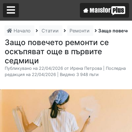
Начало
Статии
Ремонти
Защо повечет
Аз съм майстор
Защо повечето ремонти се
оскъпяват още в първите
Търся майстор
седмици
Публикувано на 22/04/2026 от Ирена Петрова | Последна
редакция на 22/04/2026 | Видяно 3 948 пъти