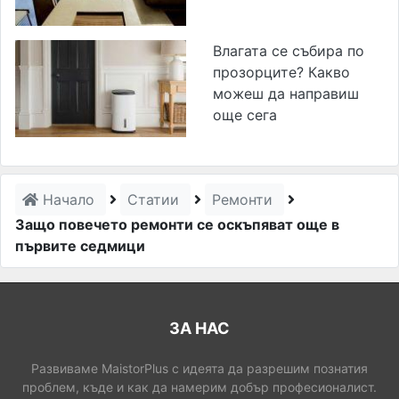
Влагата се събира по
прозорците? Какво
можеш да направиш
още сега
Начало
Статии
Ремонти
Защо повечето ремонти се оскъпяват още в
първите седмици
ЗА НАС
Развиваме MaistorPlus с идеята да разрешим познатия
проблем, къде и как да намерим добър професионалист.