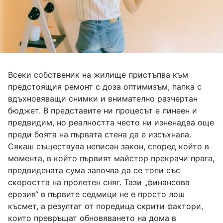
Всеки собственик на жилище пристъпва към
предстоящия ремонт с доза оптимизъм, папка с
вдъхновяващи снимки и внимателно разчертан
бюджет. В представите ни процесът е линеен и
предвидим, но реалността често ни изненадва още
преди боята на първата стена да е изсъхнала.
Сякаш съществува неписан закон, според който в
момента, в който първият майстор прекрачи прага,
предвидената сума започва да се топи със
скоростта на пролетен сняг. Тази „финансова
ерозия“ в първите седмици не е просто лош
късмет, а резултат от поредица скрити фактори,
които превръщат обновяването на дома в