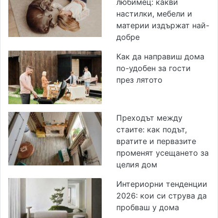
любимец: какви
настилки, мебели и
материи издържат най-
добре
Как да направиш дома
по-удобен за гости
през лятото
Преходът между
стаите: как подът,
вратите и первазите
променят усещането за
целия дом
Интериорни тенденции
2026: кои си струва да
пробваш у дома