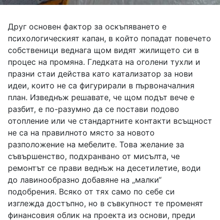
Друг основен фактор за оскъпяването е
психологическият капан, в който попадат повечето
собственици веднага щом видят жилището си в
процес на промяна. Гледката на оголени тухли и
празни стаи действа като катализатор за нови
идеи, които не са фигурирали в първоначалния
план. Изведнъж решавате, че щом подът вече е
разбит, е по-разумно да се постави подово
отопление или че стандартните контакти всъщност
не са на правилното място за новото
разположение на мебелите. Това желание за
съвършенство, подхранвано от мисълта, че
ремонтът се прави веднъж на десетилетие, води
до лавинообразно добавяне на „малки“
подобрения. Всяко от тях само по себе си
изглежда достъпно, но в съвкупност те променят
финансовия облик на проекта из основи, преди