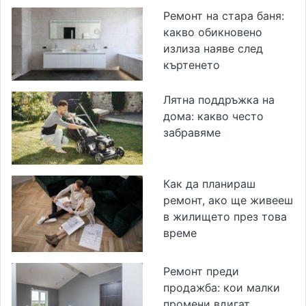
Ремонт на стара баня:
какво обикновено
излиза наяве след
къртенето
Лятна поддръжка на
дома: какво често
забравяме
Как да планираш
ремонт, ако ще живееш
в жилището през това
време
Ремонт преди
продажба: кои малки
промени вдигат