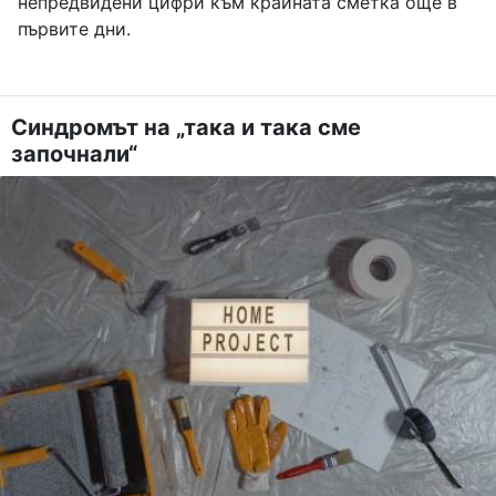
непредвидени цифри към крайната сметка още в
първите дни.
Синдромът на „така и така сме
започнали“