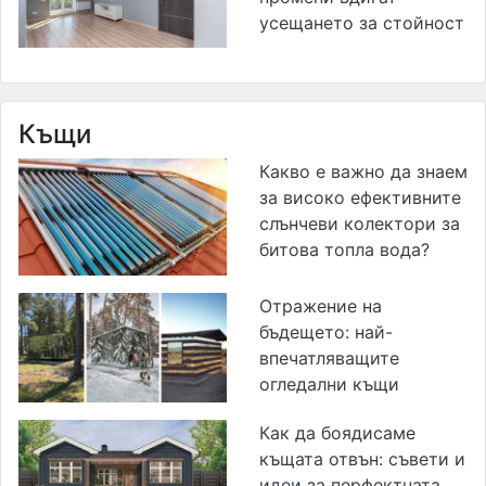
усещането за стойност
Къщи
Какво е важно да знаем
за високо ефективните
слънчеви колектори за
битова топла вода?
Отражение на
бъдещето: най-
впечатляващите
огледални къщи
Как да боядисаме
къщата отвън: съвети и
идеи за перфектната