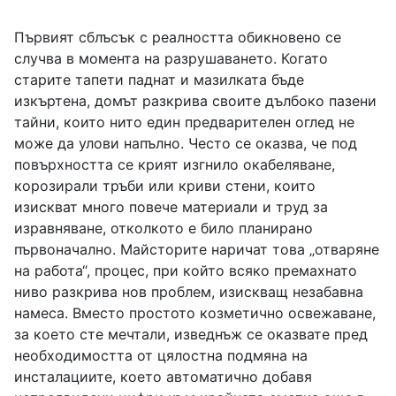
Първият сблъсък с реалността обикновено се
случва в момента на разрушаването. Когато
старите тапети паднат и мазилката бъде
изкъртена, домът разкрива своите дълбоко пазени
тайни, които нито един предварителен оглед не
може да улови напълно. Често се оказва, че под
повърхността се крият изгнило окабеляване,
корозирали тръби или криви стени, които
изискват много повече материали и труд за
изравняване, отколкото е било планирано
първоначално. Майсторите наричат това „отваряне
на работа“, процес, при който всяко премахнато
ниво разкрива нов проблем, изискващ незабавна
намеса. Вместо простото козметично освежаване,
за което сте мечтали, изведнъж се оказвате пред
необходимостта от цялостна подмяна на
инсталациите, което автоматично добавя