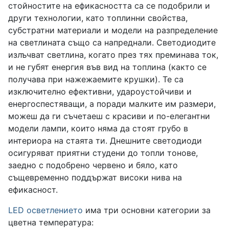
стойностите на ефикасността са се подобрили и
други технологии, като топлинни свойства,
субстратни материали и модели на разпределение
на светлината също са напреднали. Светодиодите
излъчват светлина, когато през тях преминава ток,
и не губят енергия във вид на топлина (както се
получава при нажежаемите крушки). Те са
изключително ефективни, удароустойчиви и
енергоспестяващи, а поради малките им размери,
можеш да ги съчетаеш с красиви и по-елегантни
модели лампи, които няма да стоят грубо в
интериора на стаята ти. Днешните светодиоди
осигуряват приятни студени до топли тонове,
заедно с подобрено червено и бяло, като
същевременно поддържат високи нива на
ефикасност.
LED осветлението
има три основни категории за
цветна температура: