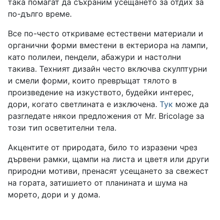
така помагат да съхраним усещането за отдих за
по-дълго време.
Все по-често откриваме естествени материали и
органични форми вместени в ектериора на лампи,
като полилеи, пендели, абажури и настолни
такива. Техният дизайн често включва скулптурни
и смели форми, които превръщат тялото в
произведение на изкуството, будейки интерес,
дори, когато светлината е изключена.
Тук
може да
разгледате някои предложения от Mr. Bricolage за
този тип осветителни тела.
Акцентите от природата, било то изразени чрез
дървени рамки, щампи на листа и цветя или други
природни мотиви, пренасят усещането за свежест
на гората, затишието от планината и шума на
морето, дори и у дома.