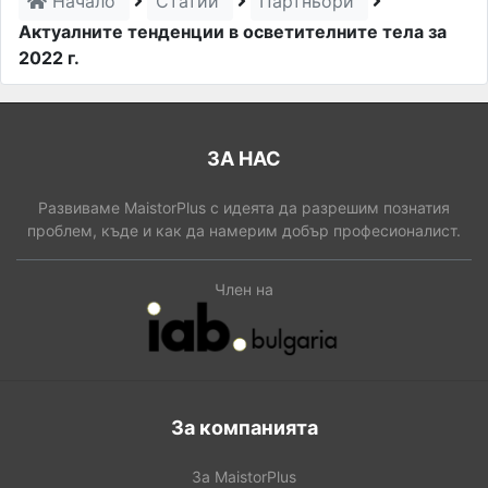
Начало
Статии
Партньори
Актуалните тенденции в осветителните тела за
2022 г.
ЗА НАС
Развиваме MaistorPlus с идеята да разрешим познатия
проблем, къде и как да намерим добър професионалист.
Член на
За компанията
За MaistorPlus