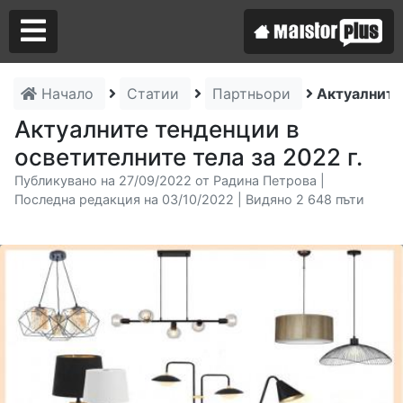
Начало
Статии
Партньори
Актуалните 
Аз съм майстор
Актуалните тенденции в
осветителните тела за 2022 г.
Търся майстор
Публикувано на 27/09/2022 от Радина Петрова |
Последна редакция на 03/10/2022 | Видяно 2 648 пъти