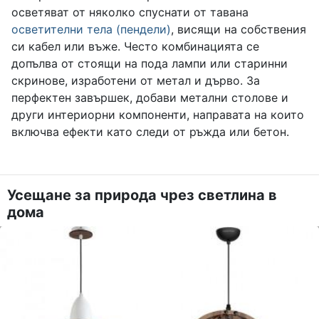
осветяват от няколко спуснати от тавана
осветителни тела (пендели)
, висящи на собствения
си кабел или въже. Често комбинацията се
допълва от стоящи на пода лампи или старинни
скринове, изработени от метал и дърво. За
перфектен завършек, добави метални столове и
други интериорни компоненти, направата на които
включва ефекти като следи от ръжда или бетон.
Усещане за природа чрез светлина в
дома