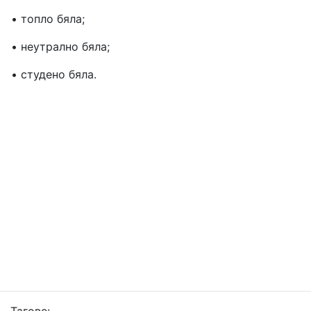
• топло бяла;
• неутрално бяла;
• студено бяла.
Тагове: