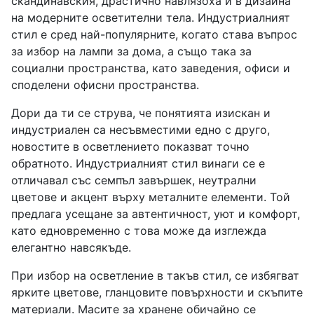
скандинавския, драстично навлязоха и в дизайна
на модерните осветителни тела. Индустриалният
стил е сред най-популярните, когато става въпрос
за избор на лампи за дома, а също така за
социални пространства, като заведения, офиси и
споделени офисни пространства.
Дори да ти се струва, че понятията изискан и
индустриален са несъвместими едно с друго,
новостите в осветлението показват точно
обратното. Индустриалният стил винаги се е
отличавал със семпъл завършек, неутрални
цветове и акцент върху металните елементи. Той
предлага усещане за автентичност, уют и комфорт,
като едновременно с това може да изглежда
елегантно навсякъде.
При избор на осветление в такъв стил, се избягват
ярките цветове, гланцовите повърхности и скъпите
материали. Масите за хранене обичайно се