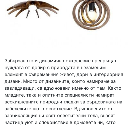
Забързаното и динамично ежедневие превръщат
нуждата от допир с природата в незаменим
елемент в съвременния живот, дори в интериорния
дизайн. Много от дизайните, които намираме за
завладяващи, са вдъхновени именно от там. Както
младите, така и опитните специалисти намират
всекидневните природни гледки за сърцевината на
забележителното осветление. Вдъхновените от
заобикалящия ни свят осветителни тела, внасят
частица уют и спокойствие в домовете ни, като