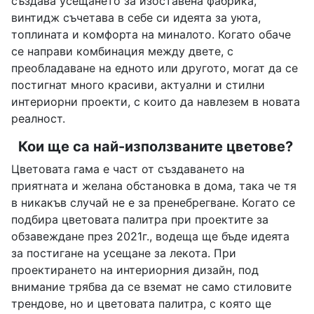
създава усещането за изоставена фабрика,
винтидж съчетава в себе си идеята за уюта,
топлината и комфорта на миналото. Когато обаче
се направи комбинация между двете, с
преобладаване на едното или другото, могат да се
постигнат много красиви, актуални и стилни
интериорни проекти, с които да навлезем в новата
реалност.
Кои ще са най-използваните цветове?
Цветовата гама е част от създаването на
приятната и желана обстановка в дома, така че тя
в никакъв случай не е за пренебрегване. Когато се
подбира цветовата палитра при проектите за
обзавеждане през 2021г., водеща ще бъде идеята
за постигане на усещане за лекота. При
проектирането на интериорния дизайн, под
внимание трябва да се вземат не само стиловите
трендове, но и цветовата палитра, с която ще