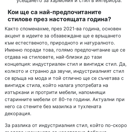
усещането за хармония и стил в интериора.
Кои ще са най-предпочитаните
стилове през настоящата година?
Както споменахме, през 2021-ва година, основен
акцент в идеите за обзавеждане ще е връщането
към естественото, природното и натуралното.
Именно поради това, голямо предпочитание ще се
отдава на стиловете, най-близки до тази
концепция: индустриален стил и винтидж стил. Да,
колкото и странно да звучи, индустриалният стил
се връща на мода и той отлично ще се съчетава с
винтидж стила, който налага употребата на
изтъркани и протрити мебели, напомнящи
старинните мебели от 80-те години. Актуални при
него са стените без мазилка и тухлената
декорация.
За разлика от индустриалния стил, който по-скоро