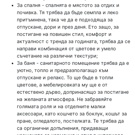
За спалня - спалнята е мястото за отдих и
почивка. Тя трябва да бъде семпла и леко
притъмнена, така че да е подходяща за
отпускане, дори и през деня. Ето защо, за
постигане на повишен стил, комфорт и
актуалност с тренда за годината, трябва да се
направи комбинация от цветове и умело
съчетание на различни текстури;
За баня - санитарното помещение трябва да е
уютно, топло и предразполагащо към
отпускане и релакс. То ще бъде в топли
цветове, а мебелировката му ще е от
естествено дърво, допринасящо за постигане
на желаната атмосфера. Не забравяйте
голямата роля и на отделните малки
аксесоари, като кошчето за боклук, кошът за
пране, огледалото, постелката. Те трябва да
са органични допълнения, придаващи