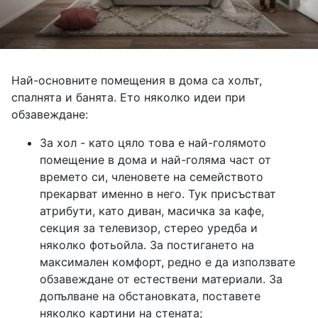
Най-основните помещения в дома са холът,
спалнята и банята. Ето няколко идеи при
обзавеждане:
За хол - като цяло това е най-голямото
помещение в дома и най-голяма част от
времето си, членовете на семейството
прекарват именно в него. Тук присъстват
атрибути, като диван, масичка за кафе,
секция за телевизор, стерео уредба и
няколко фотьойла. За постигането на
максимален комфорт, редно е да използвате
обзавеждане от естествени материали. За
допълване на обстановката, поставете
няколко картини на стената;