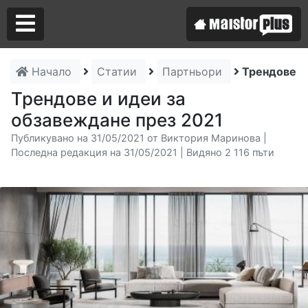
Начало
Статии
Партньори
Трендове и
Аз съм майстор
Трендове и идеи за
обзавеждане през 2021
Търся майстор
Публикувано на 31/05/2021 от Виктория Маринова |
Последна редакция на 31/05/2021 | Видяно 2 116 пъти