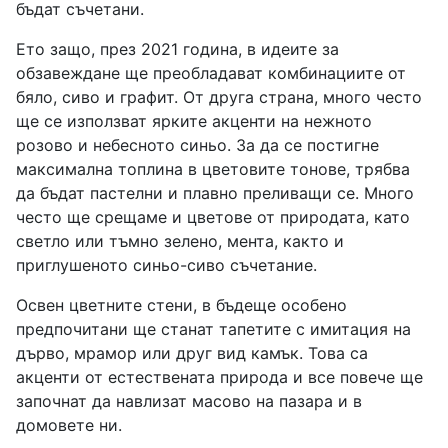
бъдат съчетани.
Ето защо, през 2021 година, в идеите за
обзавеждане ще преобладават комбинациите от
бяло, сиво и графит. От друга страна, много често
ще се използват ярките акценти на нежното
розово и небесното синьо. За да се постигне
максимална топлина в цветовите тонове, трябва
да бъдат пастелни и плавно преливащи се. Много
често ще срещаме и цветове от природата, като
светло или тъмно зелено, мента, както и
приглушеното синьо-сиво съчетание.
Освен цветните стени, в бъдеще особено
предпочитани ще станат тапетите с имитация на
дърво, мрамор или друг вид камък. Това са
акценти от естествената природа и все повече ще
започнат да навлизат масово на пазара и в
домовете ни.