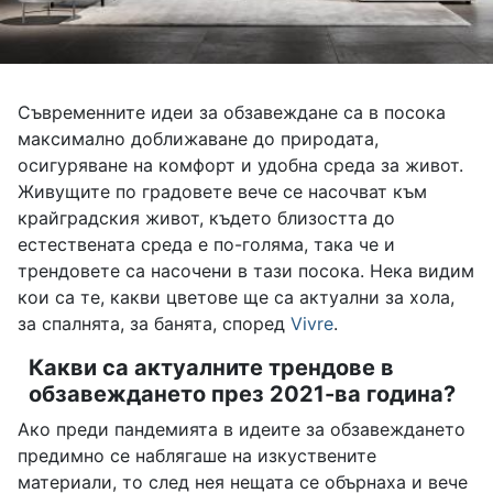
Съвременните идеи за обзавеждане са в посока
максимално доближаване до природата,
осигуряване на комфорт и удобна среда за живот.
Живущите по градовете вече се насочват към
крайградския живот, където близостта до
естествената среда е по-голяма, така че и
трендовете са насочени в тази посока. Нека видим
кои са те, какви цветове ще са актуални за хола,
за спалнята, за банята, според
Vivre
.
Какви са актуалните трендове в
обзавеждането през 2021-ва година?
Ако преди пандемията в идеите за обзавеждането
предимно се наблягаше на изкуствените
материали, то след нея нещата се обърнаха и вече