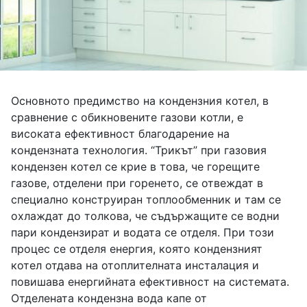
Основното предимство на кондензния котел, в
сравнение с обикновените газови котли, е
високата ефективност благодарение на
кондензната технология. “Трикът” при газовия
кондензен котел се крие в това, че горещите
газове, отделени при горенето, се отвеждат в
специално конструиран топлообменник и там се
охлаждат до толкова, че съдържащите се водни
пари кондензират и водата се отделя. При този
процес се отделя енергия, която кондензният
котел отдава на отоплителната инсталация и
повишава енергийната ефективност на системата.
Отделената кондензна вода капе от