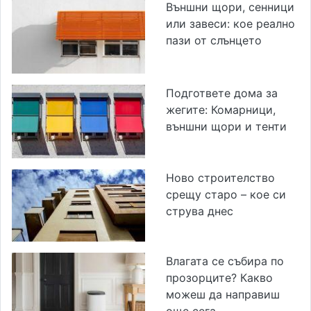
Външни щори, сенници
или завеси: кое реално
пази от слънцето
Подгответе дома за
жегите: Комарници,
външни щори и тенти
Ново строителство
срещу старо – кое си
струва днес
Влагата се събира по
прозорците? Какво
можеш да направиш
още сега