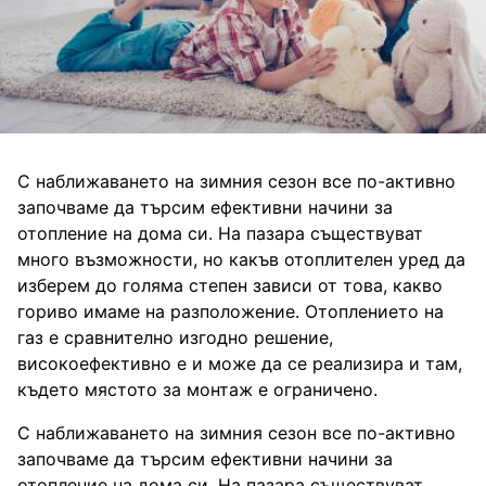
С наближаването на зимния сезон все по-активно
започваме да търсим ефективни начини за
отопление на дома си. На пазара съществуват
много възможности, но какъв отоплителен уред да
изберем до голяма степен зависи от това, какво
гориво имаме на разположение. Отоплението на
газ е сравнително изгодно решение,
високоефективно е и може да се реализира и там,
където мястото за монтаж е ограничено.
С наближаването на зимния сезон все по-активно
започваме да търсим ефективни начини за
отопление на дома си. На пазара съществуват