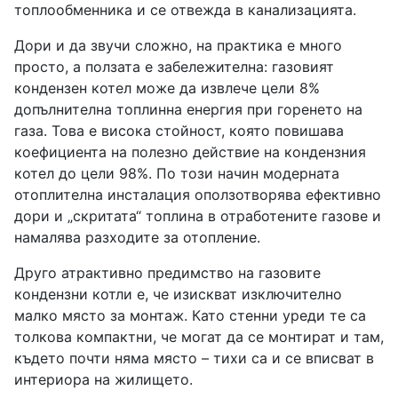
топлообменника и се отвежда в канализацията.
Дори и да звучи сложно, на практика е много
просто, а ползата е забележителна: газовият
кондензен котел може да извлече цели 8%
допълнителна топлинна енергия при горенето на
газа. Това е висока стойност, която повишава
коефициента на полезно действие на кондензния
котел до цели 98%. По този начин модерната
отоплителна инсталация оползотворява ефективно
дори и „скритата“ топлина в отработените газове и
намалява разходите за отопление.
Друго атрактивно предимство на газовите
кондензни котли е, че изискват изключително
малко място за монтаж. Като стенни уреди те са
толкова компактни, че могат да се монтират и там,
където почти няма място – тихи са и се вписват в
интериора на жилището.