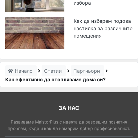
избора
Как да изберем подова
настилка за различните
помещения
Начало
Статии
Партньори
Как ефективно да отопляваме дома си?
ЗА НАС
Развиваме MaistorPlus с идеята да разрешим познатия
проблем, къде и как да намерим добър професионалист.