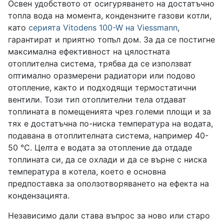
Освен удобството от осигуряването на достатъчно
топла вода на момента, кондензните газови котли,
като
серията Vitodens 100-W на Viessmann
,
гарантират и приятно топъл дом. За да се постигне
максимална ефективност на цялостната
отоплителна система, трябва да се използват
оптимално оразмерени радиатори или подово
отопление, както и подходящи термостатични
вентили. Този тип отоплителни тела отдават
топлината в помещенията чрез големи площи и за
тях е достатъчна по-ниска температура на водата,
подавана в отоплителната система, например 40-
50 °С. Целта е водата за отопление да отдаде
топлината си, да се охлади и да се върне с ниска
температура в котела, което е основна
предпоставка за оползотворяването на ефекта на
кондензацията.
Независимо дали става въпрос за ново или старо