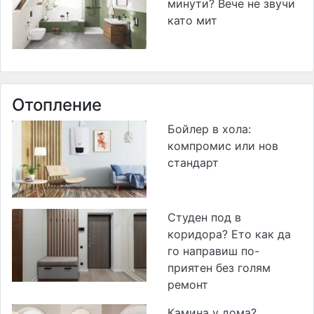
минути? Вече не звучи
като мит
Отопление
Бойлер в хола:
компромис или нов
стандарт
Студен под в
коридора? Ето как да
го направиш по-
приятен без голям
ремонт
Камина у дома?