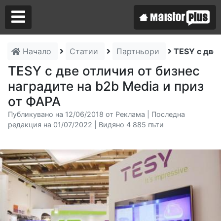
Начало
Статии
Партньори
TESY с две 
Аз съм майстор
TESY с две отличия от бизнес
наградите на b2b Media и приз
Търся майстор
от ФАРА
Публикувано на 12/06/2018 от Реклама | Последна
редакция на 01/07/2022 | Видяно 4 885 пъти