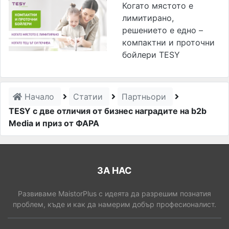
Когато мястото е
лимитирано,
решението е едно –
компактни и проточни
бойлери TESY
Начало
Статии
Партньори
TESY с две отличия от бизнес наградите на b2b
Media и приз от ФАРА
ЗА НАС
Развиваме MaistorPlus с идеята да разрешим познатия
проблем, къде и как да намерим добър професионалист.