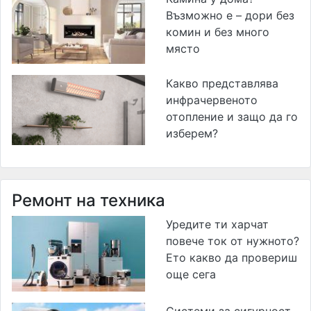
Възможно е – дори без
комин и без много
място
Какво представлява
инфрачервеното
отопление и защо да го
изберем?
Ремонт на техника
Уредите ти харчат
повече ток от нужното?
Ето какво да провериш
още сега