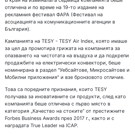
В края на изминалата седмица компанията беше
отличена и по време на 19-то издание на
рекламния фестивал ФАРА (Фестивал на
асоциацията на комуникационните агенции в
България).
Кампанията на TESY - TESY Air Index, която имаше
за цел да промотира грижата на компанията за
опазването на чистотата на въздуха и да подкрепи
продажбите на електрически конвектори, беше
номинирана в раздел "Уебсайтове, Микросайтове и
Мобилни приложения" и взе бронзовото отличие.
Това са поредните признания, които TESY
получава за иновативните си продукти, след като
компанията беше отличена с първо място в
категория „Качество на стоките“ от престижните
Forbes Business Awards през 2017 г., както и с
наградата True Leader на ICAP.