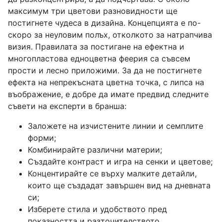
максимум три цветови разновидности ще
постигнете чудеса в дизайна. Концепцията е по-
скоро за неуловим полъх, отколкото за натрапчива
визия. Правилата за постигане на ефектна и
многопластова едноцветна феерия са съвсем
прости и лесно приложими. За да не постигнете
ефекта на непрекъсната цветна точка, с липса на
въображение, е добре да имате предвид следните
съвети на експерти в бранша:
Заложете на изчистените линии и семплите
форми;
Комбинирайте различни материи;
Създайте контраст и игра на сенки и цветове;
Концентирайте се върху малките детайли,
които ще създадат завършен вид на дневната
си;
Изберете стила и удобството пред
показността и разточителството.