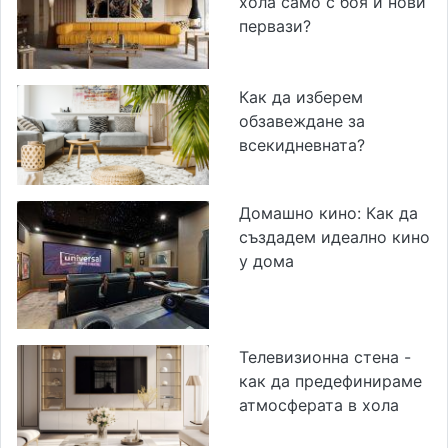
хола само с боя и нови
первази?
Как да изберем
обзавеждане за
всекидневната?
Домашно кино: Как да
създадем идеално кино
у дома
Телевизионна стена -
как да предефинираме
атмосферата в хола