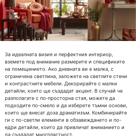
За идеалната визия и перфектния интериор,
вземете под внимание размерите и спецификите
на помещението. Ако дневната ви е малка, с
ограничена светлина, заложете на светлите стени
и контрастните мебели. Декорирайте с малки
детайли, които ще създадат акцент. В случай че
разполагате с по-просторна стая, можете да
подходите по-смело и да изберете тъмни основи,
които ще внесат доза драматизъм. Комбинирайте
ги с по-светли елементи в обзавеждането и по-
едри детайли, които да привличат вниманието и
да създадат многпластност.