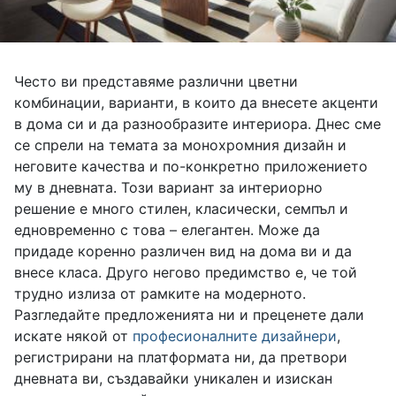
Често ви представяме различни цветни
комбинации, варианти, в които да внесете акценти
в дома си и да разнообразите интериора. Днес сме
се спрели на темата за монохромния дизайн и
неговите качества и по-конкретно приложението
му в дневната. Този вариант за интериорно
решение е много стилен, класически, семпъл и
едновременно с това – елегантен. Може да
придаде коренно различен вид на дома ви и да
внесе класа. Друго негово предимство е, че той
трудно излиза от рамките на модерното.
Разгледайте предложенията ни и преценете дали
искате някой от
професионалните дизайнери
,
регистрирани на платформата ни, да претвори
дневната ви, създавайки уникален и изискан