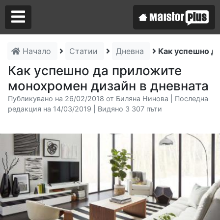
Начало
Статии
Дневна
Как успешно д
Аз съм майстор
Как успешно да приложите
монохромен дизайн в дневната
Търся майстор
Публикувано на 26/02/2018 от Биляна Нинова | Последна
редакция на 14/03/2019 | Видяно 3 307 пъти