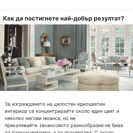
Как да постигнете най-добър резултат?
За изграждането на цялостен едноцветен
интериор се концентрирайте около един цвят и
няколко негови нюанса, но не
прекалявайте. Нюансовото разнообразие не бива
да разконцентрира, а да подчертава. С около