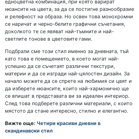
едноцветна комбинация, при която варират
нюансите на цвета, за да се постигне разнообразие
и релефност на образа. Но освен това монохромни
се наричат и черно-белите графични съчетания,
доколкото те се явяват най-тъмните и най-
светлите тонове в цветовите гами.
Подбрали сме този стил именно за дневната, тъй
като това е помещението, в което могат най-
успешно да се съчетаят различни текстури,
материи и да се изгради най-цялостен дизайн. За
начало можете да се спрете на любимия си цвят и
да изберете нюансите, които най-хармонично ще
се впишат в представата ви за идеален интериор.
След това подберете различни материали, с които
мястото да стане интересно, стилно и елегантно.
Вижте още:
Четири красиви дневни в
скандинавски стил