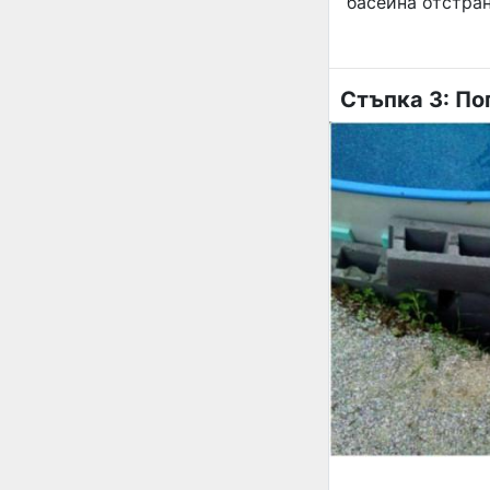
басейна отстран
Стъпка 3: По