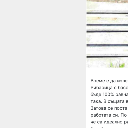
Време е да изле
Рибарица с басе
бъде 100% равна
така. В същата 
Затова се поста
работата си. По
че са идеално р