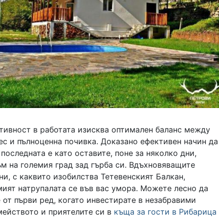
тивност в работата изисква оптимален баланс между
ес и пълноценна почивка. Доказано ефективен начин да
 последната е като оставите, поне за няколко дни,
м на големия град зад гърба си. Вдъхновяващите
и, с каквито изобилства Тетевенският Балкан,
ият натрупалата се във вас умора. Можете лесно да
 от първи ред, когато инвестирате в незабравими
мейството и приятелите си в
къща за гости в Рибарица