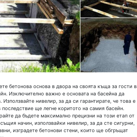
ете бетонова основа в двора на своята къща за гости в
йн. Изключително важно е основата на басейна да
. Използвайте нивелир, за да си гарантирате, че това е
в последствие ще легне коритото на самия басейн.
райте да бъдете максимално прецизни на този етап от
 същия начин, използвайки нивелир, за да сте сигурни,
авни, изградете бетонови стени, които ще обгръщат