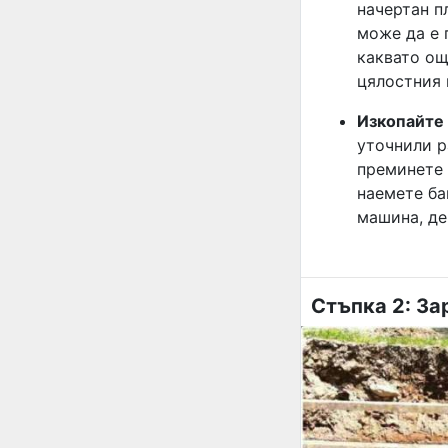
начертан п
може да е 
каквато ощ
цялостния 
Изкопайте 
уточнили р
преминете 
наемете ба
машина, де
Стъпка 2: За