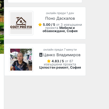
онлайн преди 1 ден
Поно Даскалов
5.00 / 5
от 3 извършени
проекта
Мебели и
обзавеждане, София
онлайн преди 7 минути
Цанко Владимиров
4.83 / 5
от 87
извършени проекта
Цялостен ремонт, София