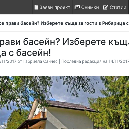
Заяви проект
Снимки
Статии
се прави басейн? Изберете къща за гости в Рибарица с
прави басейн? Изберете къща
а с басейн!
/11/2017 от Габриела Санчес | Последна редакция на 14/11/2017