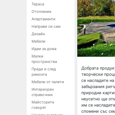
Тераса
Отопление
Апартаменти
Направи си сам
Дизайн
Мебели
Идеи за дома
Малки
пространства
Добрата продук
Преди и след
творчески проц
ремонта
се насладите на
Мебели от палети
забързания ритъ
Интериорен
природни картин
справочник
неусетно ще отм
Майсторите
им се насладите
говорят
спомени със се
Ценови съветник