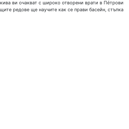
акива ви очакват с широко отворени врати в Пéтрови
ащите редове ще научите как се прави басейн, стъпка