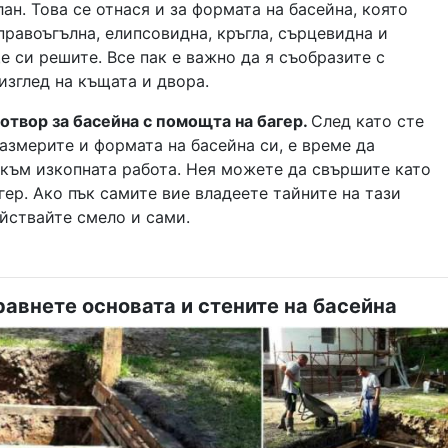
лан. Това се отнася и за формата на басейна, която
правоъгълна, елипсовидна, кръгла, сърцевидна и
е си решите. Все пак е важно да я съобразите с
изглед на къщата и двора.
отвор за басейна с помощта на багер.
След като сте
азмерите и формата на басейна си, е време да
към изкопната работа. Нея можете да свършите като
гер. Ако пък самите вие владеете тайните на тази
йствайте смело и сами.
равнете основата и стените на басейна