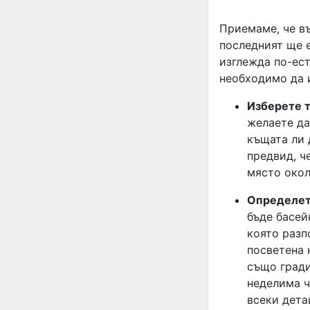
Приемаме, че въ
последният ще е
изглежда по-ест
необходимо да 
Изберете т
желаете да
къщата ли 
предвид, ч
място окол
Определет
бъде басей
която разп
посветена 
също гради
неделима ч
всеки дета