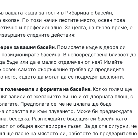
в вашата къща за гости в Рибарица с басейн,
 вкопан. По този начин пестите място, освен това
етично и професионално. За целта, на първо време, е
извършите следните действия:
ерен за вашия басейн.
Помислете къде в двора си
 позиционирате басейна. В непосредствена близост до
да бъде или да е малко отдалечен от нея? Имайте
е освен самото съоръжение трябва да предвидите
о него, където да могат да се подредят шезлонги.
е големината и формата на басейна.
Колко голям ще
нът зависи от желанието ви, но и от дворната площ, с
олагате. Предполага се, че не цялата ще бъде
на страстта ви към плуването. Може би предвиждате
на, беседка. Разглеждайте бъдещия си басейн като
аст от общия екстериорен пъзел. За да сте сигурни, че
йл ще пасне на мястото си, работете по предварително