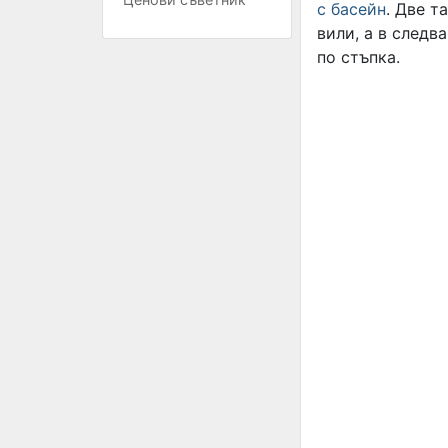
с басейн
. Две т
вили, а в следв
по стъпка.