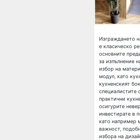
Изграждането н
е класическо р
основните преди
за изпълнение н
избор на матер
модул, като кух
кухненският бок
специалистите 
практични кухне
осигурите невер
инвестирате в п
като например м
важност, подоб
избора на дизай