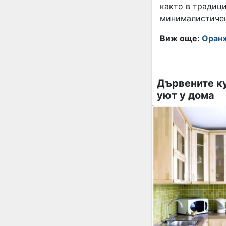
както в традици
минималистичен
Виж още:
Оранж
Дървените к
уют у дома