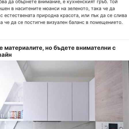
ва да обърнете внимание, е кухненският гръб. Той
шен в наситените нюанси на зеленото, така че да
с естествената природна красота, или пък да се слива
ка че да се постигне визуален баланс в помещението.
 материалите, но бъдете внимателни с
зайн