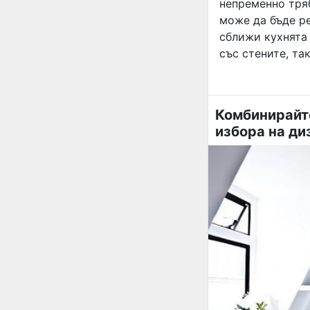
непременно тряб
може да бъде ре
сближи кухнята 
със стените, та
Комбинирайте
избора на ди