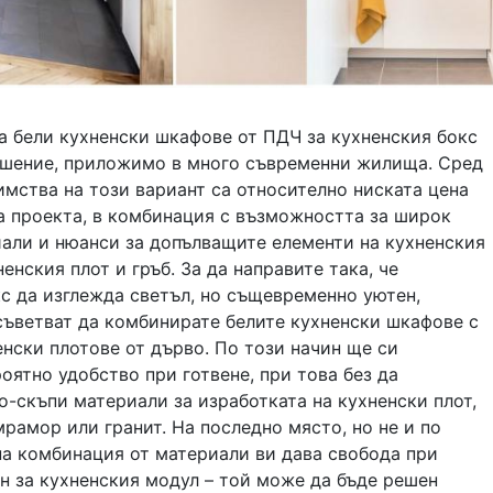
а бели кухненски шкафове от ПДЧ за кухненския бокс
ешение, приложимо в много съвременни жилища. Сред
мства на този вариант са относително ниската цена
а проекта, в комбинация с възможността за широк
иали и нюанси за допълващите елементи на кухненския
ненския плот и гръб. За да направите така, че
с да изглежда светъл, но същевременно уютен,
съветват да комбинирате белите кухненски шкафове с
нски плотове от дърво. По този начин ще си
оятно удобство при готвене, при това без да
о-скъпи материали за изработката на кухненски плот,
рамор или гранит. На последно място, но не и по
на комбинация от материали ви дава свобода при
н за кухненския модул – той може да бъде решен