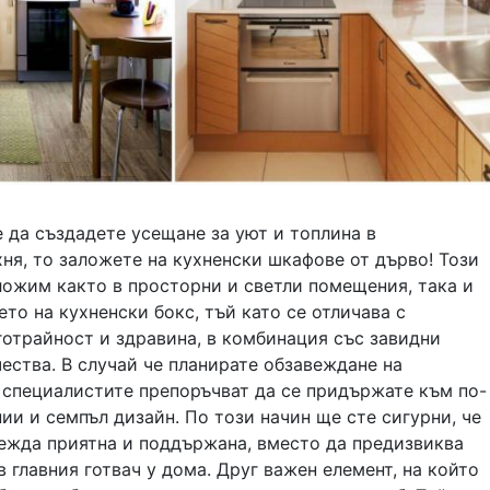
 да създадете усещане за уют и топлина в
ня, то заложете на кухненски шкафове от дърво! Този
ложим както в просторни и светли помещения, така и
то на кухненски бокс, тъй като се отличава с
готрайност и здравина, в комбинация със завидни
ества. В случай че планирате обзавеждане на
 специалистите препоръчват да се придържате към по-
ии и семпъл дизайн. По този начин ще сте сигурни, че
лежда приятна и поддържана, вместо да предизвиква
 главния готвач у дома. Друг важен елемент, на който