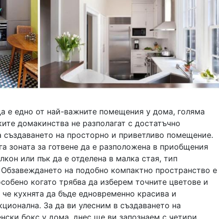
а е едно от най-важните помещения у дома, голяма
ките домакинства не разполагат с достатъчно
а създаването на просторно и приветливо помещение.
га зоната за готвене да е разположена в приобщения
лкон или пък да е отделена в малка стая, тип
. Обзавеждането на подобно компактно пространство е
особено когато трябва да изберем точните цветове и
 че кухнята да бъде едновременно красива и
ционална. За да ви улесним в създаването на
нски бокс у дома, днес ще ви запознаем с четири