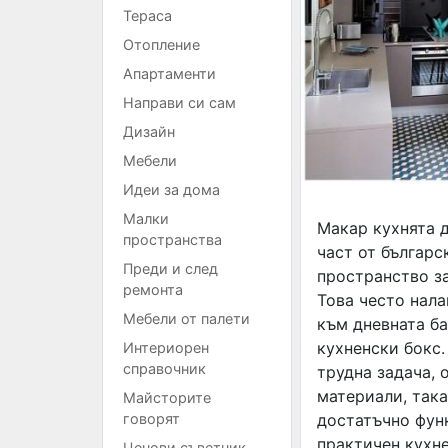
Тераса
Отопление
Апартаменти
Направи си сам
Дизайн
Мебели
Идеи за дома
Малки
Макар кухнята д
пространства
част от българс
Преди и след
пространство з
ремонта
Това често нала
Мебели от палети
към дневната ба
кухненски бокс
Интериорен
справочник
трудна задача, 
материали, така
Майсторите
говорят
достатъчно функ
практичен кухне
Ценови съветник