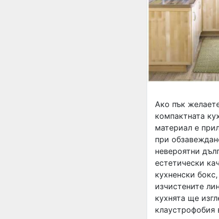
Ако пък желаете
компактната кух
материал е при
при обзавеждане
невероятни дъл
естетически кач
кухненски бокс,
изчистените лин
кухнята ще изг
клаустрофобия в