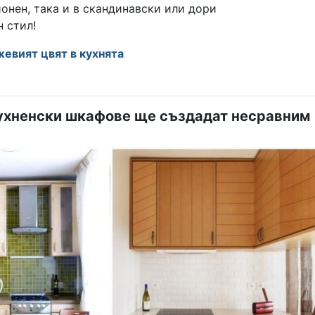
онен, така и в скандинавски или дори
 стил!
евият цвят в кухнята
ухненски шкафове ще създадат несравним