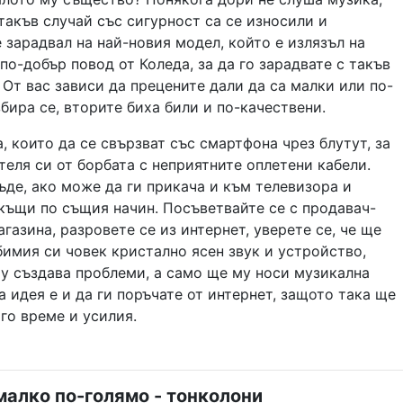
 такъв случай със сигурност са се износили и
 зарадвал на най-новия модел, който е излязъл на
 по-добър повод от Коледа, за да го зарадвате с такъв
 От вас зависи да прецените дали да са малки или по-
збира се, вторите биха били и по-качествени.
, които да се свързват със смартфона чрез блутут, за
теля си от борбата с неприятните оплетени кабели.
де, ако може да ги прикача и към телевизора и
къщи по същия начин. Посъветвайте се с продавач-
агазина, разровете се из интернет, уверете се, че ще
имия си човек кристално ясен звук и устройство,
му създава проблеми, а само ще му носи музикална
а идея е и да ги поръчате от интернет, защото така ще
го време и усилия.
малко по-голямо - тонколони