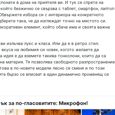
понати в дома на приятеля ви. И тук се спрете на
който безжично се свързва с таблет, смартфон, лаптоп
 Обвържете избора си с интериора на конкретното
берете така, че да изглеждат точно на мястото си.
екоративен елемент, който обаче има и своята важна
ви излъчва лукс и класа. Или да е в ретро стил.
 вкуса на любимия си човек, когото желаете да
а идея е да вземете такива тонколони, които да са
ена материя. Тя позволява свободното разпространение
 това в по-новите модели лесно се сменя и по този
ите бързо се вписват в един динамично променящ се
рък за по-гласовитите: Микрофон!