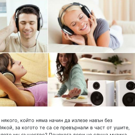
 някого, който няма начин да излезе навън без
якой, за когото те са се превърнали в част от ушите,
цялото му същество? Понякога дори не слуша музика,