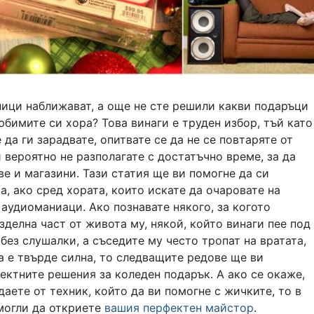
ници наближават, а още не сте решили какви подаръци
юбимите си хора? Това винаги е труден избор, тъй като
 да ги зарадвате, опитвате се да не се повтаряте от
 вероятно не разполагате с достатъчно време, за да
е и магазини. Тази статия ще ви помогне да си
, ако сред хората, които искате да очаровате на
 аудиоманиаци. Ако познавате някого, за когото
зделна част от живота му, някой, който винаги пее под
 без слушалки, а съседите му често тропат на вратата,
а е твърде силна, то следващите редове ще ви
ктните решения за коледен подарък. А ако се окаже,
даете от техник, който да ви помогне с жичките, то в
 могли да откриете
вашия перфектен майстор
.