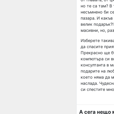
но те са там? В
несъмнено би се
пазара. И какъв
велик подарък?!
масивни, но, ра
Изберете такива
да спасите прия
Прекрасно ще бъ
компютъра си в
консултанта в м
подарите на люб
което няма да 
наслада. Чудесн
си спестите мно
А сега нещо 