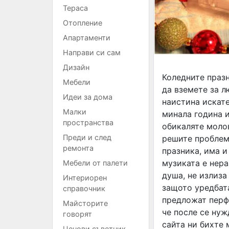
Тераса
Отопление
Апартаменти
Направи си сам
Дизайн
Коледните праз
Мебели
да вземете за л
Идеи за дома
наистина искате
Малки
минала година и
пространства
обикаляте молов
Преди и след
решите проблема
ремонта
празника, има и
музиката е нера
Мебели от палети
душа, не излиза
Интериорен
защото уредбат
справочник
предложат перфе
Майсторите
че после се нуж
говорят
сайта ни бихте
Ценови съветник