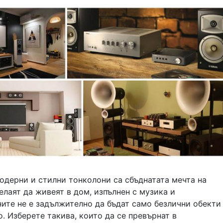
одерни и стилни тонколони са сбъднатата мечта на
елаят да живеят в дом, изпълнен с музика и
ите не е задължително да бъдат само безлични обекти
. Изберете такива, които да се превърнат в