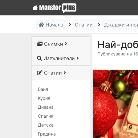
Начало
Статии
Джаджи и по
Най-доб
Снимки
Публикувано на 15
Изпълнители
Статии
Баня
Кухня
Дневна
Спалня
Детска
Градина