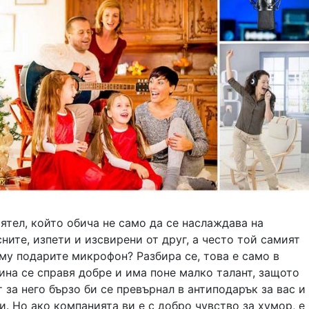
ятел, който обича не само да се наслаждава на
ните, изпети и изсвирени от друг, а често той самият
 му подарите микрофон? Разбира се, това е само в
ина се справя добре и има поне малко талант, защото
 за него бързо би се превърнал в антиподарък за вас и
и. Но ако компанията ви е с добро чувство за хумор, е