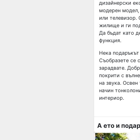
дизайнерски екс
модерен модел, 
или телевизор.
жилище и ги под
Да бъдат като д
функция.
Нека подаръкът 
Съобразете се с
зарадвате. Добр
покрити с вълн
на звука. Освен
начин тонколон
интериор.
А ето и пода