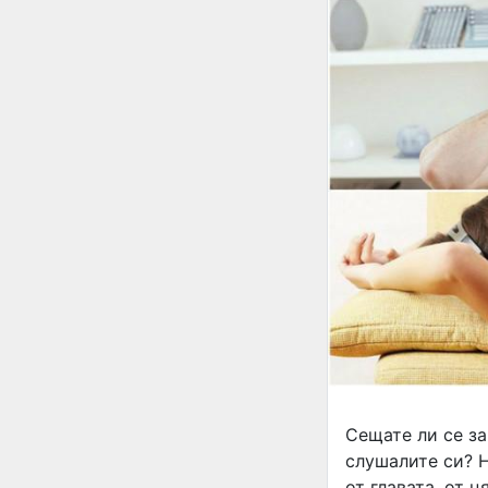
Сещате ли се за
слушалите си? Н
от главата, от 