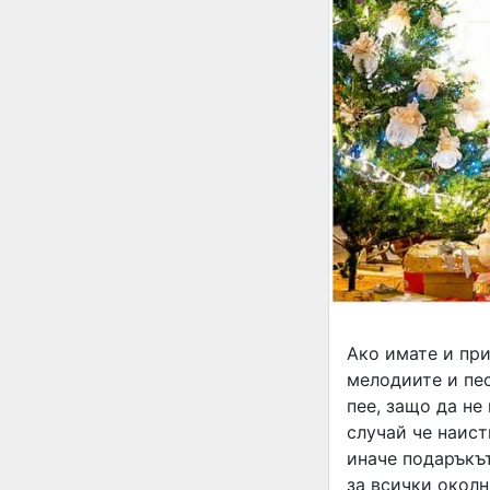
Ако имате и при
мелодиите и пес
пее, защо да не
случай че наист
иначе подаръкът
за всички околн