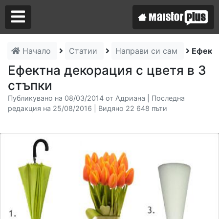
Начало
Статии
Направи си сам
Ефектн
Аз съм майстор
Ефектна декорация с цветя в 3
стъпки
Търся майстор
Публикувано на 08/03/2014 от Адриана | Последна
редакция на 25/08/2016 | Видяно 22 648 пъти