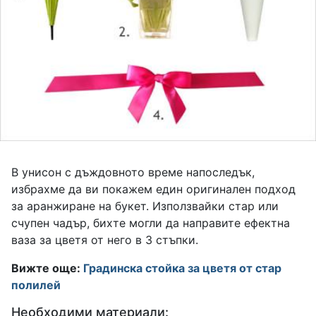
В унисон с дъждовното време напоследък,
избрахме да ви покажем един оригинален подход
за аранжиране на букет. Използвайки стар или
счупен чадър, бихте могли да направите ефектна
ваза за цветя от него в 3 стъпки.
Вижте още:
Градинска стойка
з
а
цветя от стар
полилей
Необходими материали: