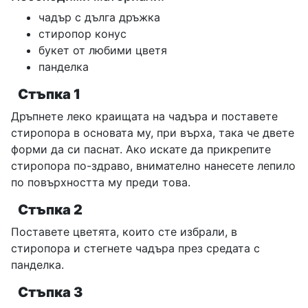
чадър с дълга дръжка
стиропор конус
букет от любими цветя
панделка
Стъпка 1
Дръпнете леко краищата на чадъра и поставете
стиропора в основата му, при върха, така че двете
форми да си паснат. Ако искате да прикрепите
стиропора по-здраво, внимателно нанесете лепило
по повърхността му преди това.
Стъпка 2
Поставете цветята, които сте избрали, в
стиропора и стегнете чадъра през средата с
панделка.
Стъпка 3