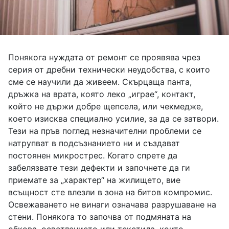
Понякога нуждата от ремонт се проявява чрез
серия от дребни технически неудобства, с които
сме се научили да живеем. Скърцаща панта,
дръжка на врата, която леко „играе“, контакт,
който не държи добре щепсела, или чекмедже,
което изисква специално усилие, за да се затвори.
Тези на пръв поглед незначителни проблеми се
натрупват в подсъзнанието ни и създават
постоянен микрострес. Когато спрете да
забелязвате тези дефекти и започнете да ги
приемате за „характер“ на жилището, вие
всъщност сте влезли в зона на битов компромис.
Освежаването не винаги означава разрушаване на
стени. Понякога то започва от подмяната на
обкова, осветлението или текстила, които