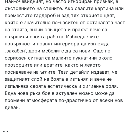
Най-очевидният, но често игнориран признак, е
състоянието на стените. Ако свалите картина или
преместите гардероб и зад тях откриете цвят,
който е значително по-наситен от останалата част
на стаята, значи слънцето и прахът вече са
свършили своята работа. Избледнелите
повърхности правят интериора да изглежда
„захабен“, дори мебелите да са нови. Още по-
сериозен сигнал са малките пукнатини около
прозорците или вратите, както и лекото
посивяване на ъглите. Тези детайли издават, че
защитният слой на боята е изтънял и вече не
изпълнява своята естетическа и хигиенна роля.
Една нова ръка боя в актуален нюанс може да
промени атмосферата по-драстично от всеки нов
диван.