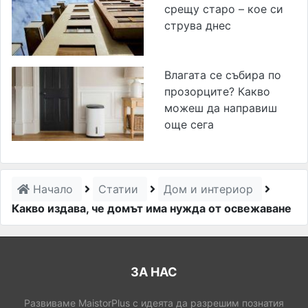
срещу старо – кое си
струва днес
Влагата се събира по
прозорците? Какво
можеш да направиш
още сега
Начало
Статии
Дом и интериор
Какво издава, че домът има нужда от освежаване
ЗА НАС
Развиваме MaistorPlus с идеята да разрешим познатия