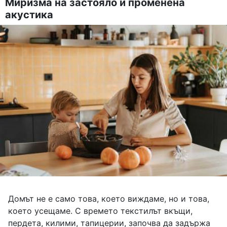
Миризма на застояло и променена
акустика
Домът не е само това, което виждаме, но и това,
което усещаме. С времето текстилът вкъщи,
пердета, килими, тапицерии, започва да задържа