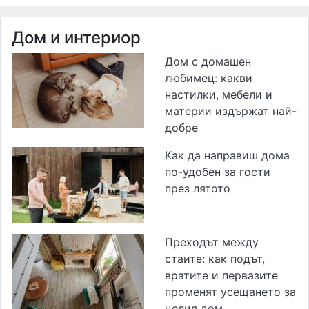
Дом и интериор
Дом с домашен
любимец: какви
настилки, мебели и
материи издържат най-
добре
Как да направиш дома
по-удобен за гости
през лятото
Преходът между
стаите: как подът,
вратите и первазите
променят усещането за
целия дом