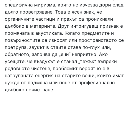
специфична миризма, която не изчезва дори след
дълго проветряване. Това е ясен знак, че
органичните частици и прахът са проникнали
дълбоко в материите. Друг интригуващ признак е
промяната в акустиката. Когато предметите и
повърхностите се износят или пространството се
претрупа, звукът в стаите става по-глух или,
обратното, започва да „ечи“ неприятно. Ако
усещате, че въздухът е станал „тежък“ въпреки
редовното чистене, проблемът вероятно е в
натрупаната енергия на старите вещи, които имат
нужда от подмяна или поне от професионално
дълбоко почистване.