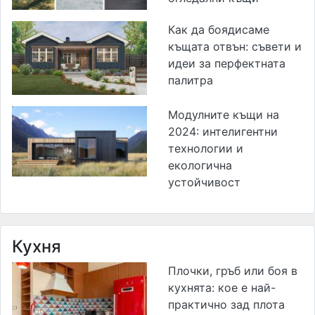
Как да боядисаме
къщата отвън: съвети и
идеи за перфектната
палитра
Модулните къщи на
2024: интелигентни
технологии и
екологична
устойчивост
Кухня
Плочки, гръб или боя в
кухнята: кое е най-
практично зад плота