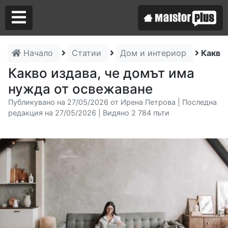
Начало
Статии
Дом и интериор
Какво
Аз съм майстор
Какво издава, че домът има
нужда от освежаване
Търся майстор
Публикувано на 27/05/2026 от Ирена Петрова | Последна
редакция на 27/05/2026 | Видяно 2 784 пъти