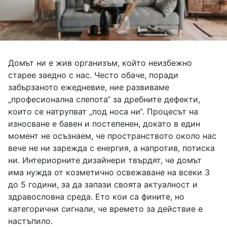
Домът ни е жив организъм, който неизбежно
старее заедно с нас. Често обаче, поради
забързаното ежедневие, ние развиваме
„професионална слепота“ за дребните дефекти,
които се натрупват „под носа ни“. Процесът на
износване е бавен и постепенен, докато в един
момент не осъзнаем, че пространството около нас
вече не ни зарежда с енергия, а напротив, потиска
ни. Интериорните дизайнери твърдят, че домът
има нужда от козметично освежаване на всеки 3
до 5 години, за да запази своята актуалност и
здравословна среда. Ето кои са фините, но
категорични сигнали, че времето за действие е
настъпило.