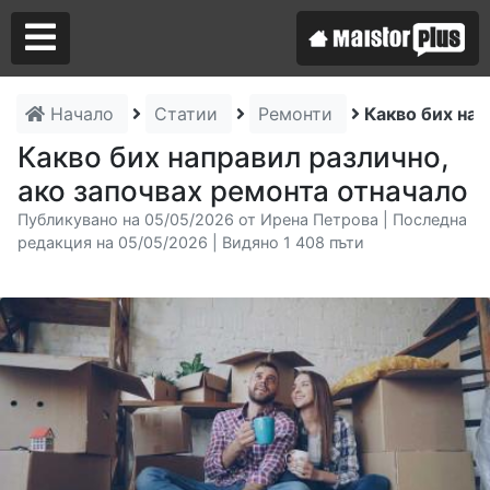
Начало
Статии
Ремонти
Какво бих нап
Аз съм майстор
Какво бих направил различно,
ако започвах ремонта отначало
Търся майстор
Публикувано на 05/05/2026 от Ирена Петрова | Последна
редакция на 05/05/2026 | Видяно 1 408 пъти