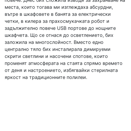
повече. Днес бих сложила изводи за захранване на
места, които тогава ми изглеждаха абсурдни,
вътре в шкафовете в банята за електрически
четки, в килера за прахосмукачката робот и
задължително повече USB портове до нощните
шкафчета. Що се отнася до осветлението, бих
заложила на многослойност. Вместо едно
централно тяло бих инсталирала димируеми
скрити светлини и насочени спотове, които
променят атмосферата на стаята спрямо времето
от деня и настроението, избягвайки стерилната
яркост на традиционните полилеи.