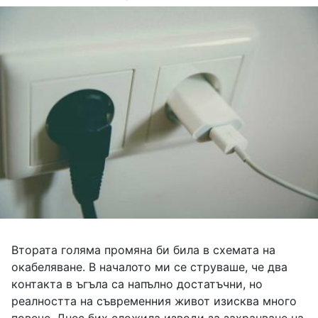
Втората голяма промяна би била в схемата на
окабеляване. В началото ми се струваше, че два
контакта в ъгъла са напълно достатъчни, но
реалността на съвременния живот изисква много