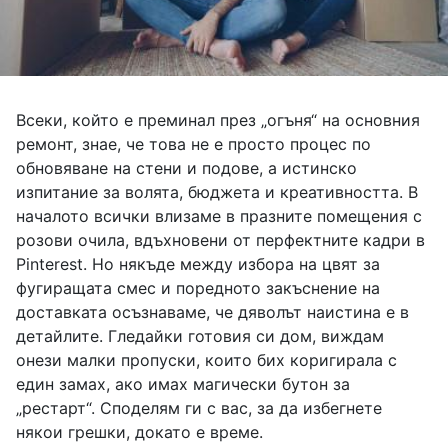
Всеки, който е преминал през „огъня“ на основния
ремонт, знае, че това не е просто процес по
обновяване на стени и подове, а истинско
изпитание за волята, бюджета и креативността. В
началото всички влизаме в празните помещения с
розови очила, вдъхновени от перфектните кадри в
Pinterest. Но някъде между избора на цвят за
фугиращата смес и поредното закъснение на
доставката осъзнаваме, че дяволът наистина е в
детайлите. Гледайки готовия си дом, виждам
онези малки пропуски, които бих коригирала с
един замах, ако имах магически бутон за
„рестарт“. Споделям ги с вас, за да избегнете
някои грешки, докато е време.