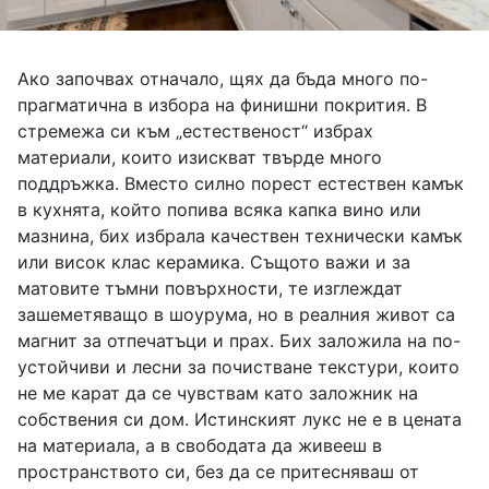
Ако започвах отначало, щях да бъда много по-
прагматична в избора на финишни покрития. В
стремежа си към „естественост“ избрах
материали, които изискват твърде много
поддръжка. Вместо силно порест естествен камък
в кухнята, който попива всяка капка вино или
мазнина, бих избрала качествен технически камък
или висок клас керамика. Същото важи и за
матовите тъмни повърхности, те изглеждат
зашеметяващо в шоурума, но в реалния живот са
магнит за отпечатъци и прах. Бих заложила на по-
устойчиви и лесни за почистване текстури, които
не ме карат да се чувствам като заложник на
собствения си дом. Истинският лукс не е в цената
на материала, а в свободата да живееш в
пространството си, без да се притесняваш от