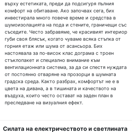
върху естетиката, преди да подсигуря пълния
комфорт на обитаване. Ако започвах сега, бих
инвестирала много повече време и средства в
шумоизолацията на пода и стените, граничещи със
съседите. Често забравяме, че красивият интериор
губи своя блясък, когато чуваме всяка стъпка от
горния етаж или шума от асансьора. Бих
настоявала за по-висок клас дограма с троен
стъклопакет и специално внимание към
вентилационната система, за да си спестя нуждата
от постоянно отваряне на прозорци в шумната
градска среда. Както разбрах, комфортът не е в
цвета на дивана, а в тишината и качеството на
въздуха, които често остават на заден план в
преследване на визуалния ефект.
Силата на електричеството и светлината