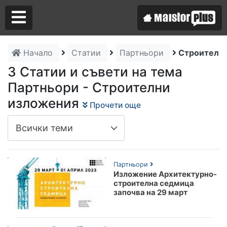
Начало
Статии
Партньори
Строителн
Аз съм майстор
3 Статии и съвети на тема
Партньори - Строителни
Търся майстор
изложения
Прочети още
Партньори
Изложение Архитектурно-
строителна седмица
започва на 29 март