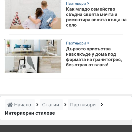
Партньори
Как младо семейство
сбъдна своята мечта и
ремонтира своята къща на
село
Партньори
Дървото присъства
навсякъде у дома под
формата на гранитогрес,
без страх от влага!
Начало
Статии
Партньори
Интериорни стилове