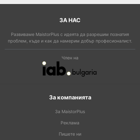
ЗА НАС
Развиваме MaistorPlus с идеята да разрешим познатия
проблем, къде и как да намерим добър професионалист.
Член на
За компанията
За MaistorPlus
Реклама
Пишете ни