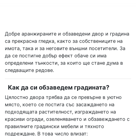
Добре аранжираните и обзаведени двор и градина
са прекрасна гледка, както за собствениците на
имота, така и за неговите външни посетители. За
да се постигне добър ефект обаче си има
определени тънкости, за които ще стане дума в
следващите редове.
Как да си обзаведем градината?
Цялостно двора трябва да се превърне в уютно
място, което се постига със засаждането на
подходящата растителност, изграждането на
красиви огради, озеленяването и обзавеждането с
правилните градински мебели и тяхното
подреждане. В това число влизат: