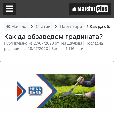
Начало
Статии
Партньори
Как да обз
Аз съм майстор
Как да обзаведем градината?
Публикувано на 27/07/2020 от Теа Даулова | Последна
Търся майстор
редакция на 28/07/2020 | Видяно 1 116 пъти