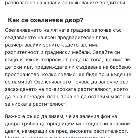
разполагане на капани за нежеланите вредители.
Как се озеленява двор?
Озеленяването на лятната градина започва със
създаването на ясен предварителен план,
разчертавайки зоните където ще има
растителност и градински мебели. Задайте си
също и някои въпроси от рода на това, ще има ли
детски кът, предвиждате ли създаване на барбекю
пространство, колко голямо ще бъде то и къде ще
се намира? Озеленяването трябва да започне със
засаждането на по-високата растителност, която
да е на по-заден план, така че да оставим място и
за ниската растителност.
Важно е също да знаем, че за зеления фон на
двора трябва да предвидим многоцветни красиви
цветя, намиращи се пред високата растителност.