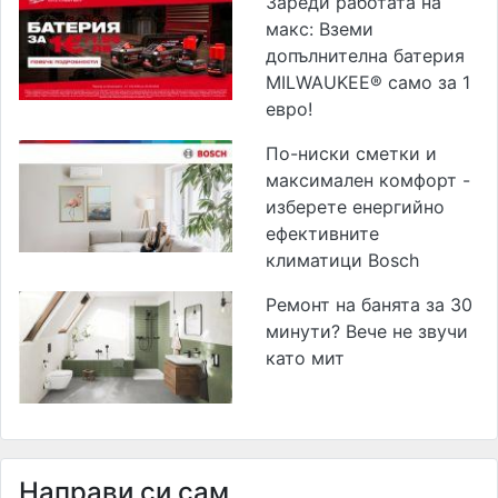
Зареди работата на
макс: Вземи
допълнителна батерия
MILWAUKEE® само за 1
евро!
По-ниски сметки и
максимален комфорт -
изберете енергийно
ефективните
климатици Bosch
Ремонт на банята за 30
минути? Вече не звучи
като мит
Направи си сам