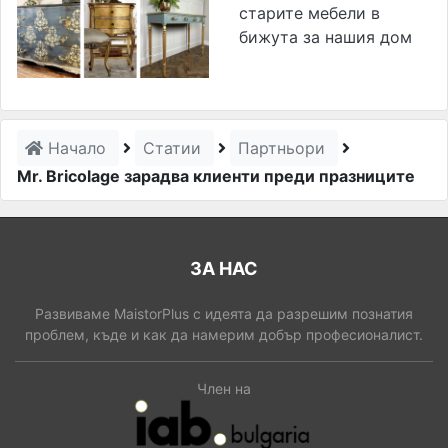
старите мебели в
бижута за нашия дом
Начало
Статии
Партньори
Mr. Bricolage зарадва клиенти преди празниците
ЗА НАС
Развиваме MaistorPlus с идеята да разрешим познатия
проблем, къде и как да намерим добър професионалист.
Член на