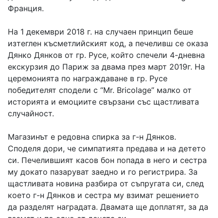
Франция.
На 1 декември 2018 г. на случаен принцип беше
изтеглен късметлийският код, а печеливш се оказа
Дянко Дянков от гр. Русе, който спечели 4-дневна
екскурзия до Париж за двама през март 2019г. На
церемонията по награждаване в гр. Русе
победителят сподели с “Mr. Bricolage” малко от
историята и емоциите свързани със щастливата
случайност.
Магазинът е редовна спирка за г-н Дянков.
Споделя дори, че симпатията предава и на детето
си. Печелившият касов бон попада в него и сестра
му докато пазаруват заедно и го регистрира. За
щастливата новина разбира от съпругата си, след
което г-н Дянков и сестра му взимат решението
да разделят наградата. Двамата ще доплатят, за да