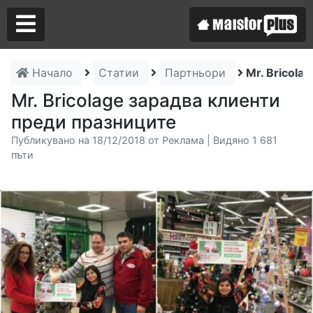
Начало
Статии
Партньори
Mr. Bricola
Аз съм майстор
Mr. Bricolage зарадва клиенти
преди празниците
Търся майстор
Публикувано на 18/12/2018 от Реклама | Видяно 1 681
пъти