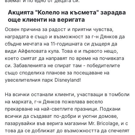
вземат и по едно от децата си.
Акцията "Колело на късмета" зарадва
още клиенти на веригата
Освен причина за радост и приятни чувства,
наградата е също и възможност за г-н Дянков да
сбъдне мечтата на 11-годишната си дъщеря да
види Айфеловата кула. Това е и първото нещо,
което смятат да направят по време на почивката
си. Забавленията не спират там - победителите
също споделиха планове за посещаване на
увеселителния парк Disneyland!
На всички останали клиенти, участващи в томболи
на марката, г-н Дянков пожелава весело
прекарване на най-светлите празници. Подкани
всички да създават по-добри и уютни домове,
пазарувайки във верига магазини Mr. Bricolage, и с
това да се доближат до възможността да спечелят