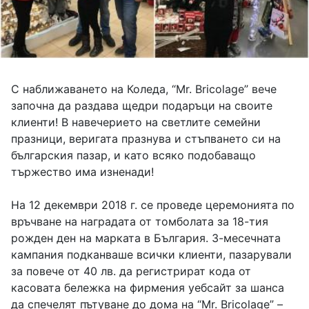
С наближаването на Коледа, “Mr. Bricolage” вече
започна да раздава щедри подаръци на своите
клиенти! В навечерието на светлите семейни
празници, веригата празнува и стъпването си на
българския пазар, и като всяко подобаващо
тържество има изненади!
На 12 декември 2018 г. се проведе церемонията по
връчване на наградата от томболата за 18-тия
рожден ден на марката в България. 3-месечната
кампания подканваше всички клиенти, пазарували
за повече от 40 лв. да регистрират кода от
касовата бележка на фирмения уебсайт за шанса
да спечелят пътуване до дома на “Mr. Bricolage” –