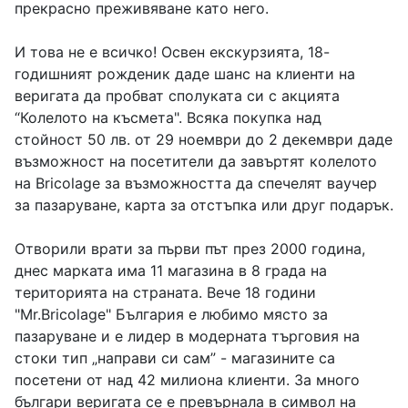
прекрасно преживяване като него.
И това не е всичко! Освен екскурзията, 18-
годишният рожденик даде шанс на клиенти на
веригата да пробват сполуката си с акцията
“Колелото на късмета". Всяка покупка над
стойност 50 лв. от 29 ноември до 2 декември даде
възможност на посетители да завъртят колелото
на Bricolage за възможността да спечелят ваучер
за пазаруване, карта за отстъпка или друг подарък.
Отворили врати за първи път през 2000 година,
днес марката има 11 магазина в 8 града на
територията на страната. Вече 18 години
"Mr.Bricolage" България е любимо място за
пазаруване и е лидер в модерната търговия на
стоки тип „направи си сам” - магaзините са
посетени от над 42 милиона клиенти. За много
българи веригата се е превърнала в символ на