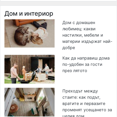
Дом и интериор
Дом с домашен
любимец: какви
настилки, мебели и
материи издържат най-
добре
Как да направиш дома
по-удобен за гости
през лятото
Преходът между
стаите: как подът,
вратите и первазите
променят усещането за
целия дом