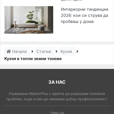
Интериорни тенденции
2026: кои си струва да
пробваш у дома
Начало
Статии
Кухня
Кухня в топли земни тонове
ЗА НАС
Развиваме MaistorPlus с идеята да разрешим познатия
проблем, къде и как да намерим добър професионалист.
Член на