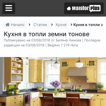
Начало
Статии
Кухня
Кухня в топли з
Аз съм майстор
Кухня в топли земни тонове
Публикувано на 03/08/2018 от Биляна Нинова | Последна
Търся майстор
редакция на 03/08/2018 | Видяно 7 274 пъти