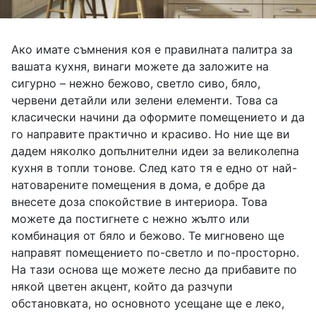
Ако имате съмнения коя е правилната палитра за
вашата кухня, винаги можете да заложите на
сигурно – нежно бежово, светло сиво, бяло,
червени детайли или зелени елементи. Това са
класически начини да оформите помещението и да
го направите практично и красиво. Но ние ще ви
дадем няколко допълнителни идеи за великолепна
кухня в топли тонове. След като тя е едно от най-
натоварените помещения в дома, е добре да
внесете доза спокойствие в интериора. Това
можете да постигнете с нежно жълто или
комбинация от бяло и бежово. Те мигновено ще
направят помещението по-светло и по-просторно.
На тази основа ще можете лесно да прибавите по
някой цветен акцент, който да разчупи
обстановката, но основното усещане ще е леко,