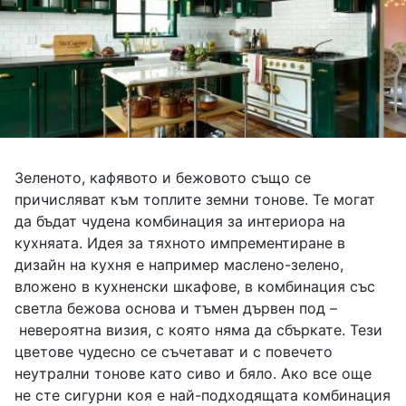
Зеленото, кафявото и бежовото също се
причисляват към топлите земни тонове. Те могат
да бъдат чудена комбинация за интериора на
кухняата. Идея за тяхното импрементиране в
дизайн на кухня е например маслено-зелено,
вложено в кухненски шкафове, в комбинация със
светла бежова основа и тъмен дървен под –
невероятна визия, с която няма да сбъркате. Тези
цветове чудесно се съчетават и с повечето
неутрални тонове като сиво и бяло. Ако все още
не сте сигурни коя е най-подходящата комбинация