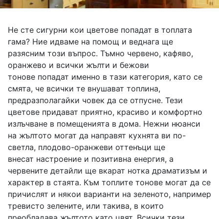
Не сте сигурни кои цветове попадат в топлата
гама? Ние идваме на помощ и веднага ще
разясним този въпрос. Тъмно червено, кафяво,
оранжево и всички жълти и бежови
тонове попадат именно в тази категория, като се
смята, че всички те внушават топлина,
предразполагайки човек да се отпусне. Тези
цветове придават приятно, красиво и комфортно
излъчване в помещенията в дома. Нежни нюанси
на жълтото могат да направят кухнята ви по-
светла, плодово-оранжеви оттенъци ще
внесат настроение и позитивна енергия, а
червените детайли ще вкарат нотка драматизъм и
характер в стаята. Към топлите тонове могат да се
причислят и някои варианти на зеленото, например
тревисто зелените, или такива, в които
преобладава жълтото като цвят. Всички тези